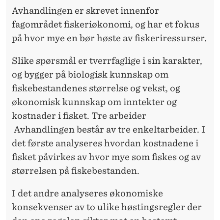
K
Avhandlingen er skrevet innenfor
E
fagområdet fiskeriøkonomi, og har et fokus
på hvor mye en bør høste av fiskeriressurser.
R
I
Slike spørsmål er tverrfaglige i sin karakter,
og bygger på biologisk kunnskap om
Ø
fiskebestandenes størrelse og vekst, og
K
økonomisk kunnskap om inntekter og
O
kostnader i fisket. Tre arbeider
Avhandlingen består av tre enkeltarbeider. I
N
det første analyseres hvordan kostnadene i
O
fisket påvirkes av hvor mye som fiskes og av
M
størrelsen på fiskebestanden.
I
I det andre analyseres økonomiske
konsekvenser av to ulike høstingsregler der