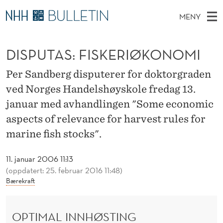
D
MENY
I
H
NO
TIL WWW.NHH.NO
S
S
O
Ø
DISPUTAS: FISKERIØKONOMI
K
Stipendiater og nye forskerprofiler
V
I
P
N
E
Disputaser
E
Per Sandberg disputerer for doktorgraden
U
T
T
D
ved Norges Handelshøyskole fredag 13.
Ekspertutvalg
S
T
T
M
januar med avhandlingen "Some economic
E
Om Bulletin
D
A
E
aspects of relevance for harvest rules for
E
T
N
marine fish stocks".
S
Y
:
11. januar 2006 11:13
F
(oppdatert: 25. februar 2016 11:48)
Bærekraft
I
S
OPTIMAL INNHØSTING