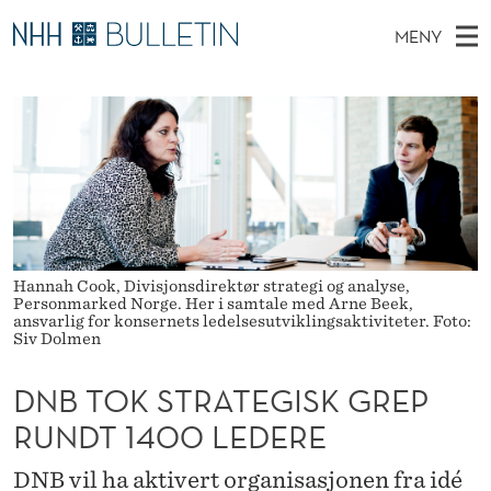
D
MENY
N
H
NO
TIL WWW.NHH.NO
S
B
O
Ø
K
Stipendiater og nye forskerprofiler
V
I
T
N
E
Disputaser
E
O
T
T
D
Ekspertutvalg
S
K
T
M
E
Om Bulletin
D
S
E
E
T
Hannah Cook, Divisjonsdirektør strategi og analyse,
N
T
Personmarked Norge. Her i samtale med Arne Beek,
Y
ansvarlig for konsernets ledelsesutviklingsaktiviteter. Foto:
R
Siv Dolmen
A
DNB TOK STRATEGISK GREP
T
RUNDT 1400 LEDERE
E
DNB vil ha aktivert organisasjonen fra idé