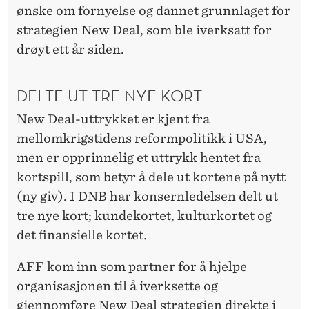
T
ønske om fornyelse og dannet grunnlaget for
1
strategien New Deal, som ble iverksatt for
drøyt ett år siden.
4
0
DELTE UT TRE NYE KORT
0
New Deal-uttrykket er kjent fra
L
mellomkrigstidens reformpolitikk i USA,
E
men er opprinnelig et uttrykk hentet fra
kortspill, som betyr å dele ut kortene på nytt
D
(ny giv). I DNB har konsernledelsen delt ut
E
tre nye kort; kundekortet, kulturkortet og
R
det finansielle kortet.
E
AFF kom inn som partner for å hjelpe
organisasjonen til å iverksette og
gjennomføre New Deal strategien direkte i