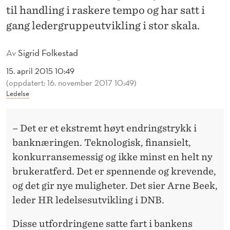
G
til handling i raskere tempo og har satt i
I
gang ledergruppeutvikling i stor skala.
S
Av
Sigrid Folkestad
K
15. april 2015 10:49
G
(oppdatert: 16. november 2017 10:49)
Ledelse
R
E
– Det er et ekstremt høyt endringstrykk i
P
banknæringen. Teknologisk, finansielt,
R
konkurransemessig og ikke minst en helt ny
brukeratferd. Det er spennende og krevende,
U
og det gir nye muligheter. Det sier Arne Beek,
N
leder HR ledelsesutvikling i DNB.
D
Disse utfordringene satte fart i bankens