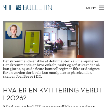
H
MENY
V
H
NO
TIL WWW.NHH.NO
S
A
O
Ø
K
Stipendiater og nye forskerprofiler
V
I
E
N
E
Disputaser
E
R
T
T
D
Ekspertutvalg
S
E
T
M
E
Om Bulletin
D
N
E
E
T
Det skremmende er ikke at dokumenter kan manipuleres.
N
K
Det skremmende er hvor enkelt, raskt og sofistikert det nå
kan gjøres, og at de fleste kontrollregimer ikke er designet
Y
V
for en verden der bevis kan manipuleres på sekunder,
skriver Joel Berge i DN.
I
HVA ER EN KVITTERING VERDT
T
I 2026?
T