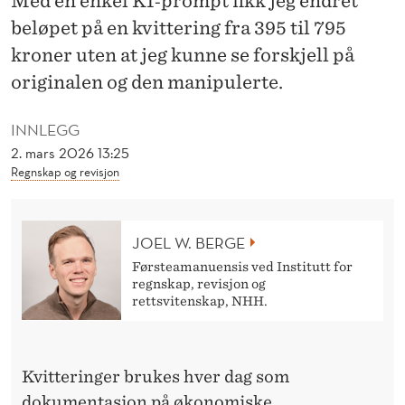
Med en enkel KI‑prompt fikk jeg endret
E
beløpet på en kvittering fra 395 til 795
R
kroner uten at jeg kunne se forskjell på
I
originalen og den manipulerte.
N
INNLEGG
G
2. mars 2026 13:25
V
Regnskap og revisjon
E
R
JOEL W. BERGE
Førsteamanuensis ved Institutt for
D
regnskap, revisjon og
rettsvitenskap, NHH.
T
I
2
Kvitteringer brukes hver dag som
dokumentasjon på økonomiske