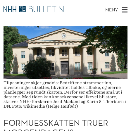
F
MENY
O
H
NO
TIL WWW.NHH.NO
S
R
O
Ø
K
Stipendiater og nye forskerprofiler
V
I
M
N
E
Disputaser
E
U
T
T
D
Ekspertutvalg
S
E
T
M
E
Om Bulletin
D
S
E
E
T
N
S
Tilpasninger skjer gradvis: Bedriftene strammer inn,
Y
investeringer utsettes, likviditet holdes tilbake, og eierne
K
planlegger seg rundt skatten. Derfor ser effektene små ut i
dataene. Med tiden kan konsekvensene likevel bli store,
A
skriver NHH-forskerne Jøril Mæland og Karin S. Thorburn i
DN. Foto: wikimedia (Helge Høifødt)
T
FORMUESSKATTEN TRUER
T