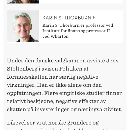
N
D
KARIN S. THORBURN
A
Karin S. Thorburn er professor ved
Institutt for finans og professor II
G
ved Wharton.
E
N
Under den danske valgkampen avviste Jens
S
Stoltenberg
i avisen Politiken
at
A
formuesskatten har særlig negative
virkninger. Han er ikke alene om den
R
oppfatningen. Flere empiriske studier finner
B
relativt beskjedne, negative effekter av
E
skatten på investeringer og næringsaktivitet.
I
Likevel ser vi at norske gründere og