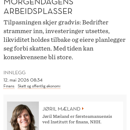
MORGENDAGENS
E
ARBEIDSPLASSER
N
Tilpasningen skjer gradvis: Bedrifter
T
strammer inn, investeringer utsettes,
R
likviditet holdes tilbake og eiere planlegger
U
seg forbi skatten. Med tiden kan
E
konsekvensene bli store.
R
INNLEGG
M
12. mai 2026 08:34
Finans
Skatt og offentlig økonomi
O
R
JØRIL MÆLAND
G
Jøril Mæland er førsteamanuensis
E
ved Institutt for finans, NHH.