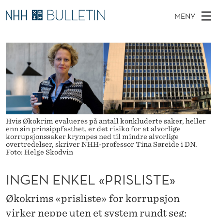
I
MENY
N
H
NO
TIL WWW.NHH.NO
S
G
O
Ø
K
Stipendiater og nye forskerprofiler
V
I
E
N
E
Disputaser
E
N
T
T
D
Ekspertutvalg
S
E
T
M
E
Om Bulletin
D
N
E
E
Hvis Økokrim evalueres på antall konkluderte saker, heller
T
N
K
enn sin prinsippfasthet, er det risiko for at alvorlige
korrupsjonssaker krympes ned til mindre alvorlige
Y
overtredelser, skriver NHH-professor Tina Søreide i DN.
E
Foto: Helge Skodvin
L
INGEN ENKEL «PRISLISTE»
«
Økokrims «prisliste» for korrupsjon
P
virker neppe uten et system rundt seg: