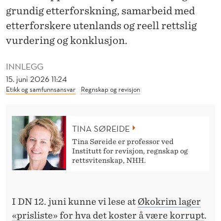
R
grundig etterforskning, samarbeid med
I
etterforskere utenlands og reell rettslig
S
vurdering og konklusjon.
L
INNLEGG
I
15. juni 2026 11:24
Etikk og samfunnsansvar
Regnskap og revisjon
S
T
TINA SØREIDE
E
Tina Søreide er professor ved
»
Institutt for revisjon, regnskap og
rettsvitenskap, NHH.
I DN 12. juni kunne vi lese at
Økokrim lager
«prisliste» for hva det koster å være korrupt
.