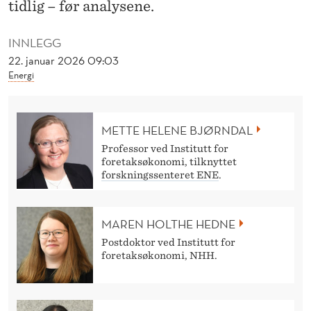
O
tidlig – før analysene.
R
INNLEGG
T
22. januar 2026 09:03
Energi
I
D
METTE HELENE BJØRNDAL
L
Professor ved Institutt for
I
foretaksøkonomi, tilknyttet
forskningssenteret ENE
.
G
O
MAREN HOLTHE HEDNE
M
Postdoktor ved Institutt for
foretaksøkonomi, NHH.
N
O