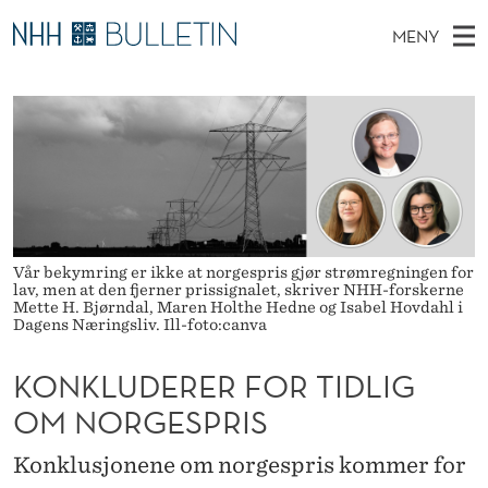
K
MENY
O
H
NO
TIL WWW.NHH.NO
S
N
O
Ø
K
Stipendiater og nye forskerprofiler
V
I
K
N
E
Disputaser
E
L
T
T
D
Ekspertutvalg
S
U
T
M
E
Om Bulletin
D
D
E
E
Vår bekymring er ikke at norgespris gjør strømregningen for
T
N
E
lav, men at den fjerner prissignalet, skriver NHH-forskerne
Mette H. Bjørndal, Maren Holthe Hedne og Isabel Hovdahl i
Y
Dagens Næringsliv. Ill-foto:canva
R
E
KONKLUDERER FOR TIDLIG
R
OM NORGESPRIS
F
Konklusjonene om norgespris kommer for