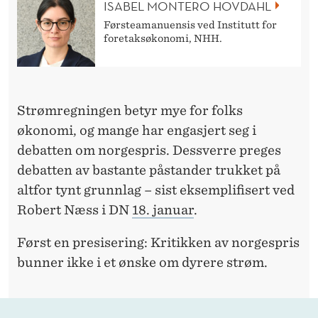
R
ISABEL MONTERO HOVDAHL
Førsteamanuensis ved Institutt for
G
foretaksøkonomi, NHH.
E
S
P
Strømregningen betyr mye for folks
økonomi, og mange har engasjert seg i
R
debatten om norgespris. Dessverre preges
I
debatten av bastante påstander trukket på
S
altfor tynt grunnlag – sist eksemplifisert ved
Robert Næss i DN
18. januar
.
Først en presisering: Kritikken av norgespris
bunner ikke i et ønske om dyrere strøm.