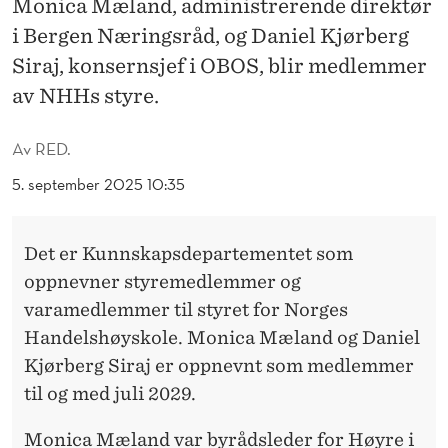
Monica Mæland, administrerende direktør
J
i Bergen Næringsråd, og Daniel Kjørberg
I
Siraj, konsernsjef i OBOS, blir medlemmer
N
av NHHs styre.
N
Av
RED.
I
5. september 2025 10:35
N
H
Det er Kunnskapsdepartementet som
H
oppnevner styremedlemmer og
-
varamedlemmer til styret for Norges
Handelshøyskole. Monica Mæland og Daniel
S
Kjørberg Siraj er oppnevnt som medlemmer
T
til og med juli 2029.
Y
Monica Mæland var byrådsleder for Høyre i