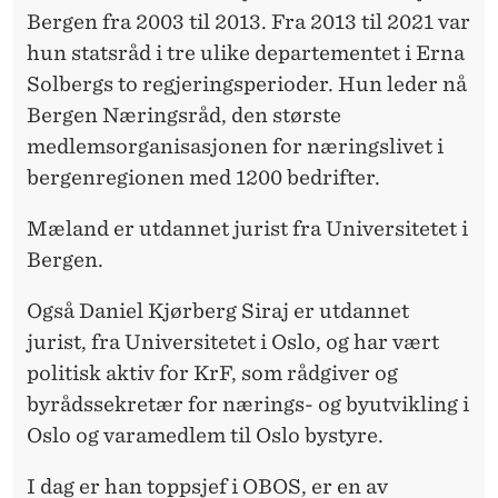
R
Bergen fra 2003 til 2013. Fra 2013 til 2021 var
E
hun statsråd i tre ulike departementet i Erna
Solbergs to regjeringsperioder. Hun leder nå
T
Bergen Næringsråd, den største
medlemsorganisasjonen for næringslivet i
bergenregionen med 1200 bedrifter.
Mæland er
utdannet
jurist
fra
Universitetet
i
Bergen
.
Også
Daniel
Kjørberg
Siraj er
utdannet
jurist,
fra
Universitetet
i
Oslo
, og
har
vært
politisk
aktiv
for
KrF
,
som
rådgiver
og
byrådssekretær
for
nærings
- og
byutvikling
i
Oslo og
varamedlem
til
Oslo
bystyre
.
I
dag
er han
toppsjef
i
OBOS,
er
en
av