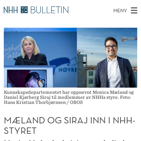
M
MENY
Æ
H
NO
TIL WWW.NHH.NO
S
L
O
Ø
K
Stipendiater og nye forskerprofiler
V
I
A
N
E
Disputaser
E
N
T
T
D
Ekspertutvalg
S
D
T
M
E
Om Bulletin
D
O
E
E
T
N
G
Y
Kunnskapsdepartementet har oppnevnt Monica Mæland og
S
Daniel Kjørberg Siraj til medlemmer av NHHs styre. Foto:
Hans Kristian Thorbjørnsen / OBOS
I
MÆLAND OG SIRAJ INN I NHH-
R
STYRET
A