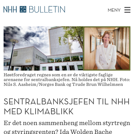
S
MENY
E
H
NO
TIL WWW.NHH.NO
S
N
O
Ø
K
Stipendiater og nye forskerprofiler
V
I
T
N
E
Disputaser
E
R
T
T
D
Ekspertutvalg
S
A
T
M
E
Om Bulletin
D
L
E
E
Høstforedraget regnes som en av de viktigste faglige
T
N
B
arenaene for sentralbanksjefen. Nå holdes det på NHH. Foto:
Nils S. Aasheim/Norges Bank og Trude Brun Wilhelmsen
Y
A
SENTRALBANKSJEFEN TIL NHH
N
MED KLIMABLIKK
K
Er det noen sammenheng mellom styrtregn
S
og styringsrenten? Ida Wolden Bache