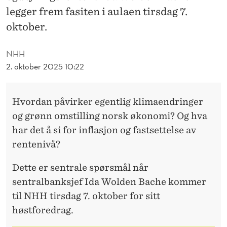
J
legger frem fasiten i aulaen tirsdag 7.
E
oktober.
F
NHH
E
2. oktober 2025 10:22
N
T
Hvordan påvirker egentlig klimaendringer
I
og grønn omstilling norsk økonomi? Og hva
har det å si for inflasjon og fastsettelse av
L
rentenivå?
N
Dette er sentrale spørsmål når
H
sentralbanksjef Ida Wolden Bache kommer
H
til NHH tirsdag 7. oktober for sitt
M
høstforedrag.