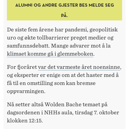
E
ALUMNI OG ANDRE GJESTER BES MELDE SEG
D
PÅ.
K
De siste fem årene har pandemi, geopolitisk
L
uro og økte tollbarrierer preget medier og
I
samfunnsdebatt. Mange advarer mot å la
M
klimaet komme gå i glemmeboken
.
A
For fjoråret
var det varmeste året noensinne
,
B
og eksperter er enige om at det haster med å
få til en omstilling som kan bremse
L
oppvarmingen.
I
Nå setter altså Wolden Bache temaet på
K
dagsordenen i NHHs aula, tirsdag 7. oktober
K
klokken 12:15.