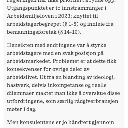
L
Utgangspunktet er to innstramminger i
E
Arbeidsmiljøloven i 2023; knyttet til
N
arbeidstagerbegrepet (§ 1-8) og innleie fra
bemanningsforetak (§ 14-12).
T
E
Hensikten med endringene var å styrke
arbeidstagere med en svak posisjon på
R
arbeidsmarkedet. Problemet er at dette fikk
konsekvenser for øvrige deler av
arbeidslivet. Ut fra en blanding av ideologi,
hastverk, delvis inkompetanse og reelle
dilemmaer maktet man ikke å overskue disse
utfordringene, som særlig rådgiverbransjen
møter i dag.
Men konsulentene er jo håndtert gjennom