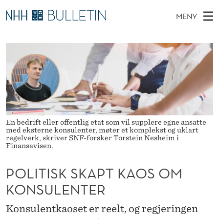
P
MENY
O
H
NO
TIL WWW.NHH.NO
S
L
O
Ø
K
Stipendiater og nye forskerprofiler
V
I
I
N
E
Disputaser
E
T
T
T
D
Ekspertutvalg
S
I
T
M
E
Om Bulletin
D
S
E
E
En bedrift eller offentlig etat som vil supplere egne ansatte
T
N
K
med eksterne konsulenter, møter et komplekst og uklart
regelverk, skriver SNF-forsker Torstein Nesheim i
Y
Finansavisen.
S
K
POLITISK SKAPT KAOS OM
A
KONSULENTER
P
Konsulentkaoset er reelt, og regjeringen