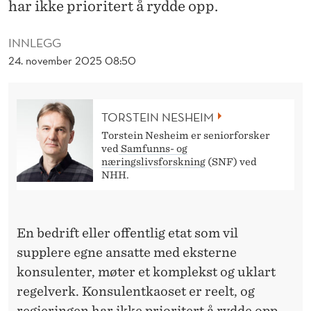
T
har ikke prioritert å rydde opp.
K
INNLEGG
A
24. november 2025 08:50
O
S
TORSTEIN NESHEIM
O
Torstein Nesheim er seniorforsker
ved
Samfunns- og
M
næringslivsforskning
(SNF) ved
NHH.
K
O
En bedrift eller offentlig etat som vil
N
supplere egne ansatte med eksterne
S
konsulenter, møter et komplekst og uklart
U
regelverk. Konsulentkaoset er reelt, og
regjeringen har ikke prioritert å rydde opp.