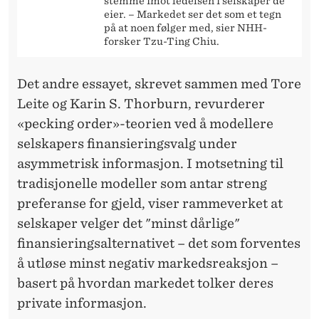
N
stemme imot ledelsen i selskaper de
eier. – Markedet ser det som et tegn
A
på at noen følger med, sier NHH-
forsker Tzu-Ting Chiu.
N
S
Det andre essayet, skrevet sammen med Tore
Leite og Karin S. Thorburn, revurderer
I
«pecking order»-teorien ved å modellere
E
selskapers finansieringsvalg under
R
asymmetrisk informasjon. I motsetning til
E
tradisjonelle modeller som antar streng
preferanse for gjeld, viser rammeverket at
I
selskaper velger det "minst dårlige"
N
finansieringsalternativet – det som forventes
V
å utløse minst negativ markedsreaksjon –
basert på hvordan markedet tolker deres
E
private informasjon.