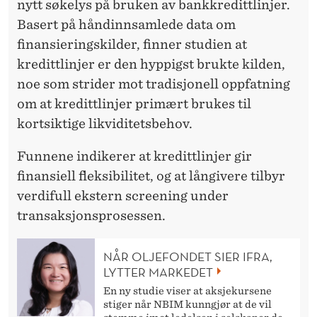
A
nytt søkelys på bruken av bankkredittlinjer.
Basert på håndinnsamlede data om
P
finansieringskilder, finner studien at
I
kredittlinjer er den hyppigst brukte kilden,
T
noe som strider mot tradisjonell oppfatning
om at kredittlinjer primært brukes til
A
kortsiktige likviditetsbehov.
L
Funnene indikerer at kredittlinjer gir
F
finansiell fleksibilitet, og at långivere tilbyr
O
verdifull ekstern screening under
R
transaksjonsprosessen.
Å
NÅR OLJEFONDET SIER IFRA,
F
LYTTER MARKEDET
I
En ny studie viser at aksjekursene
stiger når NBIM kunngjør at de vil