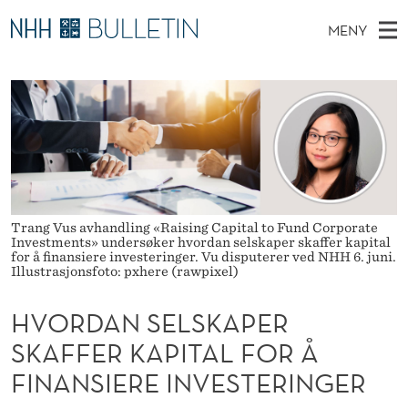
H
MENY
V
H
NO
EN
TIL WWW.NHH.NO
S
O
O
Ø
K
Stipendiater og nye forskerprofiler
V
I
R
N
E
Disputaser
E
D
T
T
D
Ekspertutvalg
S
A
T
M
E
Om Bulletin
D
N
E
E
Trang Vus avhandling «Raising Capital to Fund Corporate
T
N
S
Investments» undersøker hvordan selskaper skaffer kapital
for å finansiere investeringer. Vu disputerer ved NHH 6. juni.
Y
Illustrasjonsfoto: pxhere (rawpixel)
E
L
HVORDAN SELSKAPER
S
SKAFFER KAPITAL FOR Å
FINANSIERE INVESTERINGER
K