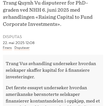
A
Trang Quynh Vu disputerer for PhD-
graden ved NHH 6. juni 2025 med
P
avhandlingen «Raising Capital to Fund
E
Corporate Investments».
R
S
DISPUTAS
22. mai 2025 12:08
K
Finans
Disputaser
A
F
Trang Vus avhandling undersøker hvordan
selskaper skaffer kapital for å finansiere
F
investeringer.
E
Det første essayet undersøker hvordan
R
amerikanske børsnoterte selskaper
K
finansierer kontantandelen i oppkjøp, med et