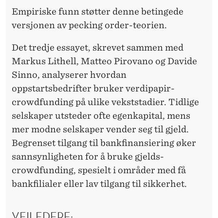
S
Empiriske funn støtter denne betingede
T
versjonen av pecking order-teorien.
E
Det tredje essayet, skrevet sammen med
R
Markus Lithell, Matteo Pirovano og Davide
I
Sinno, analyserer hvordan
N
oppstartsbedrifter bruker verdipapir-
crowdfunding på ulike vekststadier. Tidlige
G
selskaper utsteder ofte egenkapital, mens
E
mer modne selskaper vender seg til gjeld.
R
Begrenset tilgang til bankfinansiering øker
sannsynligheten for å bruke gjelds-
crowdfunding, spesielt i områder med få
bankfilialer eller lav tilgang til sikkerhet.
VEILEDERE: