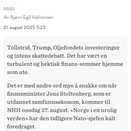
E
NHH
R
Av
Bjørn Egil Halvorsen
G
21. august 2025 11:23
K
O
Tollstrid, Trump, Oljefondets investeringer
M
og intens skattedebatt. Det har vært en
turbulent og hektisk finans-sommer hjemme
M
som ute.
E
Det er med andre ord mye å snakke om når
R
finansminister Jens Stoltenberg, som er
T
utdannet samfunnsøkonom, kommer til
I
NHH onsdag 27. august. «Norge i en urolig
verden» har den tidligere Nato-sjefen kalt
L
foredraget.