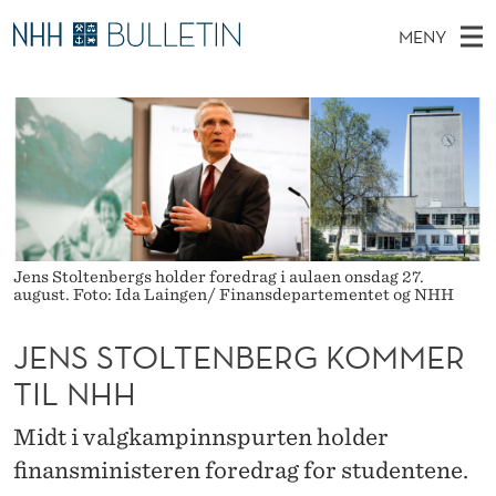
J
MENY
E
H
NO
TIL WWW.NHH.NO
S
N
O
Ø
K
Stipendiater og nye forskerprofiler
V
I
S
N
E
Disputaser
E
S
T
T
D
Ekspertutvalg
S
T
T
M
E
Om Bulletin
D
O
E
E
Jens Stoltenbergs holder foredrag i aulaen onsdag 27.
T
N
L
august. Foto: Ida Laingen/ Finansdepartementet og NHH
Y
T
JENS STOLTENBERG KOMMER
E
TIL NHH
N
Midt i valgkampinnspurten holder
B
finansministeren foredrag for studentene.