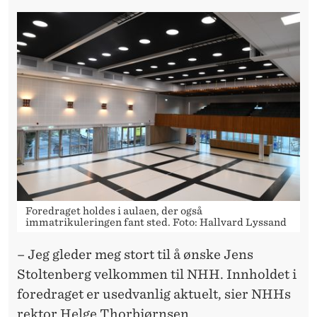
N
H
H
Foredraget holdes i aulaen, der også
immatrikuleringen fant sted. Foto: Hallvard Lyssand
– Jeg gleder meg stort til å ønske Jens
Stoltenberg velkommen til NHH. Innholdet i
foredraget er usedvanlig aktuelt, sier NHHs
rektor Helge Thorbjørnsen.