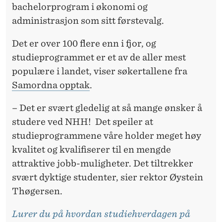
R
bachelorprogram i økonomi og
V
administrasjon som sitt førstevalg.
E
Det er over 100 flere enn i fjor, og
L
studieprogrammet er et av de aller mest
populære i landet, viser søkertallene fra
D
Samordna opptak
.
I
– Det er svært gledelig at så mange ønsker å
G
studere ved NHH! Det speiler at
G
studieprogrammene våre holder meget høy
O
kvalitet og kvalifiserer til en mengde
attraktive jobb-muligheter. Det tiltrekker
D
svært dyktige studenter, sier rektor Øystein
E
Thøgersen.
M
Lurer du på hvordan studiehverdagen på