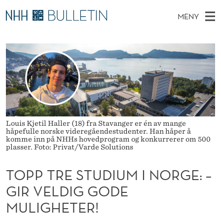
T
MENY
O
H
NO
TIL WWW.NHH.NO
S
P
O
Ø
K
Stipendiater og nye forskerprofiler
V
I
P
N
E
Disputaser
E
T
T
T
D
Ekspertutvalg
S
R
T
M
E
Om Bulletin
D
E
E
E
Louis Kjetil Haller (18) fra Stavanger er én av mange
T
N
S
håpefulle norske videregåendestudenter. Han håper å
komme inn på NHHs hovedprogram og konkurrerer om 500
Y
plasser. Foto: Privat/Varde Solutions
T
U
TOPP TRE STUDIUM I NORGE: –
D
GIR VELDIG GODE
MULIGHETER!
I