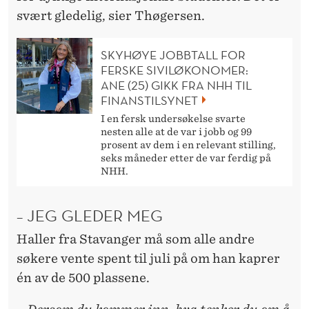
svært gledelig, sier Thøgersen.
SKYHØYE JOBBTALL FOR
FERSKE SIVILØKONOMER:
ANE (25) GIKK FRA NHH TIL
FINANSTILSYNET
I en fersk undersøkelse svarte
nesten alle at de var i jobb og 99
prosent av dem i en relevant stilling,
seks måneder etter de var ferdig på
NHH.
– JEG GLEDER MEG
Haller fra Stavanger må som alle andre
søkere vente spent til juli på om han kaprer
én av de 500 plassene.