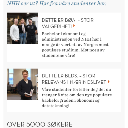
U
NHH ser ut? Hør fra våre studenter her:
L
DETTE ER BØA: – STOR
I
VALGFRIHET!
G
Bachelor i økonomi og
administrasjon ved NHH har i
H
mange år vært ett av Norges mest
populære studium. Møt noen av
E
studentene våre!
T
E
DETTE ER BEDS: – STOR
RELEVANS I NÆRINGSLIVET
R
Våre studenter forteller deg det du
!
trenger å vite om den nye populære
bachelorgraden i økonomi og
datateknologi.
OVER 5000 SØKERE