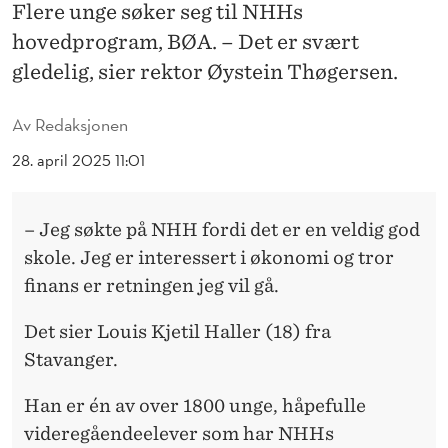
U
Flere unge søker seg til NHHs
hovedprogram, BØA. – Det er svært
M
gledelig, sier rektor Øystein Thøgersen.
I
N
Av
Redaksjonen
O
28. april 2025 11:01
R
G
– Jeg søkte på NHH fordi det er en veldig god
skole. Jeg er interessert i økonomi og tror
E
finans er retningen jeg vil gå.
:
Det sier Louis Kjetil Haller (18) fra
–
Stavanger.
G
Han er én av over 1800 unge, håpefulle
I
videregåendeelever som har NHHs