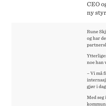
CEO og
ny styr
Rune Skj
og har d
partnersk
Ytterlig
noe han v
– Vi må f
internas
gjør i dag
Med seg i
kommunik