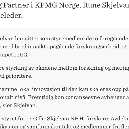
 Partner i KPMG Norge, Rune Skjelvan,
eleder.
elvan har sittet som styremedlem de to foregående
ermed bred innsikt i pågående forskningsarbeid og
apet i DIG.
ere styrking av båndene mellom forskning og næring
il prioritere.
remme lokal innovasjon til den kan skaleres opp på
jonalt nivå. Fremtidig konkurranseevne avhenger a
, sier Skjelvan.
 styret for DIG får Skjelvan NHH-forskere, Avdeli
asjon og samfunnskontakt og medlemmer fra fler