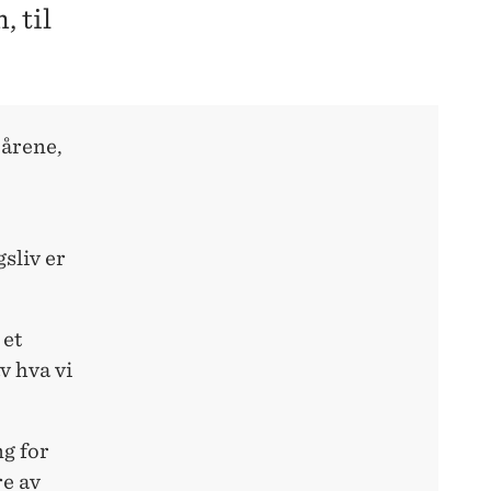
 til
 årene,
sliv er
 et
v hva vi
ng for
e av