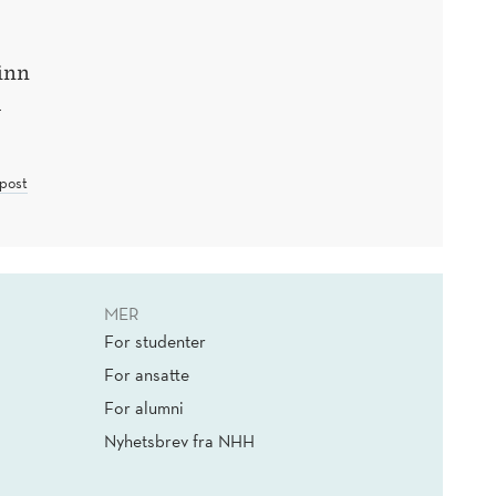
finn
m
post
MER
For studenter
For ansatte
For alumni
Nyhetsbrev fra NHH