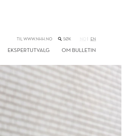
SØK
TIL WWW.NHH.NO
NO
EN
I
NETTSTEDET
EKSPERTUTVALG
OM BULLETIN