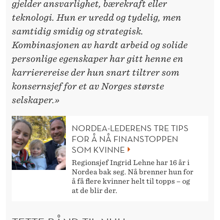
D
gjelder ansvarlighet, bærekraft eller
E
teknologi. Hun er uredd og tydelig, men
samtidig smidig og strategisk.
R
Kombinasjonen av hardt arbeid og solide
personlige egenskaper har gitt henne en
karrierereise der hun snart tiltrer som
konsernsjef for et av Norges største
selskaper.»
NORDEA-LEDERENS TRE TIPS
FOR Å NÅ FINANSTOPPEN
SOM KVINNE
Regionsjef Ingrid Lehne har 16 år i
Nordea bak seg. Nå brenner hun for
å få flere kvinner helt til topps – og
at de blir der.