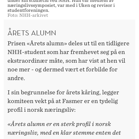
D
under sin studietid ved NHH. Hun var medlem av
næringslivssymposiet, var med i Uken og revisor i
R
studentforeningen.
Foto: NHH-arkivet
I
ÅRETS ALUMN
B
Prisen «Årets alumn» deles ut til en tidligere
L
NHH-student som har fremhevet seg på en
I
ekstraordinær måte, som har vist at hen vil
T
noe mer - og dermed vært et forbilde for
andre.
O
P
I sin begrunnelse for årets kåring, legger
komiteen vekt på at Fasmer er en tydelig
P
profil i norsk næringsliv:
L
«Årets alumn er en sterk profil i norsk
E
næringsliv, med en klar stemme enten det