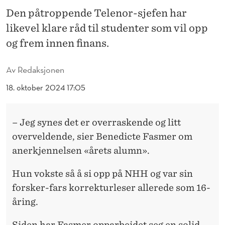
M
Den påtroppende Telenor-sjefen har
E
likevel klare råd til studenter som vil opp
R
og frem innen finans.
E
Av
Redaksjonen
R
18. oktober 2024 17:05
Å
R
– Jeg synes det er overraskende og litt
E
overveldende, sier Benedicte Fasmer om
anerkjennelsen «årets alumn».
T
S
Hun vokste så å si opp på NHH og var sin
forsker-fars korrekturleser allerede som 16-
A
åring.
L
Siden har Fasmer opparbeidet seg en solid