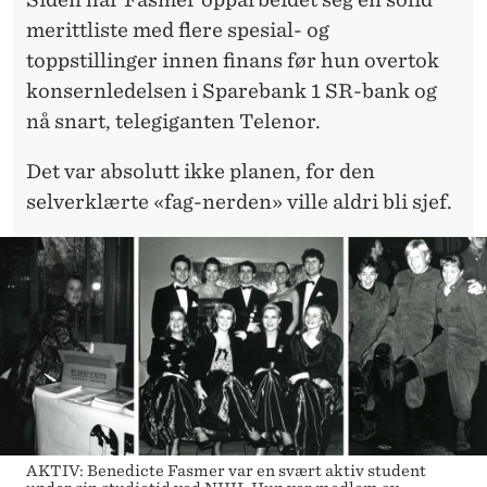
U
merittliste med flere spesial- og
M
toppstillinger innen finans før hun overtok
N
konsernledelsen i Sparebank 1 SR-bank og
nå snart, telegiganten Telenor.
:
–
Det var absolutt ikke planen, for den
selverklærte «fag-nerden» ville aldri bli sjef.
V
I
L
L
E
A
L
AKTIV: Benedicte Fasmer var en svært aktiv student