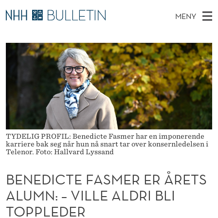
B
MENY
E
H
NO
EN
TIL WWW.NHH.NO
S
N
O
Ø
K
Stipendiater og nye forskerprofiler
V
I
E
N
E
Disputaser
E
D
T
T
D
Ekspertutvalg
S
I
T
M
E
Om Bulletin
D
C
E
E
T
N
T
TYDELIG PROFIL: Benedicte Fasmer har en imponerende
Y
karriere bak seg når hun nå snart tar over konsernledelsen i
E
Telenor. Foto: Hallvard Lyssand
F
BENEDICTE FASMER ER ÅRETS
A
ALUMN: – VILLE ALDRI BLI
S
TOPPLEDER