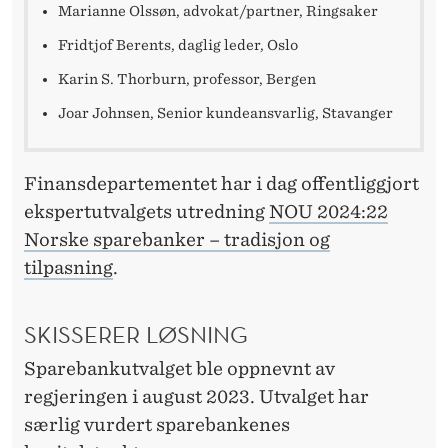
K
Marianne Olssøn, advokat/partner, Ringsaker
E
Fridtjof Berents, daglig leder, Oslo
R
Karin S. Thorburn, professor, Bergen
B
Joar Johnsen, Senior kundeansvarlig, Stavanger
E
Finansdepartementet har i dag offentliggjort
H
ekspertutvalgets utredning
NOU 2024:22
O
Norske sparebanker – tradisjon og
L
tilpasning
.
D
SKISSERER LØSNING
E
Sparebankutvalget ble oppnevnt av
D
regjeringen i august 2023. Utvalget har
A
særlig vurdert sparebankenes