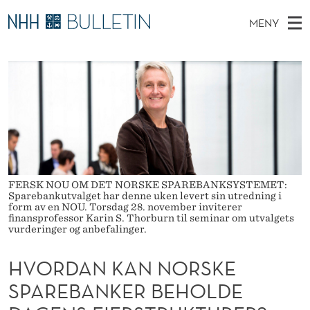
H
MENY
V
H
NO
TIL WWW.NHH.NO
S
O
O
Ø
K
Stipendiater og nye forskerprofiler
V
I
R
N
E
Disputaser
E
D
T
T
D
Ekspertutvalg
S
A
T
M
E
Om Bulletin
D
N
E
E
T
N
K
FERSK NOU OM DET NORSKE SPAREBANKSYSTEMET:
Sparebankutvalget har denne uken levert sin utredning i
Y
form av en NOU. Torsdag 28. november inviterer
A
finansprofessor Karin S. Thorburn til seminar om utvalgets
vurderinger og anbefalinger.
N
N
HVORDAN KAN NORSKE
SPAREBANKER BEHOLDE
O