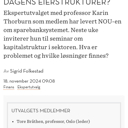
DAGENS EIERSTRUKTURER?
R
S
Ekspertutvalget med professor Karin
Thorburn som medlem har levert NOU-en
K
om sparebanksystemet. Neste uke
E
inviterer hun til seminar om
S
kapitalstruktur i sektoren. Hva er
P
problemet og hvilke løsninger finnes?
A
Av
Sigrid Folkestad
R
18. november 2024 09:08
E
Finans
Ekspertutvalg
B
A
UTVALGETS MEDLEMMER
N
Tore Bråthen, professor, Oslo (leder)