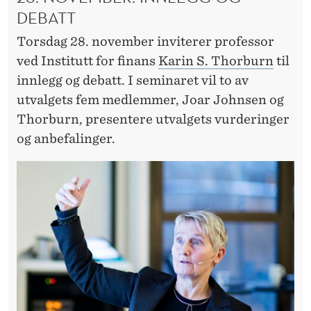
K
DEBATT
T
Torsdag 28. november inviterer professor
U
ved Institutt for finans
Karin S. Thorburn
til
R
innlegg og debatt. I seminaret vil to av
E
utvalgets fem medlemmer, Joar Johnsen og
Thorburn, presentere utvalgets vurderinger
R
og anbefalinger.
?