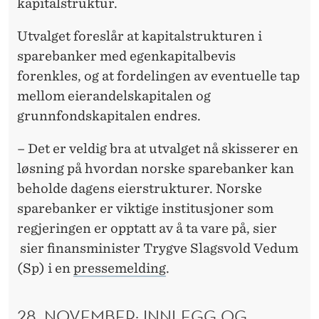
G
kapitalstruktur.
E
Utvalget foreslår at kapitalstrukturen i
N
sparebanker med egenkapitalbevis
forenkles, og at fordelingen av eventuelle tap
S
mellom eierandelskapitalen og
E
grunnfondskapitalen endres.
I
– Det er veldig bra at utvalget nå skisserer en
E
løsning på hvordan norske sparebanker kan
R
beholde dagens eierstrukturer. Norske
sparebanker er viktige institusjoner som
S
regjeringen er opptatt av å ta vare på, sier
T
sier finansminister Trygve Slagsvold Vedum
R
(Sp) i en
pressemelding
.
U
28. NOVEMBER: INNLEGG OG