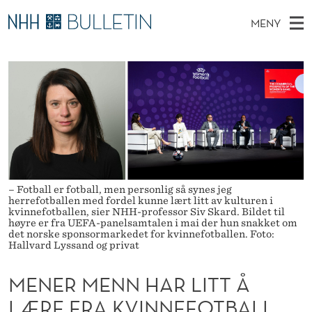
M
MENY
E
H
NO
TIL WWW.NHH.NO
S
N
O
Ø
K
Stipendiater og nye forskerprofiler
V
I
E
N
E
Disputaser
E
R
T
T
D
Ekspertutvalg
S
M
T
M
E
Om Bulletin
D
E
E
E
T
N
N
– Fotball er fotball, men personlig så synes jeg
herrefotballen med fordel kunne lært litt av kulturen i
Y
N
kvinnefotballen, sier NHH-professor Siv Skard. Bildet til
høyre er fra UEFA-panelsamtalen i mai der hun snakket om
det norske sponsormarkedet for kvinnefotballen. Foto:
H
Hallvard Lyssand og privat
A
MENER MENN HAR LITT Å
R
LÆRE FRA KVINNEFOTBALL