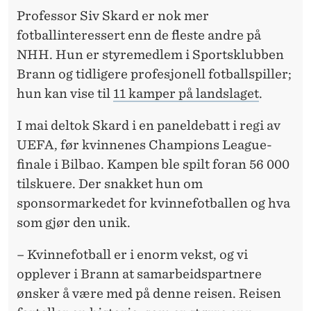
K
Professor Siv Skard er nok mer
V
fotballinteressert enn de fleste andre på
I
NHH. Hun er styremedlem i Sportsklubben
Brann og tidligere profesjonell fotballspiller;
N
hun kan vise til
11 kamper på landslaget
.
N
I mai deltok Skard i en paneldebatt i regi av
E
UEFA, før kvinnenes Champions League-
F
finale i Bilbao. Kampen ble spilt foran 56 000
O
tilskuere. Der snakket hun om
sponsormarkedet for kvinnefotballen og hva
T
som gjør den unik.
B
– Kvinnefotball er i enorm vekst, og vi
A
opplever i Brann at samarbeidspartnere
L
ønsker å være med på denne reisen. Reisen