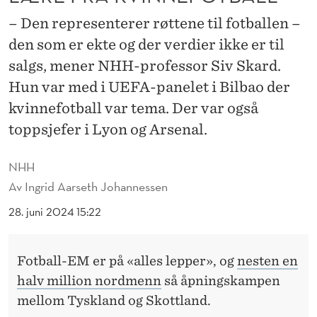
L
– Den representerer røttene til fotballen –
I
den som er ekte og der verdier ikke er til
T
salgs, mener NHH-professor Siv Skard.
T
Hun var med i UEFA-panelet i Bilbao der
kvinnefotball var tema. Der var også
Å
toppsjefer i Lyon og Arsenal.
L
Æ
NHH
Av
Ingrid Aarseth Johannessen
R
28. juni 2024 15:22
E
F
Fotball-EM er på «alles lepper», og
nesten en
R
halv million nordmenn
så åpningskampen
A
mellom Tyskland og Skottland.