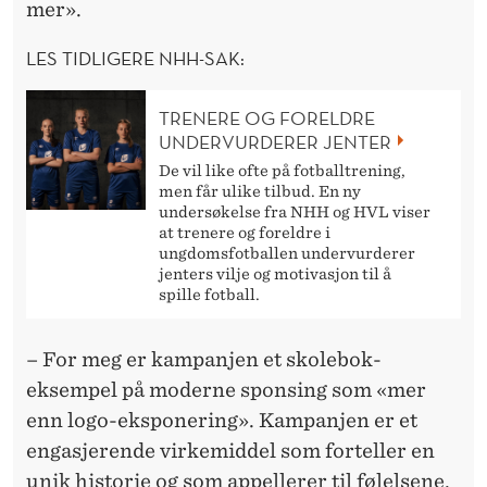
mer».
LES TIDLIGERE NHH-SAK:
TRENERE OG FORELDRE
UNDERVURDERER JENTER
De vil like ofte på fotballtrening,
men får ulike tilbud. En ny
undersøkelse fra NHH og HVL viser
at trenere og foreldre i
ungdomsfotballen undervurderer
jenters vilje og motivasjon til å
spille fotball.
– For meg er kampanjen et skolebok-
eksempel på moderne sponsing som «mer
enn logo-eksponering». Kampanjen er et
engasjerende virkemiddel som forteller en
unik historie og som appellerer til følelsene.