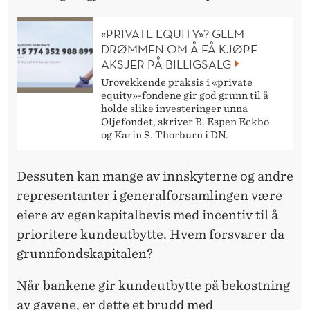
«PRIVATE EQUITY»? GLEM
DRØMMEN OM Å FÅ KJØPE
AKSJER PÅ BILLIGSALG
Urovekkende praksis i «private
equity»-fondene gir god grunn til å
holde slike investeringer unna
Oljefondet, skriver B. Espen Eckbo
og Karin S. Thorburn i DN.
Dessuten kan mange av innskyterne og andre
representanter i generalforsamlingen være
eiere av egenkapitalbevis med incentiv til å
prioritere kundeutbytte. Hvem forsvarer da
grunnfondskapitalen?
Når bankene gir kundeutbytte på bekostning
av gavene, er dette et brudd med