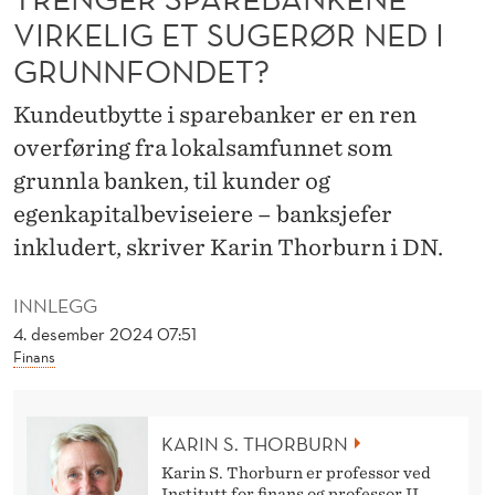
B
VIRKELIG ET SUGERØR NED I
A
GRUNNFONDET?
N
Kundeutbytte i sparebanker er en ren
K
overføring fra lokalsamfunnet som
E
grunnla banken, til kunder og
N
egenkapitalbeviseiere – banksjefer
inkludert, skriver Karin Thorburn i DN.
E
V
INNLEGG
I
4. desember 2024 07:51
Finans
R
K
KARIN S. THORBURN
E
Karin S. Thorburn er professor ved
Institutt for finans og professor II