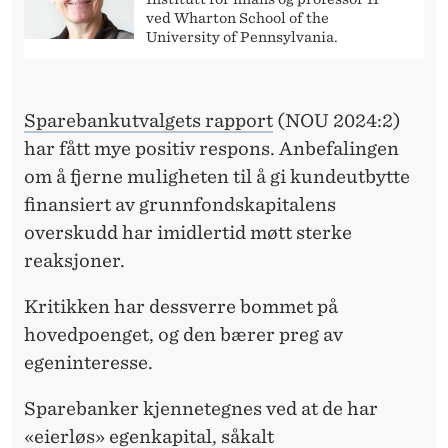
L
ved Wharton School of the
I
University of Pennsylvania.
G
E
Sparebankutvalgets rapport
(NOU 2024:2)
har fått mye positiv respons. Anbefalingen
T
om å fjerne muligheten til å gi kundeutbytte
S
finansiert av grunnfondskapitalens
U
overskudd har imidlertid møtt sterke
G
reaksjoner.
E
Kritikken har dessverre bommet på
R
hovedpoenget, og den bærer preg av
egeninteresse.
Ø
R
Sparebanker kjennetegnes ved at de har
«eierløs» egenkapital, såkalt