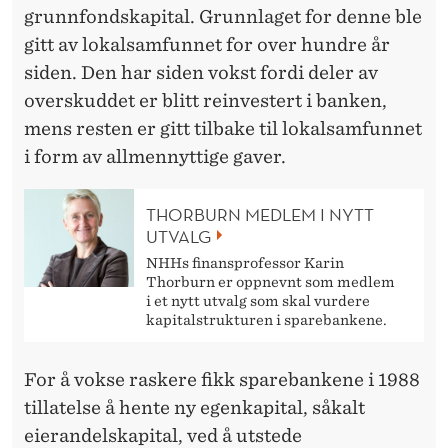
N
grunnfondskapital. Grunnlaget for denne ble
E
gitt av lokalsamfunnet for over hundre år
D
siden. Den har siden vokst fordi deler av
overskuddet er blitt reinvestert i banken,
I
mens resten er gitt tilbake til lokalsamfunnet
G
i form av allmennyttige gaver.
R
THORBURN MEDLEM I NYTT
U
UTVALG
N
NHHs finansprofessor Karin
Thorburn er oppnevnt som medlem
N
i et nytt utvalg som skal vurdere
kapitalstrukturen i sparebankene.
F
O
For å vokse raskere fikk sparebankene i 1988
N
tillatelse å hente ny egenkapital, såkalt
eierandelskapital, ved å utstede