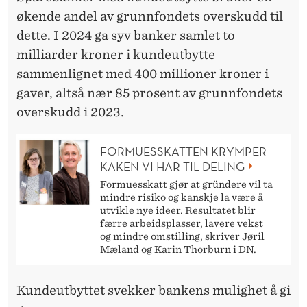
økende andel av grunnfondets overskudd til
dette. I 2024 ga syv banker samlet to
milliarder kroner i kundeutbytte
sammenlignet med 400 millioner kroner i
gaver, altså nær 85 prosent av grunnfondets
overskudd i 2023.
FORMUESSKATTEN KRYMPER
KAKEN VI HAR TIL DELING
Formuesskatt gjør at gründere vil ta
mindre risiko og kanskje la være å
utvikle nye ideer. Resultatet blir
færre arbeidsplasser, lavere vekst
og mindre omstilling, skriver Jøril
Mæland og Karin Thorburn i DN.
Kundeutbyttet svekker bankens mulighet å gi