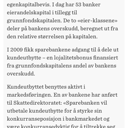
D
egenkapitalbevis. I dag har 53 banker
E
eierandelskapital i tillegg til
T
grunnfondskapitalen. De to «eier-klassene»
deler på bankens overskudd, beregnet ut fra
?
den relative størrelsen på kapitalen.
I 2009 fikk sparebankene adgang til å dele ut
kundeutbytte – en lojalitetsbonus finansiert
fra grunnfondskapitalens andel av bankens
overskudd.
Kundeutbyttet benyttes aktivt i
markedsføringen. En av bankene har anført
til Skattedirektoratet: «Sparebanken vil
utbetale kundeutbytte for å styrke sin
konkurranseposisjon i bankmarkedet og
være konkurransedyktig for å tiltrekke seg