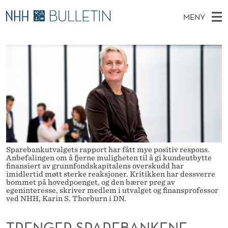
T
MENY
R
H
NO
TIL WWW.NHH.NO
S
E
O
Ø
K
Stipendiater og nye forskerprofiler
V
I
N
N
E
Disputaser
E
G
T
T
D
Ekspertutvalg
S
E
T
M
E
Om Bulletin
D
R
E
E
T
N
S
Y
Sparebankutvalgets rapport har fått mye positiv respons.
P
Anbefalingen om å fjerne muligheten til å gi kundeutbytte
finansiert av grunnfondskapitalens overskudd har
A
imidlertid møtt sterke reaksjoner. Kritikken har dessverre
bommet på hovedpoenget, og den bærer preg av
egeninteresse, skriver medlem i utvalget og finansprofessor
R
ved NHH, Karin S. Thorburn i DN.
E
TRENGER SPAREBANKENE