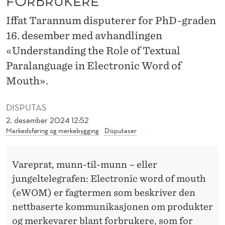
FORBRUKERE
R
Iffat Tarannum disputerer for PhD-graden
A
16. desember med avhandlingen
T
«Understanding the Role of Textual
E
Paralanguage in Electronic Word of
N
Mouth».
P
DISPUTAS
Å
2. desember 2024 12:52
Markedsføring og merkebygging
Disputaser
V
I
Vareprat, munn-til-munn – eller
R
jungeltelegrafen: Electronic word of mouth
K
(eWOM) er fagtermen som beskriver den
nettbaserte kommunikasjonen om produkter
E
og merkevarer blant forbrukere, som for