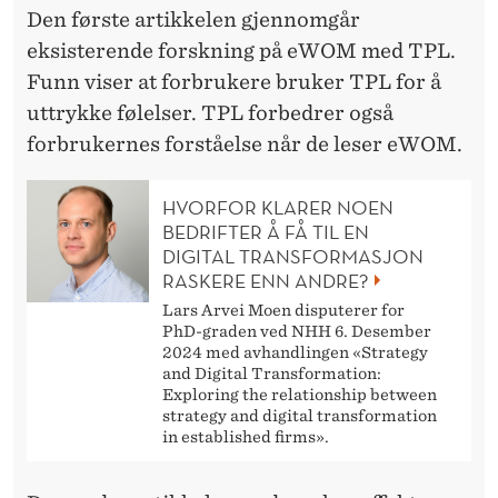
U
Den første artikkelen gjennomgår
K
eksisterende forskning på eWOM med TPL.
E
Funn viser at forbrukere bruker TPL for å
uttrykke følelser. TPL forbedrer også
R
forbrukernes forståelse når de leser eWOM.
E
HVORFOR KLARER NOEN
BEDRIFTER Å FÅ TIL EN
DIGITAL TRANSFORMASJON
RASKERE ENN ANDRE?
Lars Arvei Moen disputerer for
PhD-graden ved NHH 6. Desember
2024 med avhandlingen «Strategy
and Digital Transformation:
Exploring the relationship between
strategy and digital transformation
in established firms».