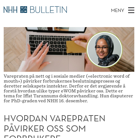
H
MENY
V
H
NO
EN
TIL WWW.NHH.NO
S
O
O
Ø
K
Stipendiater og nye forskerprofiler
V
I
R
N
E
Disputaser
E
D
T
T
D
Ekspertutvalg
S
A
T
M
E
Om Bulletin
D
N
E
E
Varepraten på nett og i sosiale medier («electronic word of
T
N
mouth») påvirker forbrukernes beslutningsprosess og
V
deretter selskapets inntekter. Derfor er det avgjørende å
Y
forstå hvordan ulike typer eWOM påvirker oss. Dette er
A
tema for Iffat Tarannums doktoravhandling. Hun disputerer
for PhD-graden ved NHH 16. desember.
R
HVORDAN VAREPRATEN
E
PÅVIRKER OSS SOM
P