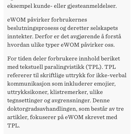
R
eksempel kunde- eller gjesteanmeldelser.
O
eWOM påvirker forbrukernes
S
beslutningsprosess og deretter selskapets
S
inntekter. Derfor er det avgjørende å forstå
hvordan ulike typer eWOM påvirker oss.
S
O
For tiden deler forbrukere innhold beriket
med tekstuell paralingvistikk (TPL). TPL
M
refererer til skriftlige uttrykk for ikke-verbal
F
kommunikasjon som inkluderer emojier,
O
uttrykksikoner, klistremerker, ulike
R
tegnsettinger og avgrensninger. Denne
doktorgradsavhandlingen, som består av tre
B
artikler, fokuserer på eWOM skrevet med
R
TPL.