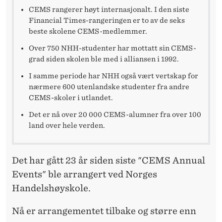
E
CEMS rangerer høyt internasjonalt. I den siste
N
Financial Times-rangeringen er to av de seks
beste skolene CEMS-medlemmer.
S
Over 750 NHH-studenter har mottatt sin CEMS-
I
grad siden skolen ble med i alliansen i 1992.
N
I samme periode har NHH også vært vertskap for
nærmere 600 utenlandske studenter fra andre
N
CEMS-skoler i utlandet.
E
Det er nå over 20 000 CEMS-alumner fra over 100
land over hele verden.
Det har gått 23 år siden siste "CEMS Annual
Events" ble arrangert ved Norges
Handelshøyskole.
Nå er arrangementet tilbake og større enn