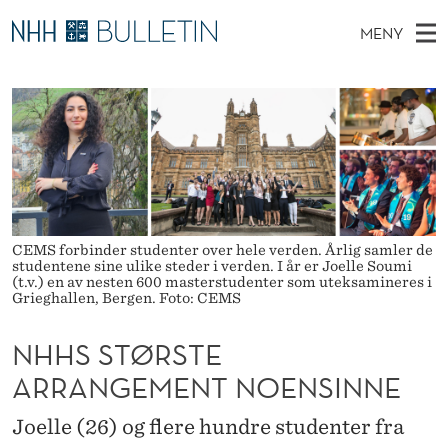
N
MENY
H
H
NO
EN
TIL WWW.NHH.NO
S
H
O
Ø
K
Stipendiater og nye forskerprofiler
V
I
S
N
E
Disputaser
E
S
T
T
D
Ekspertutvalg
S
T
T
M
E
Om Bulletin
D
Ø
E
E
CEMS forbinder studenter over hele verden. Årlig samler de
T
N
R
studentene sine ulike steder i verden. I år er Joelle Soumi
(t.v.) en av nesten 600 masterstudenter som uteksamineres i
Y
Grieghallen, Bergen. Foto: CEMS
S
T
NHHS STØRSTE
E
ARRANGEMENT NOENSINNE
A
Joelle (26) og flere hundre studenter fra