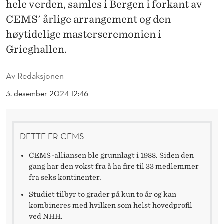
R
hele verden, samles i Bergen i forkant av
CEMS' årlige arrangement og den
R
høytidelige masterseremonien i
A
Grieghallen.
N
Av
Redaksjonen
G
3. desember 2024 12:46
E
M
E
DETTE ER CEMS
N
CEMS-alliansen ble grunnlagt i 1988. Siden den
gang har den vokst fra å ha fire til 33 medlemmer
T
fra seks kontinenter.
N
Studiet tilbyr to grader på kun to år og kan
O
kombineres med hvilken som helst hovedprofil
ved NHH.