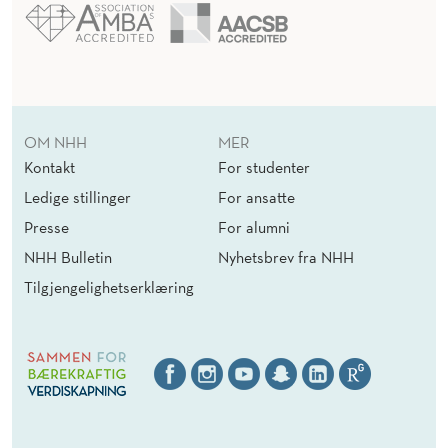
OM NHH
MER
Kontakt
For studenter
Ledige stillinger
For ansatte
Presse
For alumni
NHH Bulletin
Nyhetsbrev fra NHH
Tilgjengelighetserklæring