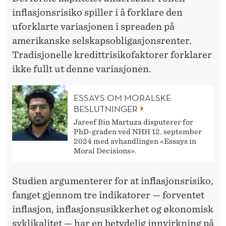
N
inflasjonsrisiko spiller i å forklare den
S
uforklarte variasjonen i spreaden på
K
amerikanske selskapsobligasjonsrenter.
Tradisjonelle kredittrisikofaktorer forklarer
E
ikke fullt ut denne variasjonen.
K
R
ESSAYS OM MORALSKE
BESLUTNINGER
E
Jareef Bin Martuza disputerer for
D
PhD-graden ved NHH 12. september
2024 med avhandlingen «Essays in
I
Moral Decisions».
T
Studien argumenterer for at inflasjonsrisiko,
T
fanget gjennom tre indikatorer — forventet
M
inflasjon, inflasjonsusikkerhet og økonomisk
syklikalitet — har en betydelig innvirkning på