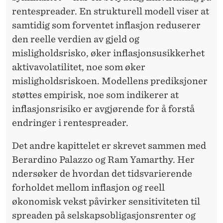
A
rentespreader. En strukturell modell viser at
R
samtidig som forventet inflasjon reduserer
K
den reelle verdien av gjeld og
misligholdsrisko, øker inflasjonsusikkerhet
E
aktivavolatilitet, noe som øker
D
misligholdsriskoen. Modellens prediksjoner
E
støttes empirisk, noe som indikerer at
inflasjonsrisiko er avgjørende for å forstå
T
endringer i rentespreader.
Det andre kapittelet er skrevet sammen med
Berardino Palazzo og Ram Yamarthy. Her
ndersøker de hvordan det tidsvarierende
forholdet mellom inflasjon og reell
økonomisk vekst påvirker sensitiviteten til
spreaden på selskapsobligasjonsrenter og