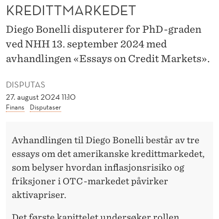
O
KREDITTMARKEDET
M
Diego Bonelli disputerer for PhD-graden
D
ved NHH 13. september 2024 med
E
avhandlingen «Essays on Credit Markets».
T
DISPUTAS
A
27. august 2024 11:10
Finans
Disputaser
M
E
Avhandlingen til Diego Bonelli består av tre
R
essays om det amerikanske kredittmarkedet,
I
som belyser hvordan inflasjonsrisiko og
friksjoner i OTC-markedet påvirker
K
aktivapriser.
A
Det første kapittelet undersøker rollen