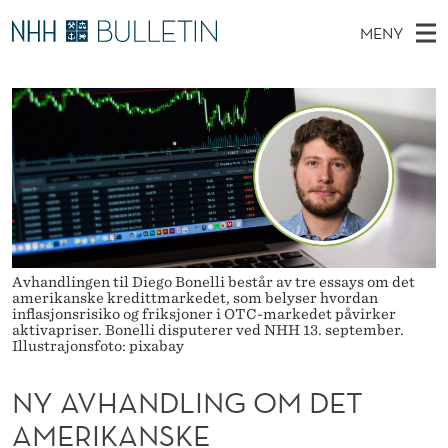
N
MENY
Y
H
NO
EN
TIL WWW.NHH.NO
S
A
O
Ø
K
Stipendiater og nye forskerprofiler
V
I
V
N
E
Disputaser
E
H
T
T
D
Ekspertutvalg
S
A
T
M
E
Om Bulletin
D
N
E
E
T
N
D
Avhandlingen til Diego Bonelli består av tre essays om det
Y
amerikanske kredittmarkedet, som belyser hvordan
L
inflasjonsrisiko og friksjoner i OTC-markedet påvirker
aktivapriser. Bonelli disputerer ved NHH 13. september.
I
Illustrajonsfoto: pixabay
N
NY AVHANDLING OM DET
G
AMERIKANSKE