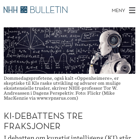
K
MENY
I
H
NO
TIL WWW.NHH.NO
S
-
O
Ø
K
Stipendiater og nye forskerprofiler
V
I
D
N
E
Disputaser
E
E
T
T
D
Ekspertutvalg
S
B
T
M
E
Om Bulletin
D
A
E
E
Dommedagsprofetene, også kalt «Oppenheimere», er
T
N
T
skeptiske til KIs raske utvikling og advarer om mulige
eksistensielle trusler, skriver NHH-professor Tor W.
Y
Andreassen i Dagens Perspektiv. Foto: Flickr (Mike
T
MacKenzie via www.vpnsrus.com)
E
KI-DEBATTENS TRE
N
FRAKSJONER
S
I debatten om kunstig intelligens (KI) står