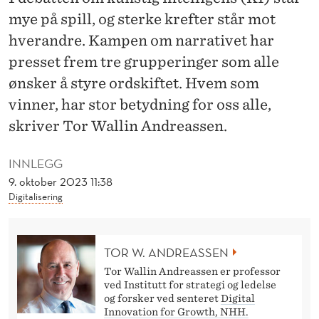
T
mye på spill, og sterke krefter står mot
R
hverandre. Kampen om narrativet har
E
presset frem tre grupperinger som alle
ønsker å styre ordskiftet. Hvem som
F
vinner, har stor betydning for oss alle,
R
skriver Tor Wallin Andreassen.
A
K
INNLEGG
9. oktober 2023 11:38
S
Digitalisering
J
O
TOR W. ANDREASSEN
N
Tor Wallin Andreassen er professor
ved Institutt for strategi og ledelse
E
og forsker ved senteret
Digital
Innovation for Growth, NHH.