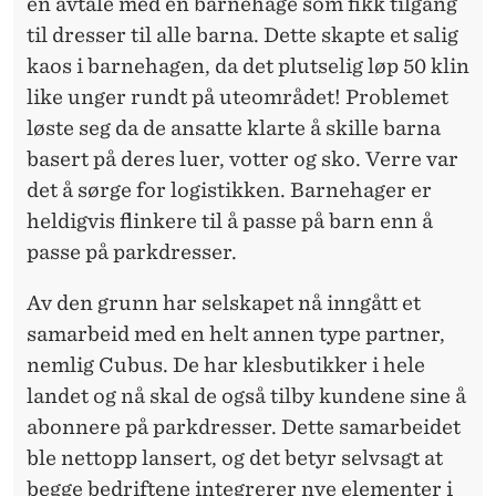
en avtale med en barnehage som fikk tilgang
til dresser til alle barna. Dette skapte et salig
kaos i barnehagen, da det plutselig løp 50 klin
like unger rundt på uteområdet! Problemet
løste seg da de ansatte klarte å skille barna
basert på deres luer, votter og sko. Verre var
det å sørge for logistikken. Barnehager er
heldigvis flinkere til å passe på barn enn å
passe på parkdresser.
Av den grunn har selskapet nå inngått et
samarbeid med en helt annen type partner,
nemlig Cubus. De har klesbutikker i hele
landet og nå skal de også tilby kundene sine å
abonnere på parkdresser. Dette samarbeidet
ble nettopp lansert, og det betyr selvsagt at
begge bedriftene integrerer nye elementer i