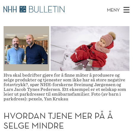
H
MENY
V
H
NO
TIL WWW.NHH.NO
S
O
O
Ø
K
Stipendiater og nye forskerprofiler
V
I
R
N
E
Disputaser
E
D
T
T
D
Ekspertutvalg
S
A
T
M
E
Om Bulletin
D
N
E
E
Hva skal bedrifter gjøre for å finne måter å produsere og
T
N
T
selge produkter og tjenester som ikke har så store negative
fotavtrykk?, spør NHH-forskerne Sveinung Jørgensen og
Y
Lars Jacob Tynes Pedersen. Ett eksempel er et selskap som
J
leier ut parkdresser til småbarnsfamilier. Foto (av barn i
parkdress): pexels, Yan Krukau
E
N
HVORDAN TJENE MER PÅ Å
SELGE MINDRE
E