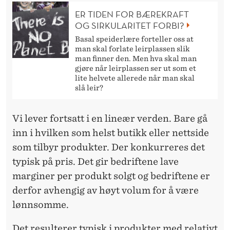
ER TIDEN FOR BÆREKRAFT
OG SIRKULARITET FORBI?
Basal speiderlære forteller oss at
man skal forlate leirplassen slik
man finner den. Men hva skal man
gjøre når leirplassen ser ut som et
lite helvete allerede når man skal
slå leir?
Vi lever fortsatt i en lineær verden. Bare gå
inn i hvilken som helst butikk eller nettside
som tilbyr produkter. Der konkurreres det
typisk på pris. Det gir bedriftene lave
marginer per produkt solgt og bedriftene er
derfor avhengig av høyt volum for å være
lønnsomme.
Det resulterer typisk i produkter med relativt