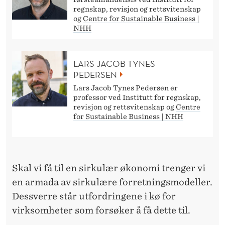
I
regnskap, revisjon og rettsvitenskap
N
og
Centre for Sustainable Business |
NHH
D
R
LARS JACOB TYNES
PEDERSEN
E
Lars Jacob Tynes Pedersen er
professor ved Institutt for regnskap,
revisjon og rettsvitenskap og
Centre
for Sustainable Business | NHH
Skal vi få til en sirkulær økonomi trenger vi
en armada av sirkulære forretningsmodeller.
Dessverre står utfordringene i kø for
virksomheter som forsøker å få dette til.