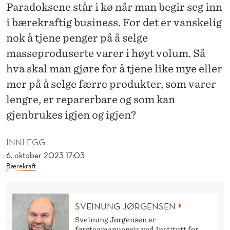
M
Paradoksene står i kø når man begir seg inn
i bærekraftig business. For det er vanskelig
E
nok å tjene penger på å selge
R
masseproduserte varer i høyt volum. Så
P
hva skal man gjøre for å tjene like mye eller
Å
mer på å selge færre produkter, som varer
Å
lengre, er reparerbare og som kan
gjenbrukes igjen og igjen?
S
E
INNLEGG
L
6. oktober 2023 17:03
Bærekraft
G
E
SVEINUNG JØRGENSEN
M
Sveinung Jørgensen er
førsteamanuensis ved Institutt for