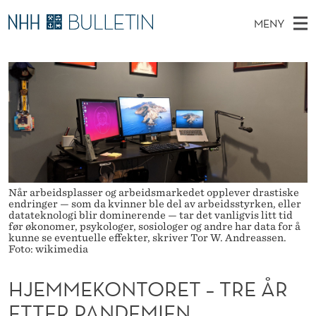
H
MENY
J
H
NO
TIL WWW.NHH.NO
S
E
O
Ø
K
Stipendiater og nye forskerprofiler
V
I
M
N
E
Disputaser
E
M
T
T
D
Ekspertutvalg
S
E
T
M
E
Om Bulletin
D
K
E
E
T
N
O
Når arbeidsplasser og arbeidsmarkedet opplever drastiske
endringer — som da kvinner ble del av arbeidsstyrken, eller
Y
N
datateknologi blir dominerende — tar det vanligvis litt tid
før økonomer, psykologer, sosiologer og andre har data for å
kunne se eventuelle effekter, skriver Tor W. Andreassen.
T
Foto: wikimedia
O
HJEMMEKONTORET – TRE ÅR
R
ETTER PANDEMIEN