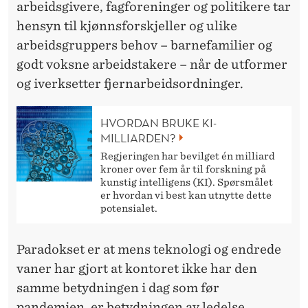
arbeidsgivere, fagforeninger og politikere tar
hensyn til kjønnsforskjeller og ulike
arbeidsgruppers behov – barnefamilier og
godt voksne arbeidstakere – når de utformer
og iverksetter fjernarbeidsordninger.
HVORDAN BRUKE KI-
MILLIARDEN?
Regjeringen har bevilget én milliard
kroner over fem år til forskning på
kunstig intelligens (KI). Spørsmålet
er hvordan vi best kan utnytte dette
potensialet.
Paradokset er at mens teknologi og endrede
vaner har gjort at kontoret ikke har den
samme betydningen i dag som før
pandemien, er betydningen av ledelse