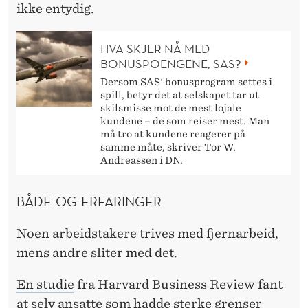
ikke entydig.
HVA SKJER NÅ MED
BONUSPOENGENE, SAS?
Dersom SAS' bonusprogram settes i
spill, betyr det at selskapet tar ut
skilsmisse mot de mest lojale
kundene – de som reiser mest. Man
må tro at kundene reagerer på
samme måte, skriver Tor W.
Andreassen i DN.
BÅDE-OG-ERFARINGER
Noen arbeidstakere trives med fjernarbeid,
mens andre sliter med det.
En studie
fra Harvard Business Review fant
at selv ansatte som hadde sterke grenser