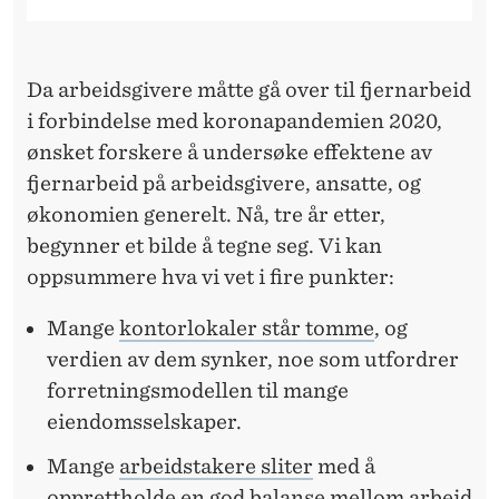
R
P
A
Da arbeidsgivere måtte gå over til fjernarbeid
i forbindelse med koronapandemien 2020,
N
ønsket forskere å undersøke effektene av
D
fjernarbeid på arbeidsgivere, ansatte, og
E
økonomien generelt. Nå, tre år etter,
begynner et bilde å tegne seg. Vi kan
M
oppsummere hva vi vet i fire punkter:
I
Mange
kontorlokaler står tomme
, og
E
verdien av dem synker, noe som utfordrer
N
forretningsmodellen til mange
eiendomsselskaper.
Mange
arbeidstakere sliter
med å
opprettholde en god balanse mellom arbeid