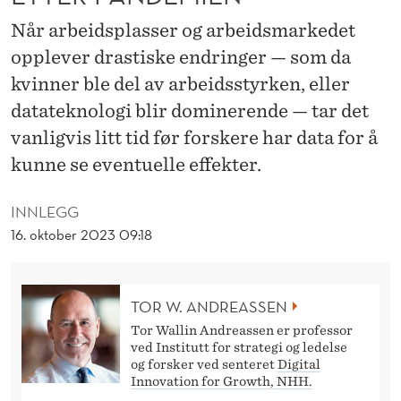
E
Når arbeidsplasser og arbeidsmarkedet
T
opplever drastiske endringer — som da
–
kvinner ble del av arbeidsstyrken, eller
T
datateknologi blir dominerende — tar det
vanligvis litt tid før forskere har data for å
R
kunne se eventuelle effekter.
E
Å
INNLEGG
16. oktober 2023 09:18
R
E
T
TOR W. ANDREASSEN
Tor Wallin Andreassen er professor
T
ved Institutt for strategi og ledelse
og forsker ved senteret
Digital
E
Innovation for Growth, NHH.