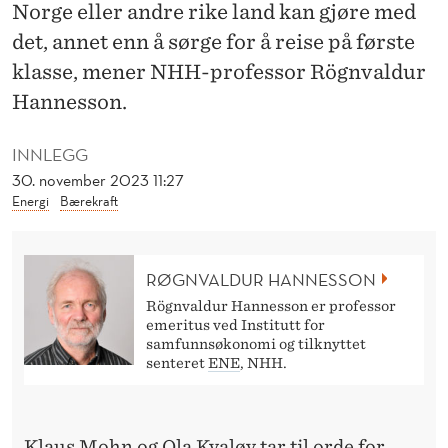
S
Norge eller andre rike land kan gjøre med
det, annet enn å sørge for å reise på første
Æ
klasse, mener NHH-professor Rögnvaldur
R
Hannesson.
D
INNLEGG
E
30. november 2023 11:27
L
Energi
Bærekraft
E
S
RØGNVALDUR HANNESSON
D
Rögnvaldur Hannesson er professor
emeritus ved Institutt for
Å
samfunnsøkonomi og tilknyttet
senteret
ENE
, NHH.
R
L
Klaus Mohn og Ola Kvaløy tar til orde for