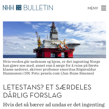
L
MENY
E
H
NO
TIL WWW.NHH.NO
S
T
O
Ø
K
Stipendiater og nye forskerprofiler
V
I
E
N
E
Disputaser
E
S
T
T
D
Ekspertutvalg
S
T
T
M
E
Om Bulletin
D
A
E
E
Hvis verden går nedenom og hjem, er det ingenting Norge
T
N
N
kan gjøre noe med, annet enn å sørge for å reise på første
klasse nedover, skriver professor emeritus Rögnvaldur
Y
Hannesson i DN. Foto: pexels.com (Jan-Rune Smenes)
S
?
LETESTANS? ET SÆRDELES
E
DÅRLIG FORSLAG
T
Hvis det så bærer ad undas er det ingenting