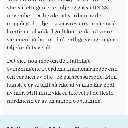
I
stans i letingen etter olje og gass i
DN 28.
G
november
. De hevder at verdien av de
F
uoppdagede olje- og gassressurser på norsk
kontinentalsokkel godt kan tenkes å være
O
sammenlignbar med ukentlige svingninger i
R
Oljefondets verdi.
S
Det sier nok mer om de ufattelige
L
svingningene i verdens finansmarkeder enn
A
om verdien av olje- og gassressursene. Men
kanskje er vi blitt så rike at vi ikke har godt
G
av mer. Mitt inntrykk er likevel at de fleste
nordmenn er av en annen oppfatning.