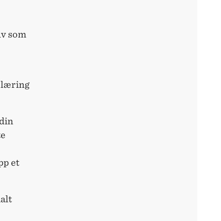
elv som
, læring
din
te
pp et
alt