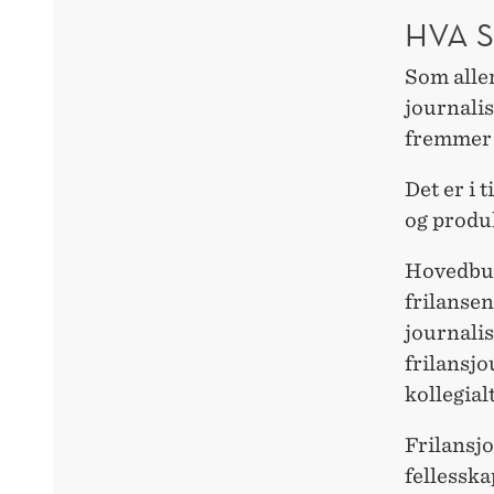
HVA S
Som aller
journalis
fremmer t
Det er i t
og produk
Hovedbud
frilansen
journali
frilansjo
kollegial
Frilansjo
fellesska