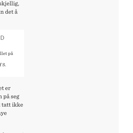
kjellig,
n det å
ED
llet på
 S.
et er
n på seg
tatt ikke
nye