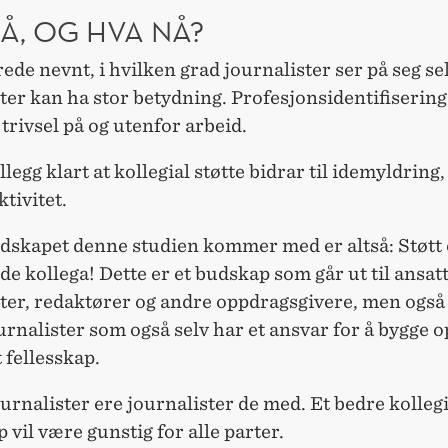
Å, OG HVA NÅ?
ede nevnt, i hvilken grad journalister ser på seg s
ter kan ha stor betydning. Profesjonsidentifisering
rivsel på og utenfor arbeid.
illegg klart at kollegial støtte bidrar til idemyldring
tivitet.
skapet denne studien kommer med er altså: Støtt 
de kollega! Dette er et budskap som går ut til ansat
ster, redaktører og andre oppdragsgivere, men også
urnalister som også selv har et ansvar for å bygge o
t fellesskap.
urnalister ere journalister de med. Et bedre kollegi
p vil være gunstig for alle parter.