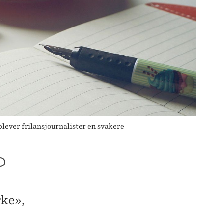
plever frilansjournalister en svakere
D
rke»,