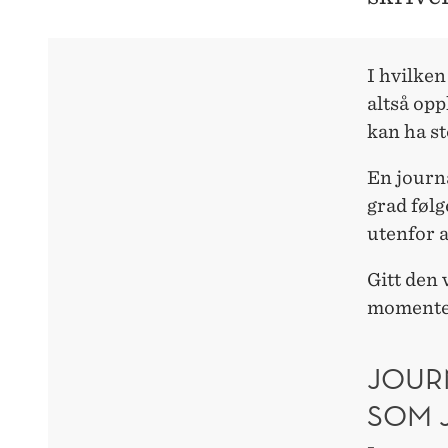
I hvilken
altså opp
kan ha st
En journa
grad følg
utenfor a
Gitt den 
momenten
JOUR
SOM 