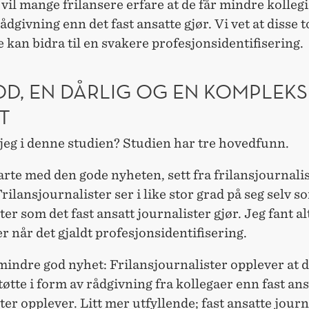
vil mange frilansere erfare at de får mindre kollegia
ådgivning enn det fast ansatte gjør. Vi vet at disse t
 kan bidra til en svakere profesjonsidentifisering.
OD, EN DÅRLIG OG EN KOMPLEKS
T
jeg i denne studien? Studien har tre hovedfunn.
arte med den gode nyheten, sett fra frilansjournalis
Frilansjournalister ser i like stor grad på seg selv s
ter som det fast ansatt journalister gjør. Jeg fant a
er når det gjaldt profesjonsidentifisering.
 mindre god nyhet: Frilansjournalister opplever at d
øtte i form av rådgivning fra kollegaer enn fast ans
ter opplever. Litt mer utfyllende; fast ansatte journ