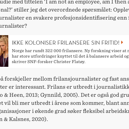
tudie med tittelen ‘I am not an employee, am I then 
nal?’ stiller jeg det overordnede spørsmålet: Opple
urnalister en svakere profesjonsidentifisering enn 
urnalister?
IKKE KOLONISER FRI­LANSERE SIN FRITID!
Norge har rundt 322 000 frilansere. Ny forskning viser at
har store utfordringer knyttet til det å balansere arbeid og 
skriver SNF-forsker Christer Flatøy.
på forskjeller mellom frilansjournalister og fast ans
ter er interessant. Frilans er utbredt i journalistik
& Heen, 2013; Gynnild, 2005). Det er også god grun
et vil bli mer utbredt i årene som kommer, blant ann
nisasjoner i økende grad søker fleksibel arbeidsk
n & Kalsnes, 2020).