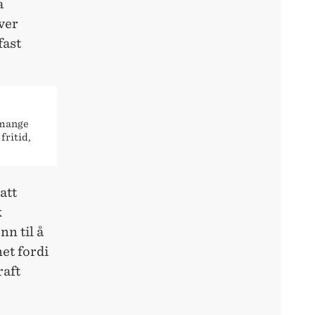
a
ver
fast
 mange
fritid,
att
k
n til å
et fordi
raft