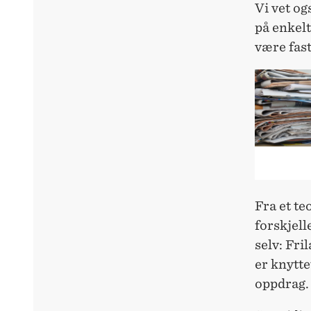
Vi vet og
på enkelt
være fast
Fra et te
forskjell
selv: Fri
er knytte
oppdrag.