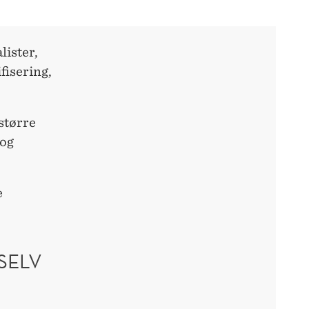
lister,
fisering,
 større
 og
e
SELV