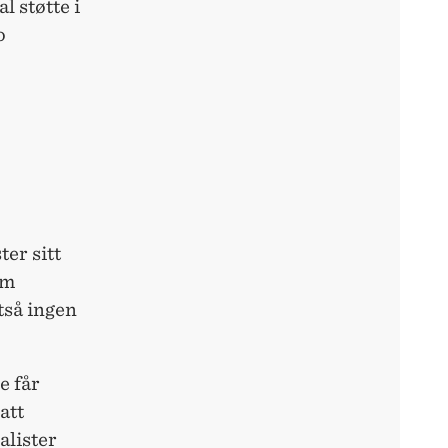
l støtte i
o
ter sitt
om
ltså ingen
e får
att
alister