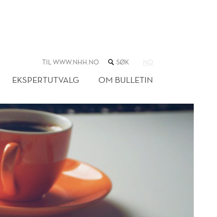
SØK
TIL WWW.NHH.NO
NO
I
NETTSTEDET
EKSPERTUTVALG
OM BULLETIN