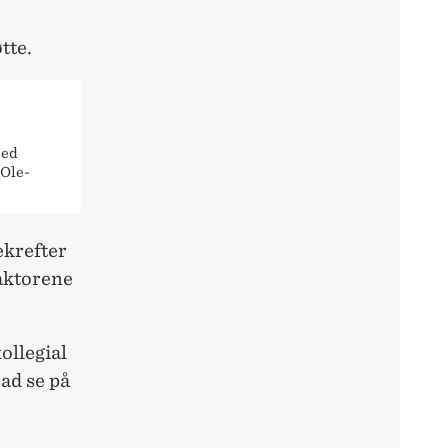
tte.
med
 Ole-
ekrefter
faktorene
ollegial
rad se på