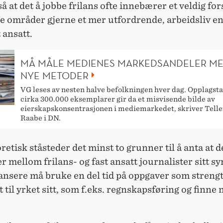
så at det å jobbe frilans ofte innebærer et veldig fors
e områder gjerne et mer utfordrende, arbeidsliv en
 ansatt.
MÅ MÅLE MEDIENES MARKEDSANDELER M
NYE METODER
VG leses av nesten halve befolkningen hver dag. Opplagsta
cirka 300.000 eksemplarer gir da et misvisende bilde av
eierskapskonsentrasjonen i mediemarkedet, skriver Tellef
Raabe i DN.
oretisk ståsteder det minst to grunner til å anta at d
er mellom frilans- og fast ansatt journalister sitt sy
lansere må bruke en del tid på oppgaver som strengt 
t til yrket sitt, som f.eks. regnskapsføring og finne 