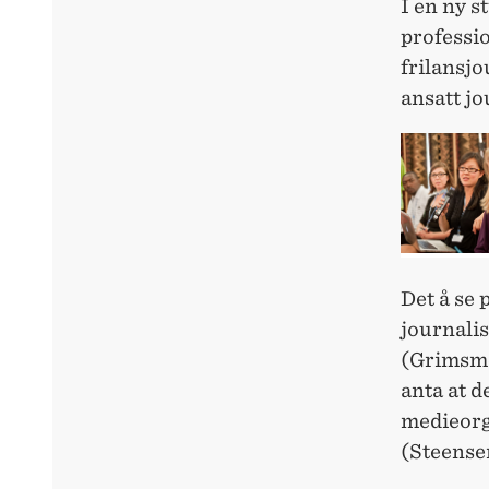
I en ny s
professio
frilansjo
ansatt jo
Det å se 
journalis
(Grimsmo 
anta at d
medieorga
(Steense