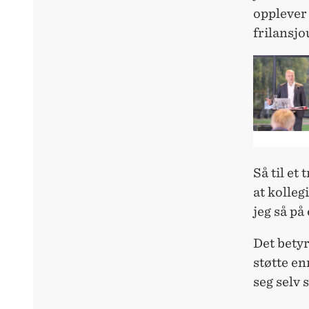
opplever 
frilansjo
Så til et
at kolleg
jeg så på
Det betyr
støtte enn
seg selv 