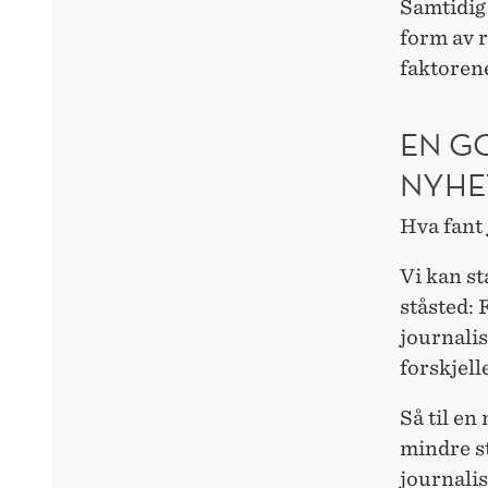
Samtidig 
form av r
faktorene
EN G
NYHE
Hva fant 
Vi kan st
ståsted: 
journalis
forskjell
Så til en
mindre st
journalis