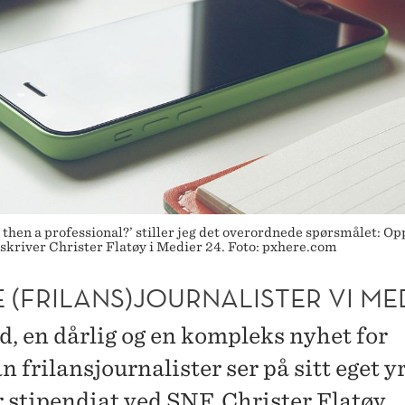
I then a professional?’ stiller jeg det overordnede spørsmålet: Op
, skriver Christer Flatøy i Medier 24. Foto: pxhere.com
E (FRILANS)­JOURNALISTER VI ME
d, en dårlig og en kompleks nyhet for
 frilansjournalister ser på sitt eget y
r stipendiat ved SNF, Christer Flatøy.