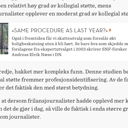
en relativt høy grad av kollegial støtte, mens
urnalister opplever en moderat grad av kollegial stø
«SAME PROCEDURE AS LAST YEAR?»
Også i fremtiden får vi skatteutvalg som foreslår økt
boligbeskatning uten å bli hørt. Se bare hva som skjedde 
forslagene fra ekspertutvalget i 2003 skriver SNF-forsker
Andreas Elvik Næss i DN.
 tredje, hakket mer kompleks funn. Denne studien b
ial støtte fremmer profesjonsidentifisering. Av de 
 er det faktisk den med størst betydning.
 at dersom frilansjournalister hadde opplevd mer k
 det de gjør i dag, så ville de faktisk i enda større g
som journalister.