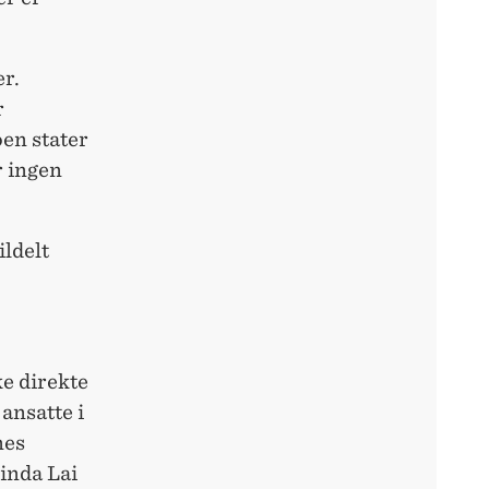
er.
r
oen stater
r ingen
ildelt
ke direkte
 ansatte i
nes
Linda Lai