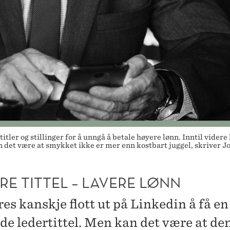
er og stillinger for å unngå å betale høyere lønn. Inntil videre 
n det være at smykket ikke er mer enn kostbart juggel, skriver Jo
E TITTEL – LAVERE LØNN
es kanskje flott ut på Linkedin å få en
de ledertittel. Men kan det være at de