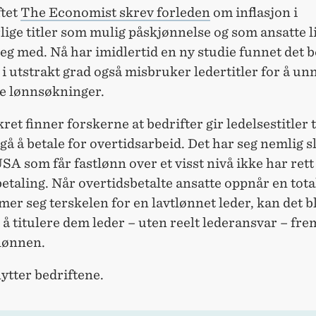
ftet
The Economist skrev forleden
om inflasjon i
ige titler som mulig påskjønnelse og som ansatte l
g med. Nå har imidlertid en ny studie funnet det be
 i utstrakt grad også misbruker ledertitler for å unn
te lønnsøkninger.
et finner forskerne at bedrifter gir ledelsestitler t
gå å betale for overtidsarbeid. Det har seg nemlig sl
USA som får fastlønn over et visst nivå ikke har rett 
etaling. Når overtidsbetalte ansatte oppnår en tot
r seg terskelen for en lavtlønnet leder, kan det bl
 å titulere dem leder – uten reelt lederansvar – fre
llønnen.
ytter bedriftene.