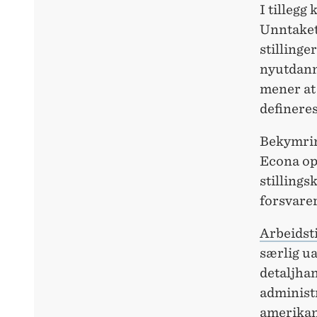
I tillegg
Unntaket 
stillinge
nyutdanne
mener at
defineres
Bekymrin
Econa op
stillings
forsvarer
Arbeidst
særlig ua
detaljhan
administ
amerikans