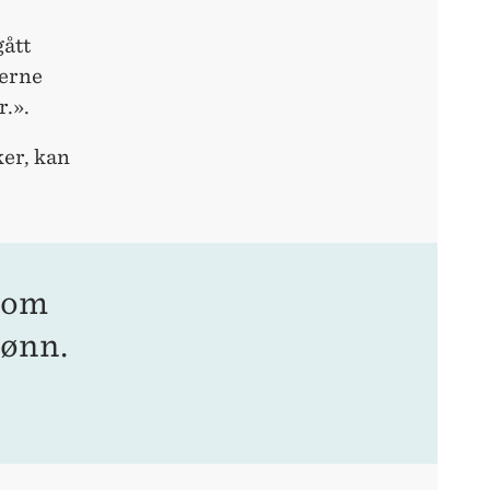
gått
jerne
r.».
er, kan
som
lønn.