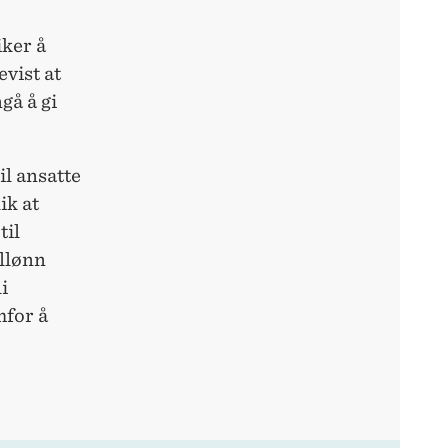
iker å
vist at
gå å gi
il ansatte
ik at
til
allønn
i
mfor å