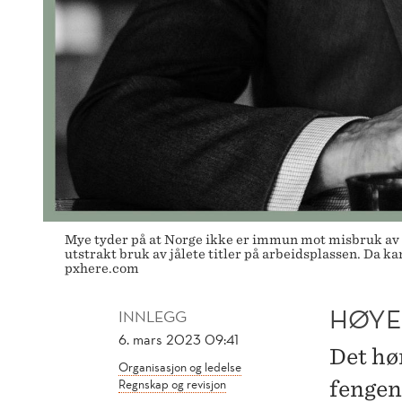
Mye tyder på at Norge ikke er immun mot misbruk av titl
utstrakt bruk av jålete titler på arbeidsplassen. Da ka
pxhere.com
HØYER
INNLEGG
6. mars 2023 09:41
Det hør
Organisasjon og ledelse
Regnskap og revisjon
fengen