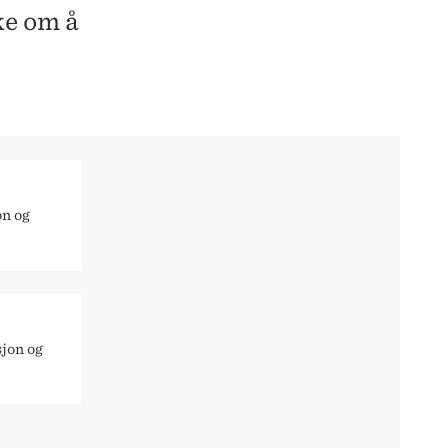
ke om å
on og
sjon og