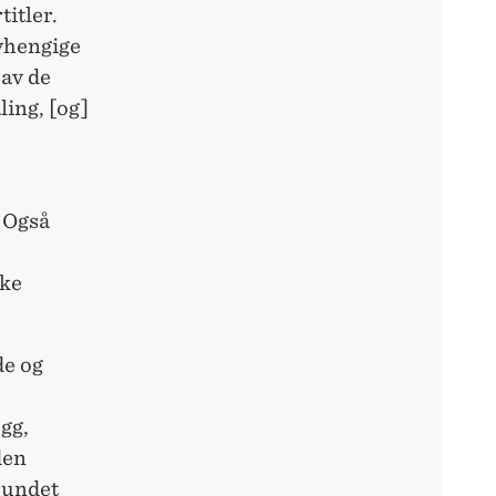
titler.
avhengige
 av de
ling, [og]
 Også
kke
de og
gg,
den
bundet