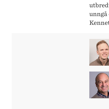
utbred
unngå 
Kennet