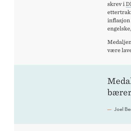
skrev i
D
ettertrak
inflasjon
engelske,
Medaljen
være lav
Medal
bærer
Joel Be