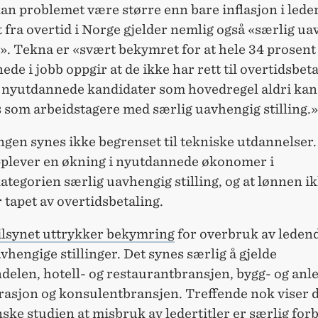
 kan problemet være større enn bare inflasjon i leder
fra overtid i Norge gjelder nemlig også «særlig u
r». Tekna er «svært bekymret for at hele 34 prosent
de i jobb oppgir at de ikke har rett til overtidsbeta
 nyutdannede kandidater som hovedregel aldri kan
 som arbeidstagere med særlig uavhengig stilling.»
gen synes ikke begrenset til tekniske utdannelser.
plever en økning i nyutdannede økonomer i
kategorien særlig uavhengig stilling, og at lønnen i
 tapet av overtidsbetaling.
ilsynet uttrykker bekymring
for overbruk av leden
vhengige stillinger. Det synes særlig å gjelde
delen, hotell- og restaurantbransjen, bygg- og anle
rasjon og konsulentbransjen. Treffende nok viser 
ke studien at misbruk av ledertitler er særlig for