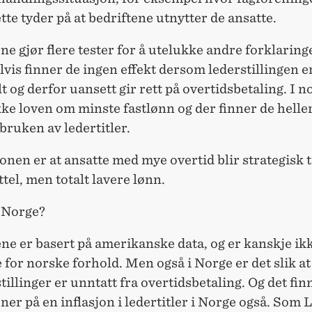
tte tyder på at bedriftene utnytter de ansatte.
ne gjør flere tester for å utelukke andre forklaring
is finner de ingen effekt dersom lederstillingen e
t og derfor uansett gir rett på overtidsbetaling. I n
kke loven om minste fastlønn og der finner de helle
 bruken av ledertitler.
nen er at ansatte med mye overtid blir strategisk t
ttel, men totalt lavere lønn.
 Norge?
ne er basert på amerikanske data, og er kanskje ik
 for norske forhold. Men også i Norge er det slik at
tillinger er unntatt fra overtidsbetaling. Og det fin
ner på en inflasjon i ledertitler i Norge også. Som 