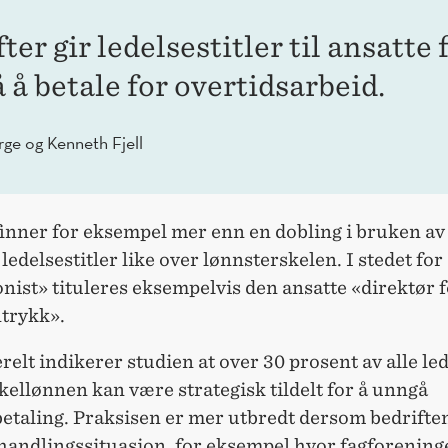
ter gir ledelsestitler til ansatte 
 å betale for overtidsarbeid.
rge og Kenneth Fjell
finner for eksempel mer enn en dobling i bruken av
ledelsestitler like over lønnsterskelen. I stedet for
nist» tituleres eksempelvis den ansatte «direktør 
ntrykk».
elt indikerer studien at over 30 prosent av alle led
kellønnen kan være strategisk tildelt for å unngå
betaling. Praksisen er mer utbredt dersom bedrifte
handlingssituasjon, for eksempel hvor fagforening