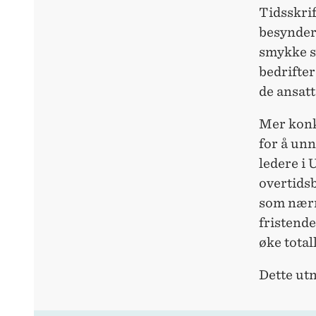
Tidsskri
besynderl
smykke se
bedrifter
de ansat
Mer konkr
for å unn
ledere i 
overtidsb
som nærme
fristende
øke tota
Dette utn