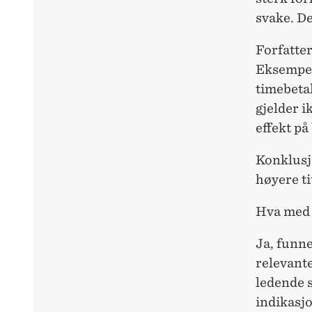
svake. De
Forfatter
Eksempelv
timebetal
gjelder i
effekt på
Konklusjo
høyere ti
Hva med
Ja, funne
relevante
ledende s
indikasjo