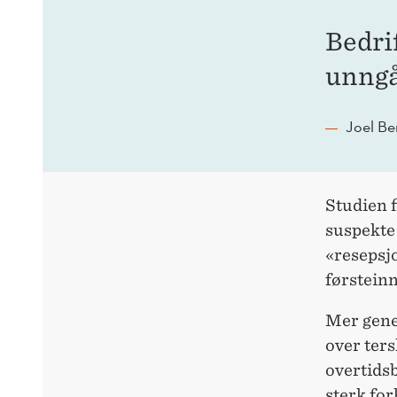
Bedrif
unngå
Joel Be
Studien 
suspekte 
«resepsjo
førstein
Mer gener
over ters
overtids
sterk for