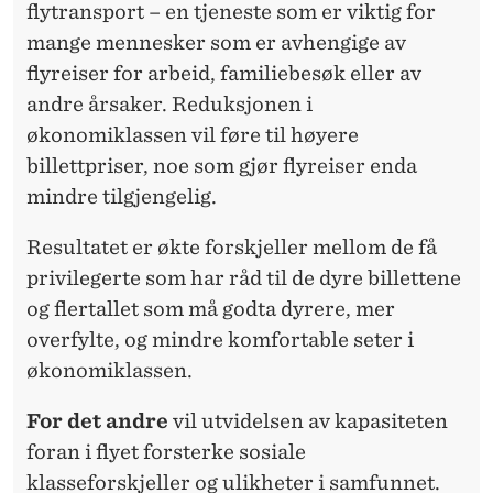
A
flytransport – en tjeneste som er viktig for
T
mange mennesker som er avhengige av
flyreiser for arbeid, familiebesøk eller av
I
andre årsaker. Reduksjonen i
S
økonomiklassen vil føre til høyere
K
billettpriser, noe som gjør flyreiser enda
mindre tilgjengelig.
Resultatet er økte forskjeller mellom de få
privilegerte som har råd til de dyre billettene
og flertallet som må godta dyrere, mer
overfylte, og mindre komfortable seter i
økonomiklassen.
For det andre
vil utvidelsen av kapasiteten
foran i flyet forsterke sosiale
klasseforskjeller og ulikheter i samfunnet.