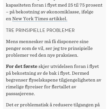
I
kapasiteten foran i flyet med 25 til 75 prosent
K
– på bekostning av økonomiklasse, ifølge
K
en
New York Times artikkel.
E
TRE PRINSIPIELLE PROBLEMER
U
Mens mennesker må få disponere sine
P
penger som de vil, ser jeg tre prinsipielle
R
problemer ved den nye praksisen.
O
For det første
skjer utvidelsen foran i flyet
B
på bekostning av de bak i flyet. Dermed
begrenser flyselskapene tilgjengeligheten av
L
rimelige flyreiser for flertallet av
E
passasjerene.
M
Det er problematisk å redusere tilgangen på