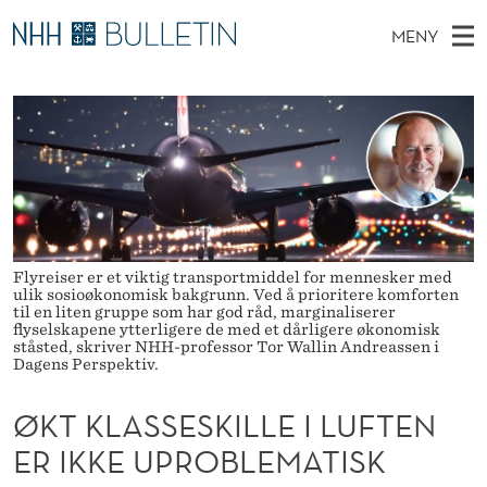
Ø
MENY
K
H
NO
TIL WWW.NHH.NO
S
T
O
Ø
K
Stipendiater og nye forskerprofiler
V
I
K
N
E
Disputaser
E
L
T
T
D
Ekspertutvalg
S
A
T
M
E
Om Bulletin
D
S
E
E
Flyreiser er et viktig transportmiddel for mennesker med
T
N
S
ulik sosioøkonomisk bakgrunn. Ved å prioritere komforten
til en liten gruppe som har god råd, marginaliserer
Y
E
flyselskapene ytterligere de med et dårligere økonomisk
ståsted, skriver NHH-professor Tor Wallin Andreassen i
Dagens Perspektiv.
S
K
ØKT KLASSESKILLE I LUFTEN
I
ER IKKE UPROBLEMATISK