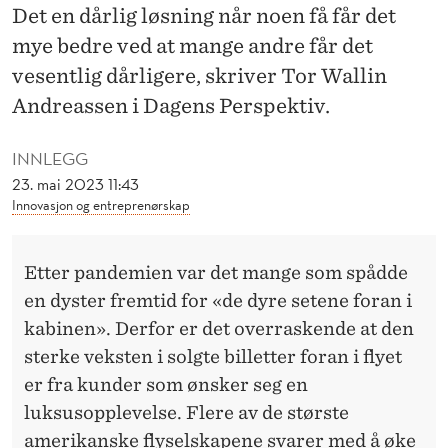
L
Det en dårlig løsning når noen få får det
L
mye bedre ved at mange andre får det
vesentlig dårligere, skriver Tor Wallin
E
Andreassen i Dagens Perspektiv.
I
L
INNLEGG
23. mai 2023 11:43
U
Innovasjon og entreprenørskap
F
T
Etter pandemien var det mange som spådde
en dyster fremtid for «de dyre setene foran i
E
kabinen». Derfor er det overraskende at den
N
sterke veksten i solgte billetter foran i flyet
E
er fra kunder som ønsker seg en
R
luksusopplevelse. Flere av de største
amerikanske flyselskapene svarer med å øke