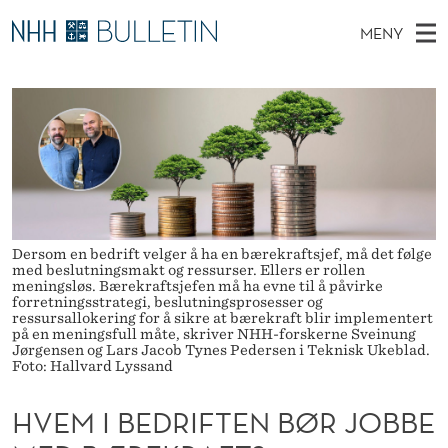
H
MENY
V
H
NO
TIL WWW.NHH.NO
S
E
O
Ø
K
Stipendiater og nye forskerprofiler
V
I
M
N
E
Disputaser
E
I
T
T
D
Ekspertutvalg
S
B
T
M
E
Om Bulletin
D
E
E
E
Dersom en bedrift velger å ha en bærekraftsjef, må det følge
T
N
D
med beslutningsmakt og ressurser. Ellers er rollen
meningsløs. Bærekraftsjefen må ha evne til å påvirke
Y
forretningsstrategi, beslutningsprosesser og
R
ressursallokering for å sikre at bærekraft blir implementert
på en meningsfull måte, skriver NHH-forskerne Sveinung
I
Jørgensen og Lars Jacob Tynes Pedersen i Teknisk Ukeblad.
Foto: Hallvard Lyssand
F
HVEM I BEDRIFTEN BØR JOBBE
T