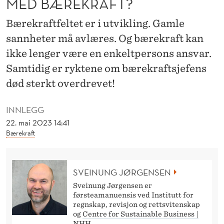
MED BÆREKRAFT?
E
N
Bærekraftfeltet er i utvikling. Gamle
sannheter må avlæres. Og bærekraft kan
B
ikke lenger være en enkeltpersons ansvar.
Ø
Samtidig er ryktene om bærekraftsjefens
R
død sterkt overdrevet!
J
INNLEGG
O
22. mai 2023 14:41
B
Bærekraft
B
E
SVEINUNG JØRGENSEN
Sveinung Jørgensen er
M
førsteamanuensis ved Institutt for
regnskap, revisjon og rettsvitenskap
E
og
Centre for Sustainable Business |
NHH