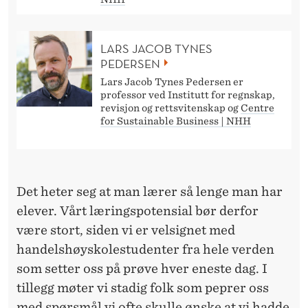
D
B
LARS JACOB TYNES
Æ
PEDERSEN
R
Lars Jacob Tynes Pedersen er
professor ved Institutt for regnskap,
E
revisjon og rettsvitenskap og
Centre
for Sustainable Business | NHH
K
R
A
Det heter seg at man lærer så lenge man har
F
elever. Vårt læringspotensial bør derfor
være stort, siden vi er velsignet med
T
handelshøyskolestudenter fra hele verden
?
som setter oss på prøve hver eneste dag. I
tillegg møter vi stadig folk som peprer oss
med spørsmål vi ofte skulle ønske at vi hadde