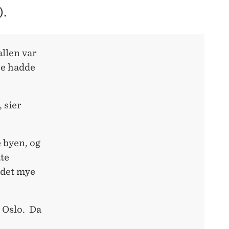
).
allen var
De hadde
 sier
 byen, og
ate
 det mye
 Oslo. Da