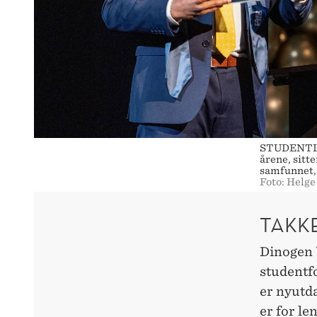
STUDENTLED
årene, sitte
samfunnet, 
Foto: Helge
TAKK
Dinogen 
studentfo
er nyutda
er for le