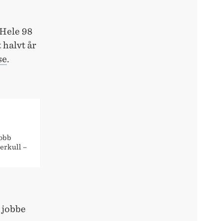
 Hele 98
 halvt år
se
.
jobb
erkull –
 jobbe