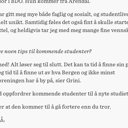
sor i BDO. Hun kommer fra Arendal.
 gitt meg mye både faglig og sosialt, og studentlive
helt unikt. Samtidig føles det også fint å skulle start
ttel, og heldigvis tar jeg med meg mange fine venns
re noen tips til kommende studenter?
ed! Alt løser seg til slutt. Det kan ta tid å finne sin 
g tid til å finne ut av hva Bergen og ikke minst
reningen har å by på, sier Grini.
 oppfordrer kommende studenter til å nyte studiet
er at den kommer til å gå fortere enn du tror.
Å: