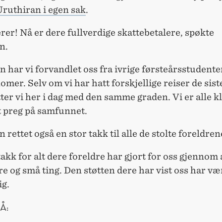
ruthiran i egen sak
.
rer! Nå er dere fullverdige skattebetalere, spøkte
n.
har vi forvandlet oss fra ivrige førsteårsstudenter 
omer. Selv om vi har hatt forskjellige reiser de sis
tter vi her i dag med den samme graden. Vi er alle kla
t preg på samfunnet.
 rettet også en stor takk til alle de stolte foreldrene
akk for alt dere foreldre har gjort for oss gjennom a
ore og små ting. Den støtten dere har vist oss har væ
ig.
Å: