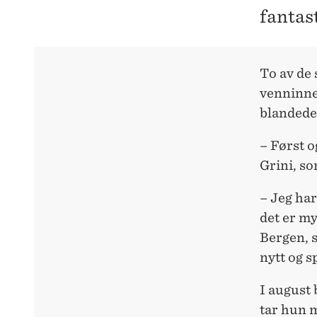
fantast
To av de 
venninne
blandede
– Først o
Grini, s
– Jeg har
det er my
Bergen, 
nytt og s
I august
tar hun m