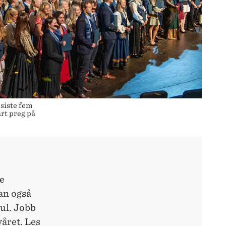
siste fem
årt preg på
e
han også
jul. Jobb
yåret.
Les