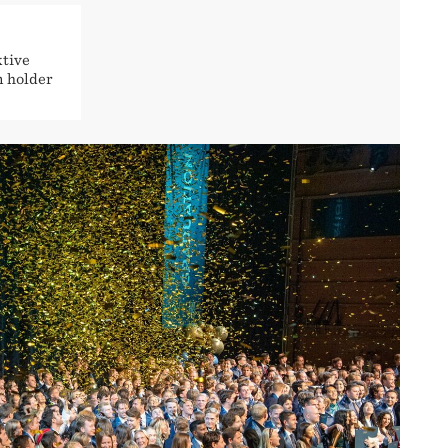
ktive
m holder