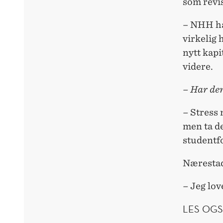
som revi
– NHH har
virkelig 
nytt kapi
videre.
– Har de
–
Stress n
men ta de
studentfo
Nærestad
–
Jeg lov
LES OGS