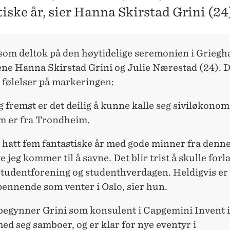
iske år, sier Hanna Skirstad Grini (24
som deltok på den høytidelige seremonien i Griegh
ne Hanna Skirstad Grini og Julie Nærestad (24). 
 følelser på markeringen:
g fremst er det deilig å kunne kalle seg siviløkonom,
om er fra Trondheim.
 hatt fem fantastiske år med gode minner fra denne
e jeg kommer til å savne. Det blir trist å skulle forl
studentforening og studenthverdagen. Heldigvis er
pennende som venter i Oslo, sier hun.
 begynner Grini som konsulent i Capgemini Invent i
ed seg samboer, og er klar for nye eventyr i