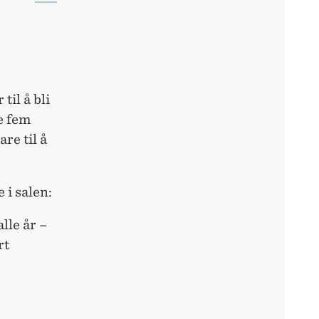
til å bli
te fem
re til å
 i salen:
lle år –
rt