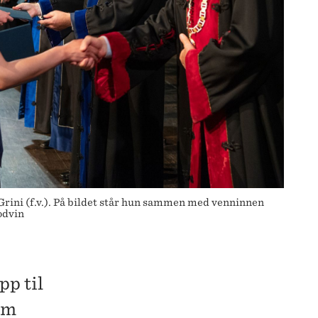
ini (f.v.). På bildet står hun sammen med venninnen
odvin
pp til
em