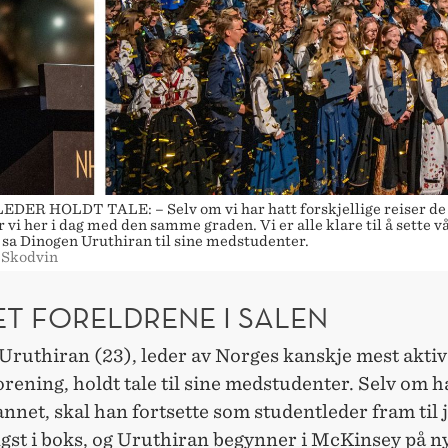
ER HOLDT TALE: – Selv om vi har hatt forskjellige reiser de 
r vi her i dag med den samme graden. Vi er alle klare til å sette v
sa Dinogen Uruthiran til sine medstudenter.
 Skodvin
ET FORELDRENE I SALEN
Uruthiran (23), leder av Norges kanskje mest aktiv
rening, holdt tale til sine medstudenter. Selv om 
nnet, skal han fortsette som studentleder fram til 
ngst i boks, og Uruthiran begynner i McKinsey på n