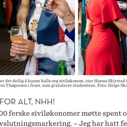
 deilig å kunne kalle seg siviløkonom, sier Hanna Skirstad Gr
n Thøgersen i front, som gratulerer studentene. Foto: Helge Sk
FOR ALT, NHH!
00 ferske siviløkonomer møtte spent o
avslutningsmarkering. – Jeg har hatt f