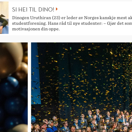
SI HEI TIL DINO!
Dinogen Uruthiran (23) er leder av Norges kanskje mest a
studentforening. Hans råd til nye studenter: – Gjør det so
motivasjonen din oppe.