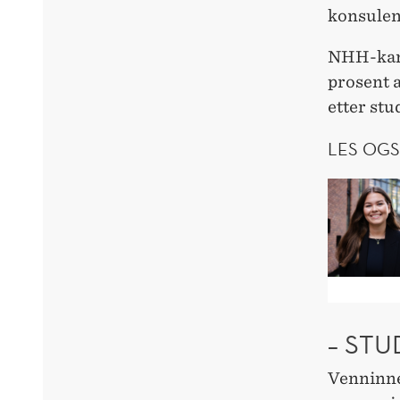
konsulen
NHH-kand
prosent a
etter stu
LES OGS
– STU
Venninnen