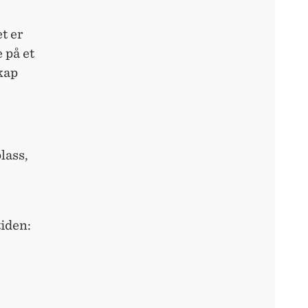
t er
e på et
kap
plass,
iden: