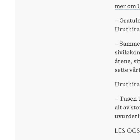
mer om U
–
Gratule
Uruthira
–
Sammen 
siviløkon
årene, si
sette vår
Uruthiran
–
Tusen t
alt av st
uvurderl
LES OGS