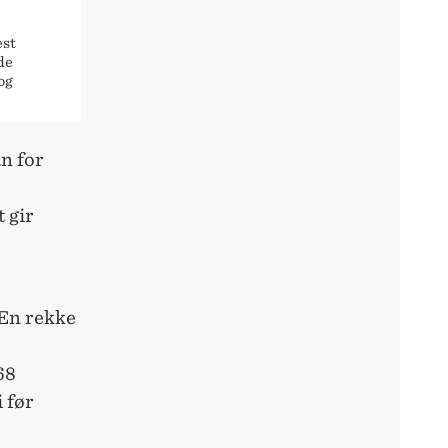
est
de
og
n for
 gir
 En rekke
68
 før