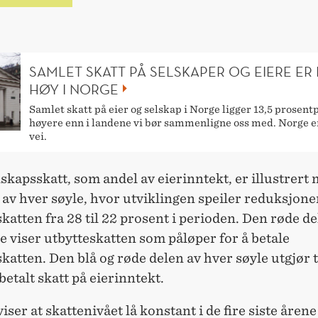
SAMLET SKATT PÅ SELSKAPER OG EIERE ER
HØY I NORGE
Samlet skatt på eier og selskap i Norge ligger 13,5 prosen
høyere enn i landene vi bør sammenligne oss med. Norge er
vei.
lskapsskatt, som andel av eierinntekt, er illustrert
 av hver søyle, hvor utviklingen speiler reduksjone
katten fra 28 til 22 prosent i perioden. Den røde de
e viser utbytteskatten som påløper for å betale
atten. Den blå og røde delen av hver søyle utgjør t
talt skatt på eierinntekt.
iser at skattenivået lå konstant i de fire siste åren