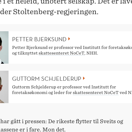
i et heleid, unotert selskap. Det er lav
der Stoltenberg-regjeringen.
PETTER BJERKSUND
Petter Bjerksund er professor ved Institutt for foretaksø
og tilknyttet
skattesenteret NoCeT
, NHH.
GUTTORM SCHJELDERUP
Guttorm Schjelderup er professor ved Institutt for
foretaksøkonomi og leder for
skattesenteret NoCeT
ved N
ar gått i pressen: De rikeste flytter til Sveits og
assene er i fare. Mon det.