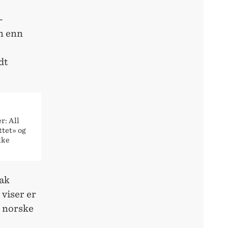
-
en enn
dt
r: All
ttet» og
kke
sak
viser er
i norske