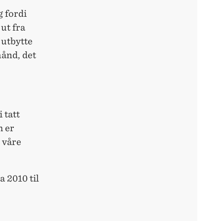
g fordi
ut fra
 utbytte
hånd, det
 tatt
m er
 våre
a 2010 til