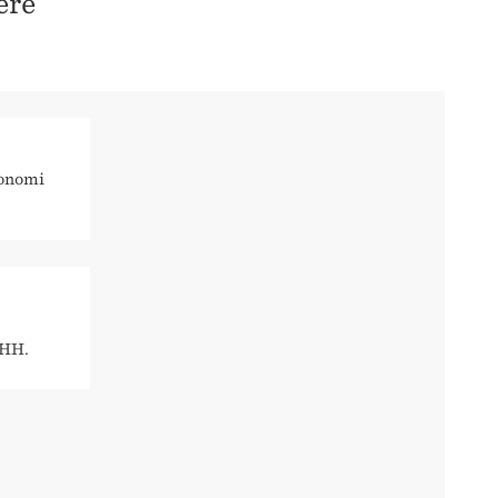
ere
konomi
HH.