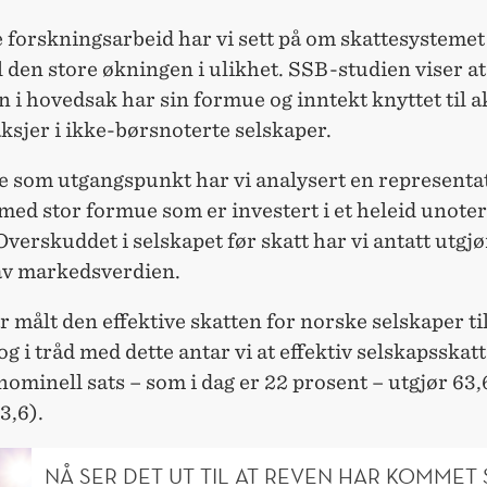
e forskningsarbeid har vi sett på om skattesystemet
il den store økningen i ulikhet. SSB-studien viser a
 i hovedsak har sin formue og inntekt knyttet til a
aksjer i ikke-børsnoterte selskaper.
e som utgangspunkt har vi analysert en representa
med stor formue som er investert i et heleid unoter
Overskuddet i selskapet før skatt har vi antatt utgjø
av markedsverdien.
målt den effektive skatten for norske selskaper til
og i tråd med dette antar vi at effektiv selskapsskat
nominell sats – som i dag er 22 prosent – utgjør 63
3,6).
NÅ SER DET UT TIL AT REVEN HAR KOMMET