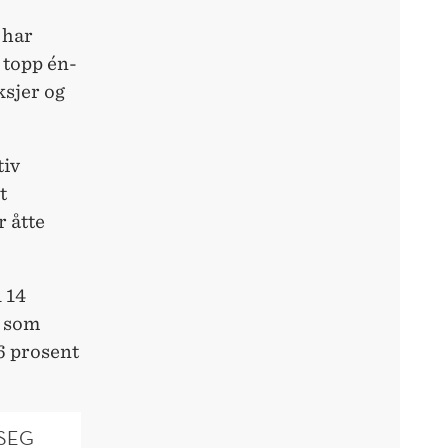
 har
t topp én-
ksjer og
tiv
t
r åtte
 14
t som
,6 prosent
 SEG