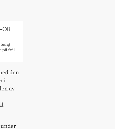
 FOR
tpoeng
 på feil
 med den
n i
len av
il
e under