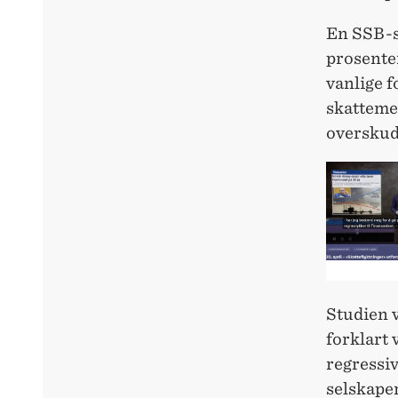
En SSB-st
prosenten
vanlige f
skattemel
overskudd
Studien v
forklart 
regressiv
selskaper