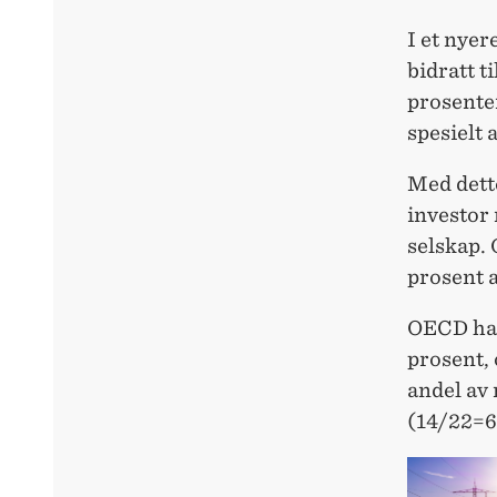
I et nyer
bidratt t
prosenten
spesielt 
Med dett
investor 
selskap. 
prosent 
OECD har 
prosent, 
andel av 
(14/22=6