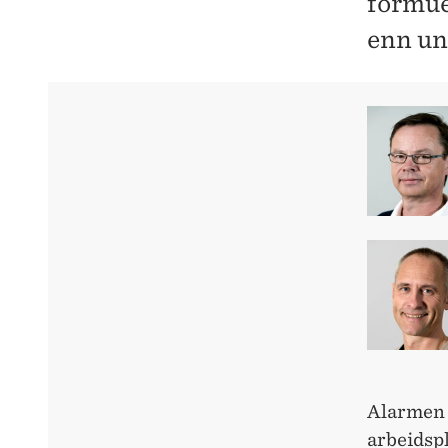
formue 
enn un
Alarmen h
arbeidspl