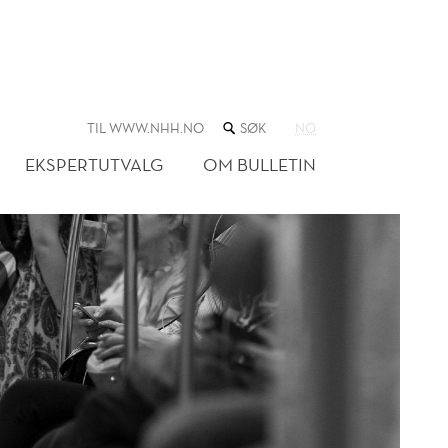
SØK
TIL WWW.NHH.NO
NO
I
NETTSTEDET
EKSPERTUTVALG
OM BULLETIN