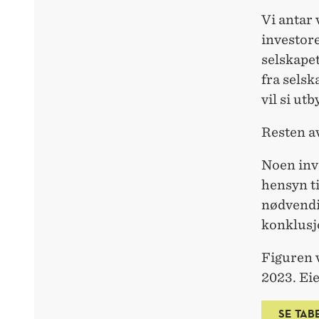
Vi antar 
investore
selskapet
fra selsk
vil si ut
Resten av
Noen inve
hensyn ti
nødvendig
konklusj
Figuren v
2023. Eie
SE TAB