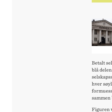
Betalt se
blå delen
selskapss
hver søyl
formuessk
sammen be
Figuren v