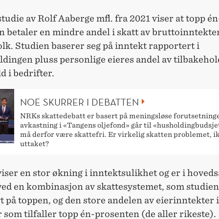
udie av Rolf Aaberge mfl. fra 2021 viser at topp én
 betaler en mindre andel i skatt av bruttoinntekt
olk. Studien baserer seg på inntekt rapportert i
dingen pluss personlige eieres andel av tilbakehol
 i bedrifter.
NOE SKURRER I DEBATTEN
NRKs skattedebatt er basert på meningsløse forutsetninge
avkastning i «Tangens oljefond» går til «husholdingbudsje
må derfor være skattefri. Er virkelig skatten problemet, i
uttaket?
iser en stor økning i inntektsulikhet og er i hoved
ved en kombinasjon av skattesystemet, som studien 
t på toppen, og den store andelen av eierinntekter 
 som tilfaller topp én-prosenten (de aller rikeste).