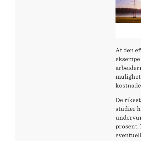
At den ef
eksempel 
arbeidern
mulighet
kostnade
De rikest
studier h
undervur
prosent. 
eventuell