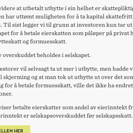
videre at utbetalt utbytte i sin helhet er skatteplikti
n har uttømt muligheten for å ta kapital skattefritt 
. Til sist legger vi til grunn at investoren kun tar ut
apet for å betale eierskatten som påløper på privat 
bytteskatt og formuesskatt.
 overskuddet beholdes i selskapet.
storer vil selvsagt ta ut mer i utbytte, men hadde vi
l skjerming og at man tok ut utbytte ut over det so
 for å betale formuesskatt, ville det ikke ha endret
oner.
iser betalte eierskatter som andel av eierinntekt fr
rinntekt er selskapsoverskuddet før selskapsskatt.
ELLEN HER