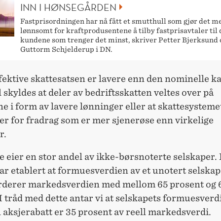
INN I HØNSEGÅRDEN
Fastprisordningen har nå fått et smutthull som gjør det m
lønnsomt for kraftprodusentene å tilby fastprisavtaler til 
kundene som trenger det minst, skriver Petter Bjerksund 
Guttorm Schjelderup i DN.
fektive skattesatsen er lavere enn den nominelle ka
skyldes at deler av bedriftsskatten veltes over på
e i form av lavere lønninger eller at skattesystemet
er for fradrag som er mer sjenerøse enn virkelige
r.
e eier en stor andel av ikke-børsnoterte selskaper.
ar etablert at formuesverdien av et unotert selskap
derer markedsverdien med mellom 65 prosent og 
I tråd med dette antar vi at selskapets formuesverdi
 aksjerabatt er 35 prosent av reell markedsverdi.