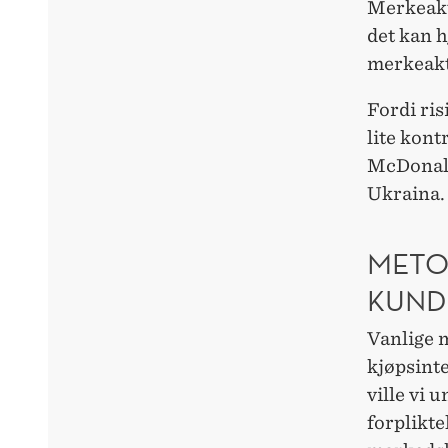
Merkeakt
det kan 
merkeakti
Fordi ris
lite kont
McDonald’
Ukraina.
METO
KUND
Vanlige 
kjøpsinte
ville vi 
forplikt