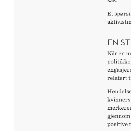
sak.
Et spørsm
aktivistm
EN ST
Når en m
politikk
engasjere
relatert 
Hendelse
kvinners 
merkerea
gjennom 
positive 