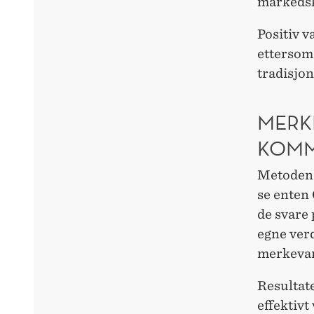
markeds
Positiv v
ettersom
tradisjo
MERK
KOMM
Metoden i
se enten
de svare
egne verd
merkevar
Resultate
effektiv