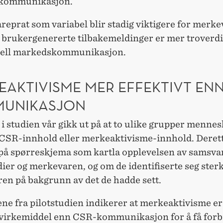
kommunikasjon.
areprat som variabel blir stadig viktigere for merk
 brukergenererte tilbakemeldinger er mer troverd
nell markedskommunikasjon.
EAKTIVISME MER EFFEKTIVT ENN
UNIKASJON
 studien vår gikk ut på at to ulike grupper mennes
 CSR-innhold eller merkeaktivisme-innhold. Derett
 på spørreskjema som kartla opplevelsen av samsv
ier og merkevaren, og om de identifiserte seg ste
en på bakgrunn av det de hadde sett.
ne fra pilotstudien indikerer at merkeaktivisme er
t virkemiddel enn CSR-kommunikasjon for å få for