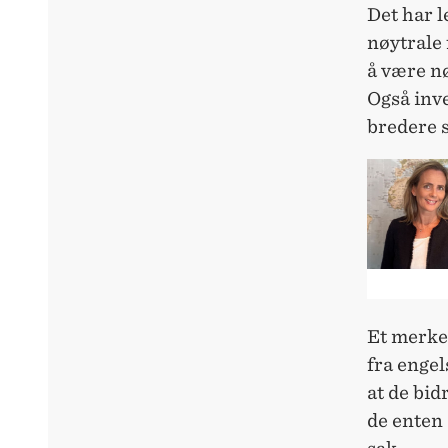
Det har 
nøytrale 
å være nø
Også inve
bredere 
Et merke
fra engel
at de bidr
de enten 