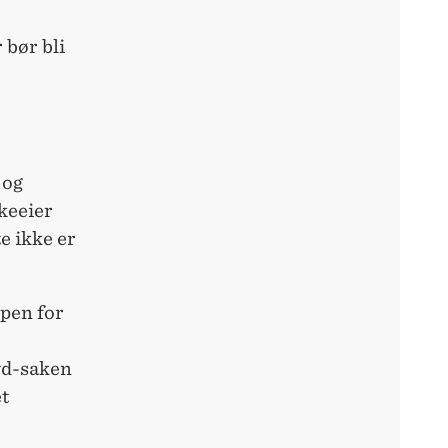
 bør bli
 og
keeier
te ikke er
pen for
yd-saken
t