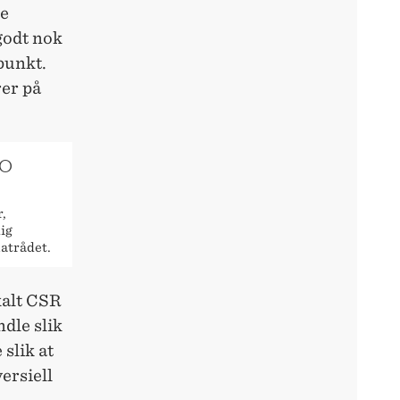
re
«godt nok
punkt.
rer på
TO
r,
ig
atrådet.
kalt CSR
ndle slik
 slik at
versiell