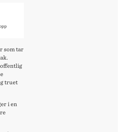
 opp
r som tar
tak.
offentlig
ke
g truet
er i en
ore