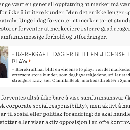
lenge vært en generell oppfatning at merker må væ
for ikke å irritere kunder. Men det er ikke lenger 
ytral». Unge i dag forventer at merker tar et stand
storer forventer at merkeeiere i større grad reage
samfunnsmessige forhold og utfordringer.
– BÆREKRAFT I DAG ER BLITT EN «LICENSE 
PLAY»
– Bærekraft har blitt en «license to play» i en del markede
ettersom store kunder, som dagligvarekjedene, stiller stad
strengere krav, sier Camilla Beck, markedsdirektør i Sjøm
 forventes altså ikke bare å vise samfunnsansvar (
sk corporate social responsibility), men aktivt å ha
ar til sosial eller politisk forandring; de skal handle
støtter eller viser aktiv opposisjon i en ofte kontro