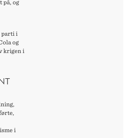
 på, og
parti i
 Cola og
 krigen i
NT
dning,
førte,
isme i