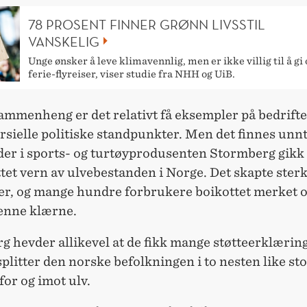
78 PROSENT FINNER GRØNN LIVSSTIL
VANSKELIG
Unge ønsker å leve klimavennlig, men er ikke villig til å gi
ferie-flyreiser, viser studie fra NHH og UiB.
ammenheng er det relativt få eksempler på bedrifte
sielle politiske standpunkter. Men det finnes unn
der i sports- og turtøyprodusenten Stormberg gikk 
ttet vern av ulvebestanden i Norge. Det skapte ster
er, og mange hundre forbrukere boikottet merket o
enne klærne.
 hevder allikevel at de fikk mange støtteerklæring
plitter den norske befolkningen i to nesten like st
for og imot ulv.