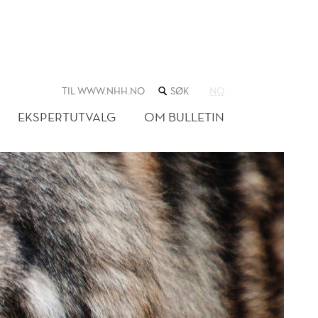
SØK
TIL WWW.NHH.NO
NO
I
NETTSTEDET
EKSPERTUTVALG
OM BULLETIN