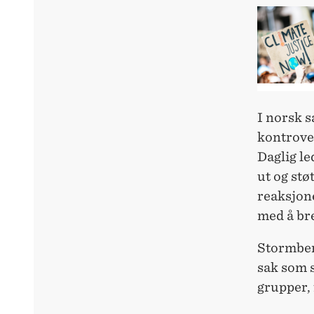
I norsk s
kontrover
Daglig le
ut og stø
reaksjon
med å br
Stormberg
sak som s
grupper, 