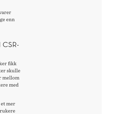
evarer
ige enn
 CSR-
ker fikk
er skulle
ar mellom
rkere med
 et mer
brukere