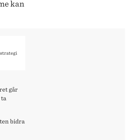
sme kan
 strategi
ret går
 ta
ten bidra