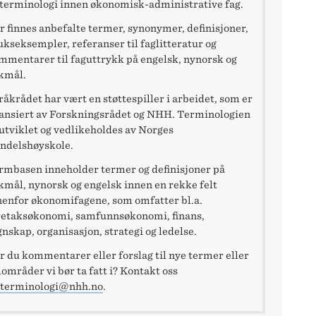
l terminologi innen økonomisk-administrative fag.
r finnes anbefalte termer, synonymer, definisjoner,
ukseksempler, referanser til faglitteratur og
mmentarer til faguttrykk på engelsk, nynorsk og
kmål.
råkrådet har vært en støttespiller i arbeidet, som er
nansiert av Forskningsrådet og NHH. Terminologien
 utviklet og vedlikeholdes av Norges
ndelshøyskole.
rmbasen inneholder termer og definisjoner på
kmål, nynorsk og engelsk innen en rekke felt
nenfor økonomifagene, som omfatter bl.a.
retaksøkonomi, samfunnsøkonomi, finans,
gnskap, organisasjon, strategi og ledelse.
r du kommentarer eller forslag til nye termer eller
lområder vi bør ta fatt i? Kontakt oss
terminologi@nhh.no
.