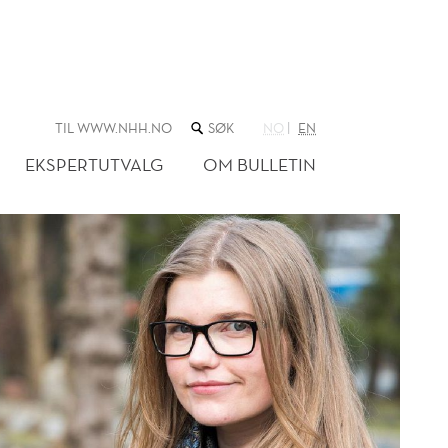
SØK
TIL WWW.NHH.NO
NO
EN
I
NETTSTEDET
EKSPERTUTVALG
OM BULLETIN