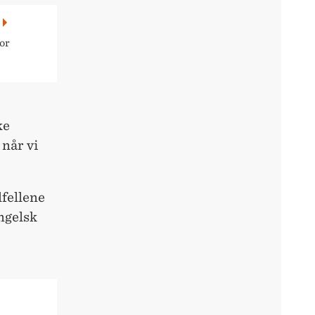
for
ke
når vi
lfellene
engelsk