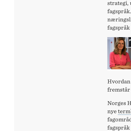
strategi,
fagspråk.
næringsli
fagspråk 
Hvordan k
fremstår
Norges 
nye
term
fagområd
fagspråk 