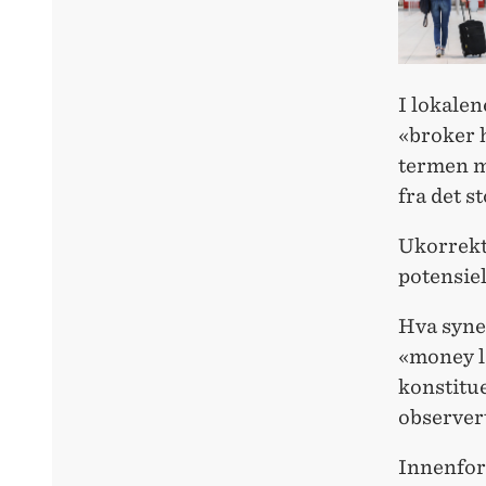
I lokalen
«broker h
termen me
fra det s
Ukorrekt 
potensiel
Hva syne
«money la
konstitue
observert
Innenfor