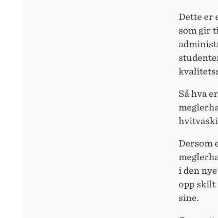
Dette er 
som gir t
administr
studenter
kvalitets
Så hva er
meglerhal
hvitvask
Dersom e
meglerhal
i den ny
opp skilt
sine.