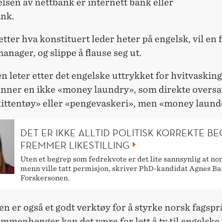
lsen av nettbank er internett bank eller
ank.
etter hva konstituert leder heter på engelsk, vil en 
anager, og slippe å flause seg ut.
 leter etter det engelske uttrykket for hvitvasking
inner en ikke «money laundry», som direkte oversa
ittentøy» eller «pengevaskeri», men «money laund
DET ER IKKE ALLTID POLITISK KORREKTE B
FREMMER LIKESTILLING
Uten et begrep som fedrekvote er det lite sannsynlig at no
menn ville tatt permisjon, skriver PhD-kandidat Agnes Ba
Forskersonen.
 er også et godt verktøy for å styrke norsk fagsprå
mmenhenger kan det være for lett å ty til engelske