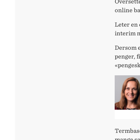
Oversette
online b
Leter en 
interim m
Dersom en
penger, f
«pengesk
Termbasen
mange sa