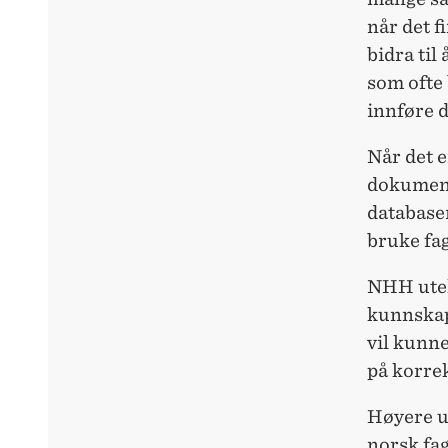
når det f
bidra til
som ofte 
innføre d
Når det e
dokument
databasen
bruke fag
NHH utek
kunnskap 
vil kunn
på korrek
Høyere ut
norsk fa