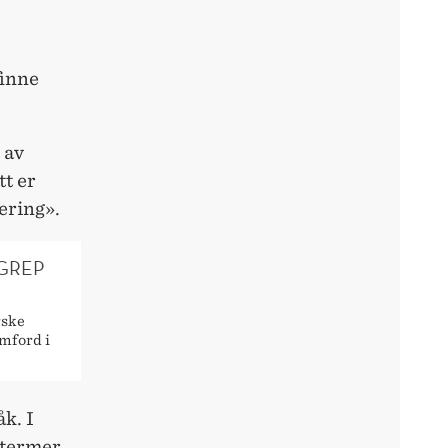
finne
 av
tt er
ering».
EGREP
rske
mford i
k. I
 termer