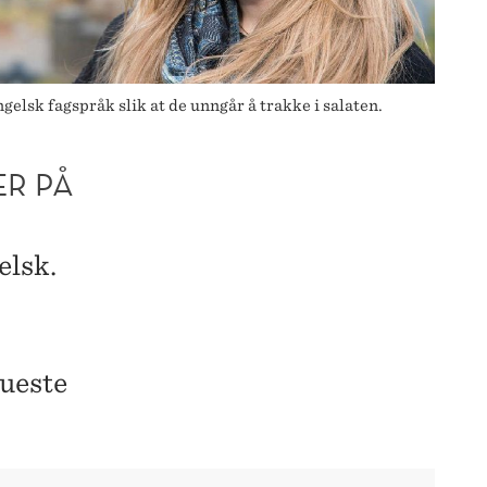
sk fagspråk slik at de unngår å trakke i salaten.
ER PÅ
elsk.
aueste