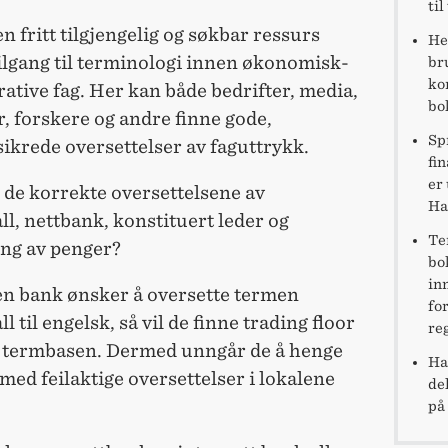
ti
en fritt tilgjengelig og søkbar ressurs
He
ilgang til terminologi innen økonomisk-
br
ko
ative fag. Her kan både bedrifter, media,
bo
, forskere og andre finne gode,
Sp
sikrede oversettelser av faguttrykk.
fi
er
 de korrekte oversettelsene av
Ha
l, nettbank, konstituert leder og
Te
ing av penger?
bo
in
n bank ønsker å oversette termen
fo
l til engelsk, så vil de finne trading floor
re
e termbasen. Dermed unngår de å henge
Ha
 med feilaktige oversettelser i lokalene
de
på