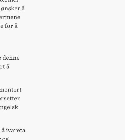
m ønsker å
 termene
e for å
e denne
rt å
umentert
ersetter
engelsk
 å ivareta
 og