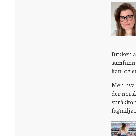
Bruken a
samfunns
kan, og e
Men hva m
der norsk
språkkomp
fagmiljø