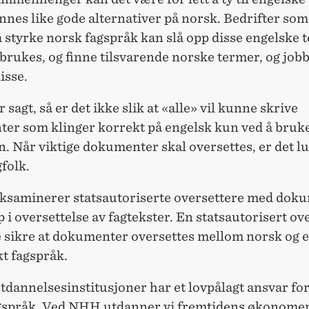
innes like gode alternativer på norsk. Bedrifter so
 å styrke norsk fagspråk kan slå opp disse engelske
brukes, og finne tilsvarende norske termer, og jobb
isse.
r sagt, så er det ikke slik at «alle» vil kunne skrive
er som klinger korrekt på engelsk kun ved å bruk
. Når viktige dokumenter skal oversettes, er det lu
folk.
saminerer statsautoriserte oversettere med dok
i oversettelse av fagtekster. En statsautorisert ov
e sikre at dokumenter oversettes mellom norsk og 
t fagspråk.
dannelsesinstitusjoner har et lovpålagt ansvar for
gspråk. Ved NHH utdanner vi fremtidens økonomer