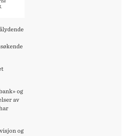
rne
.
 pålydende
besøkende
et
tbank» og
elser av
 har
visjon og