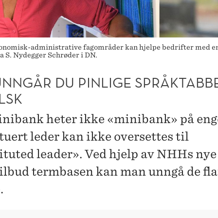
omisk-administrative fagområder kan hjelpe bedrifter med engel
a S. Nydegger Schrøder i DN.
UNNGÅR DU PINLIGE SPRÅKTABB
LSK
inibank heter ikke «minibank» på eng
uert leder kan ikke oversettes til
ituted leader». Ved hjelp av NHHs nye
tilbud termbasen kan man unngå de fl
.