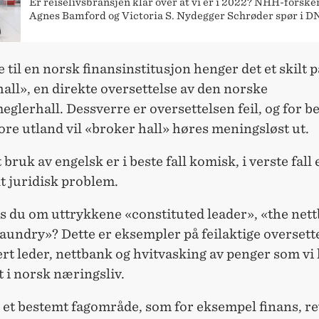
Er reiselivsbransjen klar over at vi er i 2022? NHH-forske
Agnes Bamford og Victoria S. Nydegger Schrøder spør i DN
e til en norsk finansinstitusjon henger det et skilt
all», en direkte oversettelse av den norske
glerhall. Dessverre er oversettelsen feil, og for 
tore utland vil «broker hall» høres meningsløst ut.
bruk av engelsk er i beste fall komisk, i verste fall 
t juridisk problem.
s du om uttrykkene «constituted leader», «the net
undry»? Dette er eksempler på feilaktige oversett
rt leder, nettbank og hvitvasking av penger som vi
 i norsk næringsliv.
 et bestemt fagområde, som for eksempel finans, re