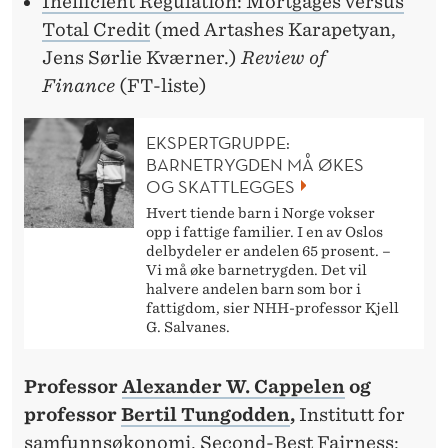
Inefficient Regulation: Mortgages versus
Total Credit
(med Artashes Karapetyan,
Jens Sørlie Kværner.)
Review of
Finance
(FT-liste)
EKSPERTGRUPPE:
BARNETRYGDEN MÅ ØKES
OG SKATTLEGGES
Hvert tiende barn i Norge vokser
opp i fattige familier. I en av Oslos
delbydeler er andelen 65 prosent. –
Vi må øke barnetrygden. Det vil
halvere andelen barn som bor i
fattigdom, sier NHH-professor Kjell
G. Salvanes.
Professor
Alexander W. Cappelen
og
professor
Bertil Tungodden
,
Institutt for
samfunnsøkonomi.
Second-Best Fairness: