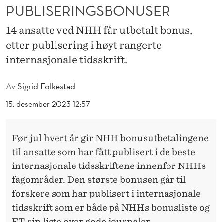
S
PUBLISERINGSBONUSER
K
14 ansatte ved NHH får utbetalt bonus,
E
etter publisering i høyt rangerte
R
internasjonale tidsskrift.
N
Av
Sigrid Folkestad
E
15. desember 2023 12:57
F
Å
Før jul hvert år gir NHH bonusutbetalingene
R
til ansatte som har fått publisert i de beste
internasjonale tidsskriftene innenfor NHHs
U
fagområder. Den største bonusen går til
T
forskere som har publisert i internasjonale
B
tidsskrift som er både på NHHs bonusliste og
FT sin liste over gode journaler.