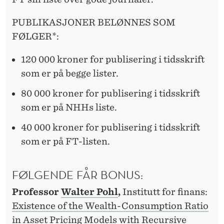
E
T
PUBLIKASJONER BELØNNES SOM
FØLGER*:
A
L
120 000 kroner for publisering i tidsskrift
som er på begge lister.
T
P
80 000 kroner for publisering i tidsskrift
som er på NHHs liste.
U
40 000 kroner for publisering i tidsskrift
B
som er på FT-listen.
L
I
FØLGENDE FÅR BONUS:
S
Professor
Walter Pohl
,
Institutt for finans:
E
Existence of the Wealth-Consumption Ratio
in Asset Pricing Models with Recursive