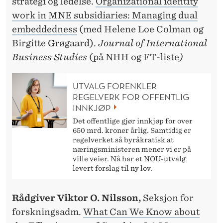
strategi og ledelse.
Organizational identity
work in MNE subsidiaries: Managing dual
embeddedness
(med Helene Loe Colman og
Birgitte Grøgaard).
Journal of International
Business Studies
(på NHH og FT-liste
)
UTVALG FORENKLER
REGELVERK FOR OFFENTLIG
INNKJØP
Det offentlige gjør innkjøp for over
650 mrd. kroner årlig. Samtidig er
regelverket så byråkratisk at
næringsministeren mener vi er på
ville veier. Nå har et NOU-utvalg
levert forslag til ny lov.
Rådgiver Viktor O. Nilsson,
Seksjon for
forskningsadm.
What Can We Know about