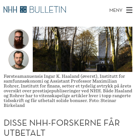
D
MENY
I
H
NO
EN
TIL WWW.NHH.NO
S
S
O
Ø
K
Stipendiater og nye forskerprofiler
V
I
S
N
E
Disputaser
E
E
T
T
D
Ekspertutvalg
S
N
T
M
E
Om Bulletin
D
H
E
E
Førsteamanuensis Ingar K. Haaland (øverst), Institutt for
T
N
H
samfunnsøkonomi og Assistant Professor Maximilian
Rohrer, Institutt for finans, setter et tydelig avtrykk på årets
Y
oversikt over prestisjepubliseringer ved NHH. Både Haaland
-
og Rohrer har to vitenskapelige artikler hver i topp rangerte
tidsskrift og får utbetalt solide bonuser. Foto: Steinar
F
Birkeland
O
DISSE NHH-FORSKERNE FÅR
R
UTBETALT