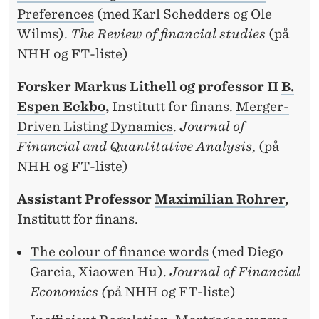
R
Preferences
(med Karl Schedders og Ole
I
Wilms).
The Review of financial studies
(på
N
NHH og FT-liste)
G
Forsker Markus Lithell og professor II
B.
S
Espen Eckbo
,
Institutt for finans.
Merger-
Driven Listing Dynamics
.
Journal of
B
Financial and Quantitative Analysis
, (på
O
NHH og FT-liste)
N
Assistant Professor
Maximilian Rohrer
,
U
Institutt for finans.
S
The colour of finance words
(med Diego
E
Garcia, Xiaowen Hu).
Journal of Financial
R
Economics (
på NHH og FT-liste)