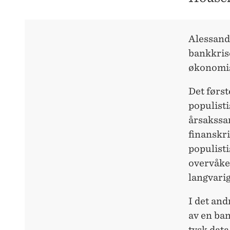
Alessandr
bankkris
økonomis
Det først
populisti
årsakssa
finanskri
populisti
overvåke
langvarig
I det and
av en ba
tysk data