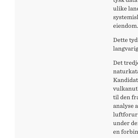
ulike lan
systemisk
eiendom
Dette tyd
langvari
Det tredj
naturkata
Kandidate
vulkanut
til den 
analyse 
luftforur
under de
en forbin