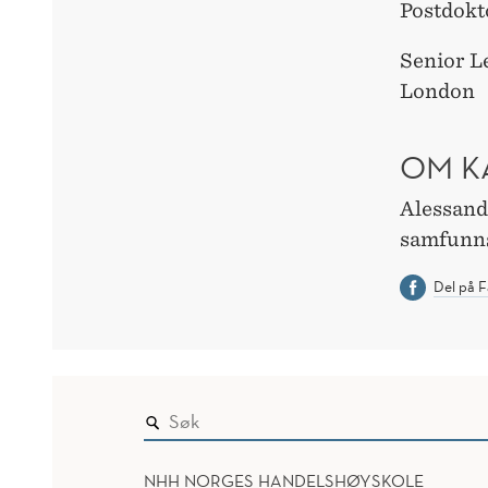
Postdokt
Senior L
London
OM K
Alessandr
samfunn
Del på 
NHH NORGES HANDELSHØYSKOLE