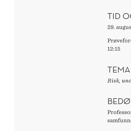
TID O
29. augu
Prøvefor
12:15
TEMA
Risk, unc
BEDØ
Professor
samfunn