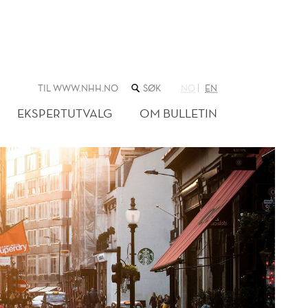
SØK
TIL WWW.NHH.NO
NO
EN
I
NETTSTEDET
EKSPERTUTVALG
OM BULLETIN