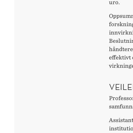
uro.
Oppsumme
forskning
innvirkn
Beslutnin
håndtere
effektiv
virkninge
VEILE
Professor
samfunn
Assistan
institut