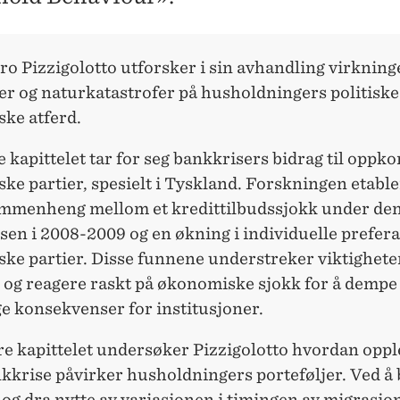
o Pizzigolotto utforsker i sin avhandling virkning
er og naturkatastrofer på husholdningers politiske
ke atferd.
e kapittelet tar for seg bankkrisers bidrag til oppk
ske partier, spesielt i Tyskland. Forskningen etabl
mmenheng mellom et kredittilbudssjokk under de
sen i 2008-2009 og en økning i individuelle prefer
ske partier. Disse funnene understreker viktighete
 og reagere raskt på økonomiske sjokk for å dempe
e konsekvenser for institusjoner.
re kapittelet undersøker Pizzigolotto hvordan opp
nkkrise påvirker husholdningers porteføljer. Ved å
 og dra nytte av variasjonen i timingen av migrasjon