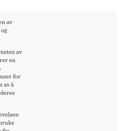
en av
 og
omsten av
erer en
n
anser for
n av å
 deres
levelsen
 bruke
 fra