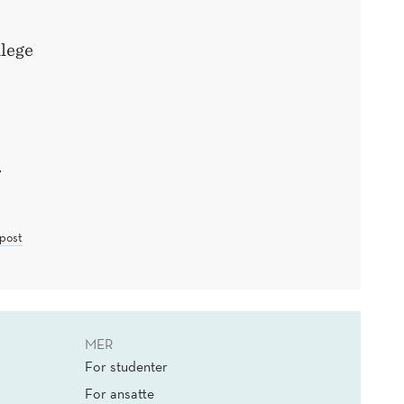
llege
r
post
MER
For studenter
For ansatte