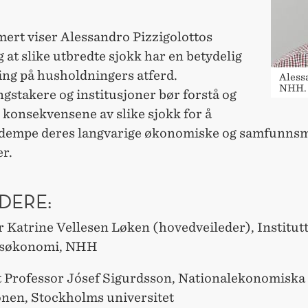
rt viser Alessandro Pizzigolottos
 at slike utbredte sjokk har en betydelig
ing på husholdningers atferd.
Aless
NHH.
gstakere og institusjoner bør forstå og
 konsekvensene av slike sjokk for å
t dempe deres langvarige økonomiske og samfunns
r.
DERE:
 Katrine Vellesen Løken (hovedveileder), Institutt
søkonomi, NHH
t Professor Jósef Sigurdsson, Nationalekonomiska
ionen, Stockholms universitet