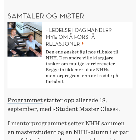
D
E
SAMTALER OG MØTER
N
– LEDELSE I DAG HANDLER
T
MYE OM Å FORSTÅ
RELASJONER
E
Den ene ønsket å gi noe tilbake til
N
NHH. Den andre ville klargjøre
tanker om mulige karriereveier.
E
Begge to fikk mer ut av NHHs
mentorprogram enn de trodde på
forhånd.
Programmet
starter opp allerede 18.
september, med «Student Master Class».
I mentorprogrammet setter NHH sammen
en masterstudent og en NHH-alumn i et par