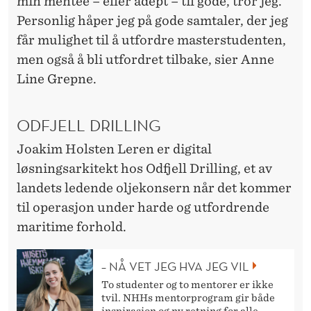
min mentee – eller adept – til gode, tror jeg.
Personlig håper jeg på gode samtaler, der jeg
får mulighet til å utfordre masterstudenten,
men også å bli utfordret tilbake, sier Anne
Line Grepne.
ODFJELL DRILLING
Joakim Holsten Leren er digital
løsningsarkitekt hos Odfjell Drilling, et av
landets ledende oljekonsern når det kommer
til operasjon under harde og utfordrende
maritime forhold.
– NÅ VET JEG HVA JEG VIL
To studenter og to mentorer er ikke
tvil. NHHs mentorprogram gir både
inspirasjon og ny retning for alle