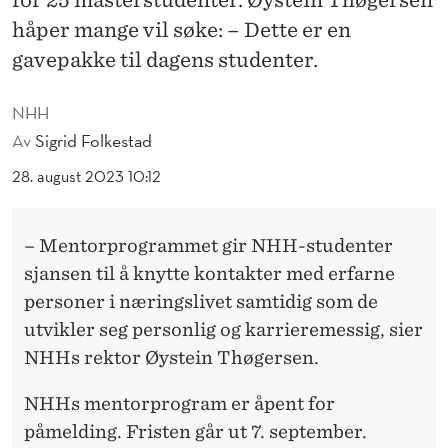
T
håper mange vil søke: – Dette er en
I
gavepakke til dagens studenter.
L
NHH
M
Av
Sigrid Folkestad
A
28. august 2023 10:12
S
T
– Mentorprogrammet gir NHH-studenter
E
sjansen til å knytte kontakter med erfarne
personer i næringslivet samtidig som de
R
utvikler seg personlig og karrieremessig, sier
S
NHHs rektor Øystein Thøgersen.
T
NHHs mentorprogram er åpent for
U
påmelding. Fristen går ut 7. september.