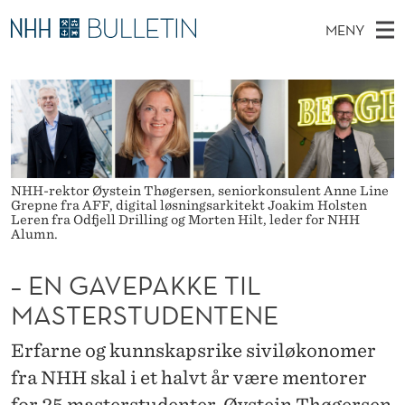
–
MENY
E
H
NO
TIL WWW.NHH.NO
S
N
O
Ø
K
Stipendiater og nye forskerprofiler
V
I
G
N
E
Disputaser
E
A
T
T
D
Ekspertutvalg
S
V
T
M
NHH-rektor Øystein Thøgersen, seniorkonsulent Anne Line
E
Om Bulletin
Grepne fra AFF, digital løsningsarkitekt Joakim Holsten
D
E
E
E
Leren fra Odfjell Drilling og Morten Hilt, leder for NHH
T
Alumn.
N
P
Y
A
– EN GAVEPAKKE TIL
MASTERSTUDENTENE
K
K
Erfarne og kunnskapsrike siviløkonomer
fra NHH skal i et halvt år være mentorer
E
for 25 masterstudenter. Øystein Thøgersen