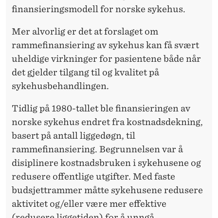
E
finansieringsmodell for norske sykehus.
L
Mer alvorlig er det at forslaget om
I
rammefinansiering av sykehus kan få svært
G
uheldige virkninger for pasientene både når
I
det gjelder tilgang til og kvalitet på
sykehusbehandlingen.
K
K
Tidlig på 1980-tallet ble finansieringen av
norske sykehus endret fra kostnadsdekning,
E
basert på antall liggedøgn, til
L
rammefinansiering. Begrunnelsen var å
Æ
disiplinere kostnadsbruken i sykehusene og
redusere offentlige utgifter. Med faste
R
budsjettrammer måtte sykehusene redusere
T
aktivitet og/eller være mer effektive
N
(redusere liggetiden) for å unngå