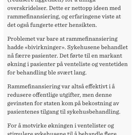
overskridelser. Dette er nettopp ideen med
O
rammefinansiering, og erfaringene viste at
E
det også fungerte etter hensikten.
?
Problemet var bare at rammefinansiering
hadde «bivirkninger». Sykehusene behandlet
nå færre pasienter. Det førte til en markant
økning i pasienter på venteliste og ventetiden
for behandling ble svært lang.
Rammefinansiering var altså effektivt i å
redusere offentlige utgifter, men denne
gevinsten for staten kom på bekostning av
pasientenes tilgang til sykehusbehandling.
For å motvirke økningen i ventelister og
stimulere sykehusene til å behandle flere