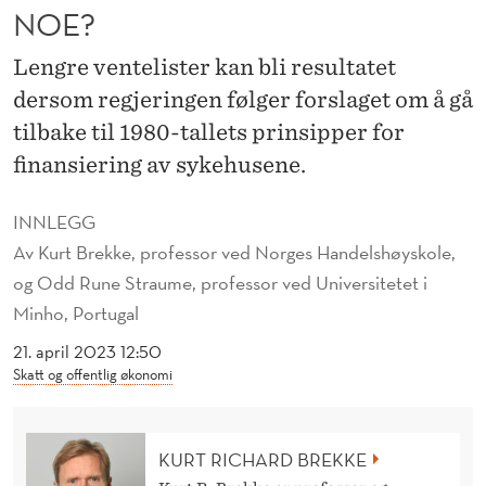
L
NOE?
A
Lengre ventelister kan bli resultatet
G
dersom regjeringen følger forslaget om å gå
O
tilbake til 1980-tallets prinsipper for
finansiering av sykehusene.
M
F
INNLEGG
I
Av
Kurt Brekke, professor ved Norges Handelshøyskole,
og Odd Rune Straume, professor ved Universitetet i
N
Minho, Portugal
A
21. april 2023 12:50
N
Skatt og offentlig økonomi
S
I
KURT RICHARD BREKKE