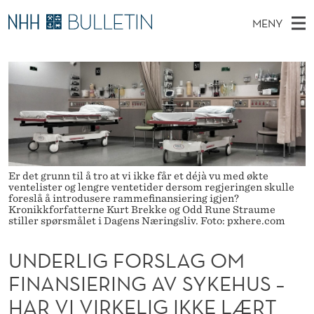
U
MENY
N
H
NO
TIL WWW.NHH.NO
S
D
O
Ø
K
Stipendiater og nye forskerprofiler
V
I
E
N
E
Disputaser
E
R
T
T
D
Ekspertutvalg
S
L
T
M
E
Om Bulletin
D
I
E
E
Er det grunn til å tro at vi ikke får et déjà vu med økte
T
N
G
ventelister og lengre ventetider dersom regjeringen skulle
foreslå å introdusere rammefinansiering igjen?
Y
Kronikkforfatterne Kurt Brekke og Odd Rune Straume
F
stiller spørsmålet i Dagens Næringsliv. Foto: pxhere.com
O
UNDERLIG FORSLAG OM
R
FINANSIERING AV SYKEHUS –
S
HAR VI VIRKELIG IKKE LÆRT