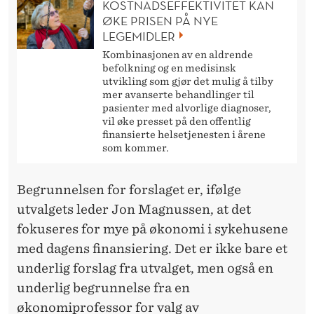
U
KOSTNADSEFFEKTIVITET KAN
ØKE PRISEN PÅ NYE
S
LEGEMIDLER
–
Kombinasjonen av en aldrende
befolkning og en medisinsk
H
utvikling som gjør det mulig å tilby
mer avanserte behandlinger til
A
pasienter med alvorlige diagnoser,
vil øke presset på den offentlig
R
finansierte helsetjenesten i årene
som kommer.
V
I
Begrunnelsen for forslaget er, ifølge
V
utvalgets leder Jon Magnussen, at det
fokuseres for mye på økonomi i sykehusene
I
med dagens finansiering. Det er ikke bare et
R
underlig forslag fra utvalget, men også en
K
underlig begrunnelse fra en
økonomiprofessor for valg av