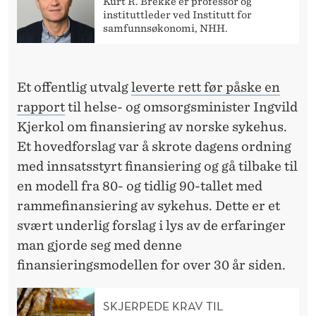
E
Kurt R. Brekke er professor og
instituttleder ved Institutt for
R
samfunnsøkonomi, NHH.
I
N
Et offentlig utvalg
leverte rett før påske en
G
rapport
til helse- og omsorgsminister Ingvild
Kjerkol om finansiering av norske sykehus.
A
Et hovedforslag var å skrote dagens ordning
V
med innsatsstyrt finansiering og gå tilbake til
S
en modell fra 80- og tidlig 90-tallet med
rammefinansiering av sykehus. Dette er et
Y
svært underlig forslag i lys av de erfaringer
K
man gjorde seg med denne
E
finansieringsmodellen for over 30 år siden.
H
SKJERPEDE KRAV TIL