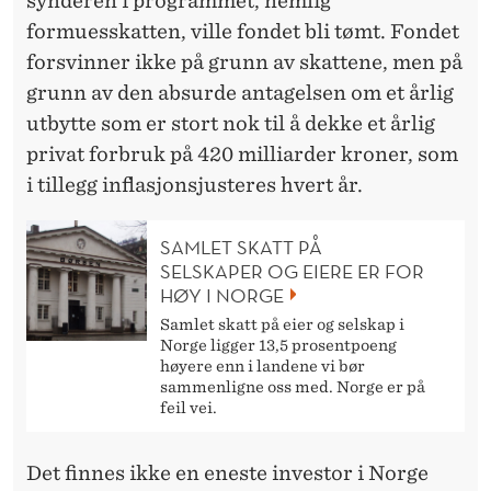
synderen i programmet, nemlig
formuesskatten, ville fondet bli tømt. Fondet
forsvinner ikke på grunn av skattene, men på
grunn av den absurde antagelsen om et årlig
utbytte som er stort nok til å dekke et årlig
privat forbruk på 420 milliarder kroner, som
i tillegg inflasjonsjusteres hvert år.
SAMLET SKATT PÅ
SELSKAPER OG EIERE ER FOR
HØY I NORGE
Samlet skatt på eier og selskap i
Norge ligger 13,5 prosentpoeng
høyere enn i landene vi bør
sammenligne oss med. Norge er på
feil vei.
Det finnes ikke en eneste investor i Norge