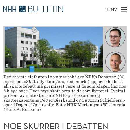
N
MENY
O
H
NO
TIL WWW.NHH.NO
S
E
O
Ø
K
Stipendiater og nye forskerprofiler
V
I
S
N
E
Disputaser
E
K
T
T
D
Ekspertutvalg
S
U
T
M
E
Om Bulletin
D
R
E
E
T
N
Den største elefanten i rommet tok ikke NRKs Debatten (20
R
.april, om «Skatteflyktninger», red. merk.) opp overhodet. I
Y
all skattedebatt må premisset være at de som klager, har noe
E
å klage over. Hvor mye skatt betalte de som flyttet til Sveits i
prosent av inntekten sin? NHH-professorene og
R
skatteekspertene Petter Bjerksund og Guttorm Schjelderup
spør i Dagens Næringsliv. Foto: NRK Marienlyst (Wikimedia
I
(Hans A. Rosbach)
D
NOE SKURRER I DEBATTEN