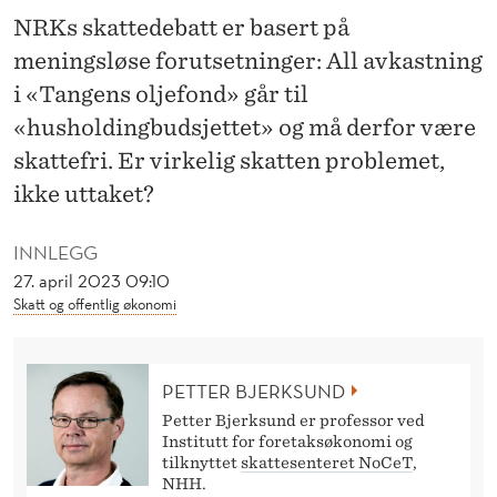
E
NRKs skattedebatt er basert på
B
meningsløse forutsetninger: All avkastning
A
i «Tangens oljefond» går til
«husholdingbudsjettet» og må derfor være
T
skattefri. Er virkelig skatten problemet,
T
ikke uttaket?
E
INNLEGG
N
27. april 2023 09:10
Skatt og offentlig økonomi
PETTER BJERKSUND
Petter Bjerksund er professor ved
Institutt for foretaksøkonomi og
tilknyttet
skattesenteret NoCeT
,
NHH.