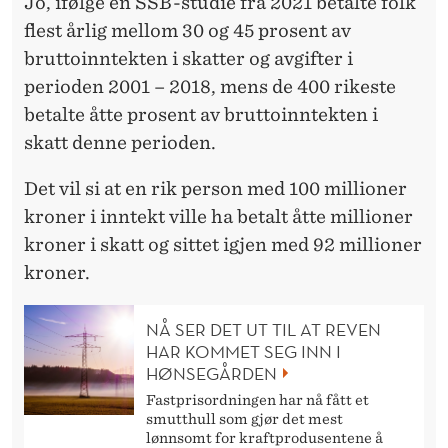
Jo, ifølge en SSB-studie fra 2021 betalte folk
flest årlig mellom 30 og 45 prosent av
bruttoinntekten i skatter og avgifter i
perioden 2001 – 2018, mens de 400 rikeste
betalte åtte prosent av bruttoinntekten i
skatt denne perioden.
Det vil si at en rik person med 100 millioner
kroner i inntekt ville ha betalt åtte millioner
kroner i skatt og sittet igjen med 92 millioner
kroner.
NÅ SER DET UT TIL AT REVEN
HAR KOMMET SEG INN I
HØNSEGÅRDEN
Fastprisordningen har nå fått et
smutthull som gjør det mest
lønnsomt for kraftprodusentene å