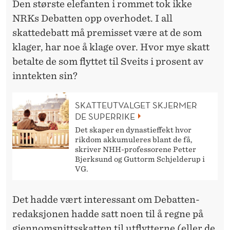
Den største elefanten i rommet tok ikke
NRKs Debatten opp overhodet. I all
skattedebatt må premisset være at de som
klager, har noe å klage over. Hvor mye skatt
betalte de som flyttet til Sveits i prosent av
inntekten sin?
SKATTEUTVALGET SKJERMER
DE SUPERRIKE
Det skaper en dynastieffekt hvor
rikdom akkumuleres blant de få,
skriver NHH-professorene Petter
Bjerksund og Guttorm Schjelderup i
VG.
Det hadde vært interessant om Debatten-
redaksjonen hadde satt noen til å regne på
gjennomsnittsskatten til utflytterne (eller de