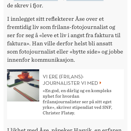
L
de skrev i fjor.
Y
I innlegget sitt reflekterer Åse over et
K
fremtidig liv som frilans-fotojournalist og
K
ser for seg å «leve et liv i angst fra faktura til
faktura». Han ville derfor helst bli ansatt
E
som fotojournalist eller «bytte side» og jobbe
S
innenfor kommunikasjon.
M
E
VI ERE (FRILANS)­
JOURNALISTER VI MED
D
«En god, en dårlig og en kompleks
nyhet for hvordan
E
frilansjournalister ser på sitt eget
yrke», skriver stipendiat ved SNF,
R
Christer Flatøy.
I likhet med Åse, påpeker Hasvik, en erfaren