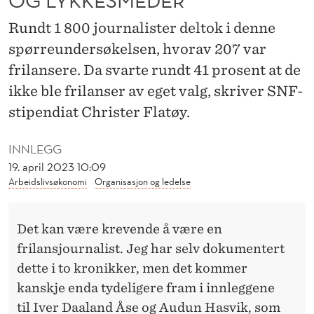
A
Rundt 1 800 journalister deltok i denne
S
spørreundersøkelsen, hvorav 207 var
T
frilansere. Da svarte rundt 41 prosent at de
L
ikke ble frilanser av eget valg, skriver SNF-
A
stipendiat Christer Flatøy.
N
INNLEGG
S
19. april 2023 10:09
Arbeidslivsøkonomi
Organisasjon og ledelse
E
R
Det kan være krevende å være en
E
frilansjournalist. Jeg har selv dokumentert
O
dette i to kronikker, men det kommer
kanskje enda tydeligere fram i innleggene
G
til
Iver Daaland Åse
og
Audun Hasvik
, som