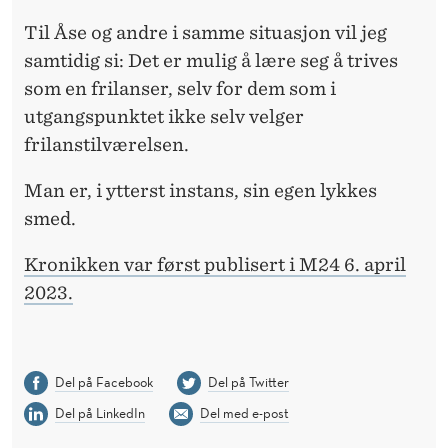
Til Åse og andre i samme situasjon vil jeg
samtidig si: Det er mulig å lære seg å trives
som en frilanser, selv for dem som i
utgangspunktet ikke selv velger
frilanstilværelsen.
Man er, i ytterst instans, sin egen lykkes
smed.
Kronikken var først publisert i M24 6. april
2023.
Del på Facebook
Del på Twitter
Del på LinkedIn
Del med e-post