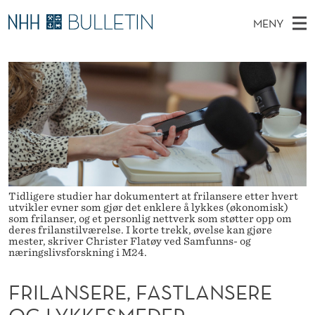
F
MENY
R
H
NO
TIL WWW.NHH.NO
S
I
O
Ø
K
Stipendiater og nye forskerprofiler
V
I
L
N
E
Disputaser
E
A
T
T
D
Ekspertutvalg
S
N
T
M
E
Om Bulletin
D
S
E
E
T
N
E
Tidligere studier har dokumentert at frilansere etter hvert
Y
utvikler evner som gjør det enklere å lykkes (økonomisk)
R
som frilanser, og et personlig nettverk som støtter opp om
deres frilanstilværelse. I korte trekk, øvelse kan gjøre
E
mester, skriver Christer Flatøy ved Samfunns- og
næringslivsforskning i M24.
,
FRILANSERE, FASTLANSERE
F
OG LYKKESMEDER