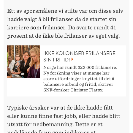
Ett av spørsmålene vi stilte var om disse selv
hadde valgt å bli frilanser da de startet sin
karriere som frilanser. Da svarte rundt 41
prosent at de ikke ble frilanser av eget valg.
IKKE KOLONISER FRI­LANSERE
SIN FRITID!
Norge har rundt 322 000 frilansere.
Ny forskning viser at mange har
store utfordringer knyttet til det å
balansere arbeid og fritid, skriver
SNF-forsker Christer Flatøy.
Typiske årsaker var at de ikke hadde fått
eller kunne finne fast jobb, eller hadde blitt
utsatt for nedbemanning. Dette er et
nedslående funn som indikerer at