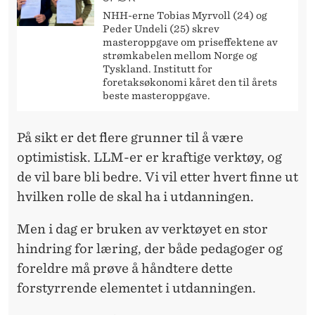
NHH-erne Tobias Myrvoll (24) og
Peder Undeli (25) skrev
masteroppgave om priseffektene av
strømkabelen mellom Norge og
Tyskland. Institutt for
foretaksøkonomi kåret den til årets
beste masteroppgave.
På sikt
er det flere grunner til å være
optimistisk.
LLM-er
er kraftige verktøy, og
de vil bare bli bedre. Vi vil etter hvert finne ut
hvilken rolle de skal ha i utdanningen.
Men i dag
er bruken av verktøyet en stor
hindring for læring, der både pedagoger og
foreldre må prøve å håndtere dette
forstyrrende elementet i utdanningen.