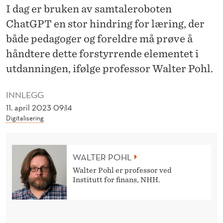
U
I dag er bruken av samtaleroboten
S
ChatGPT en stor hindring for læring, der
både pedagoger og foreldre må prøve å
K
håndtere dette forstyrrende elementet i
E
utdanningen, ifølge professor Walter Pohl.
M
INNLEGG
A
11. april 2023 09:14
S
Digitalisering
K
I
WALTER POHL
N
Walter Pohl er professor ved
Institutt for finans, NHH.
?