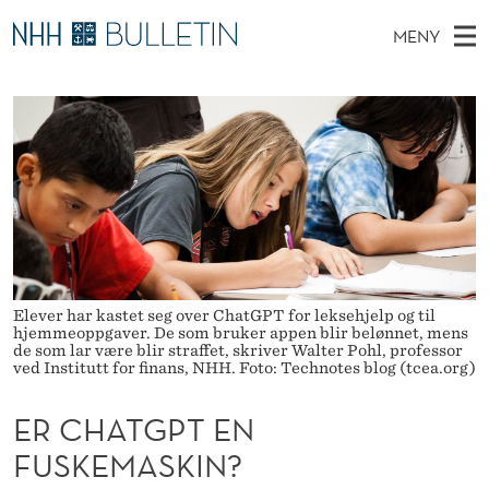
E
MENY
R
H
NO
TIL WWW.NHH.NO
S
C
O
Ø
K
Stipendiater og nye forskerprofiler
V
I
H
N
E
Disputaser
E
A
T
T
D
Ekspertutvalg
S
T
T
M
E
Om Bulletin
D
G
E
E
T
N
P
Elever har kastet seg over ChatGPT for leksehjelp og til
Y
T
hjemmeoppgaver. De som bruker appen blir belønnet, mens
de som lar være blir straffet, skriver Walter Pohl, professor
ved Institutt for finans, NHH. Foto: Technotes blog (tcea.org)
E
N
ER CHATGPT EN
F
FUSKEMASKIN?