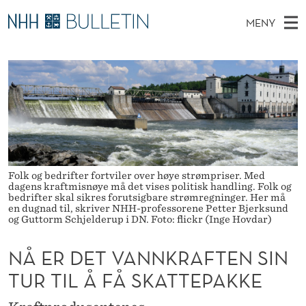
N
MENY
Å
H
NO
TIL WWW.NHH.NO
S
E
O
Ø
K
Stipendiater og nye forskerprofiler
V
I
R
N
E
Disputaser
E
D
T
T
D
Ekspertutvalg
S
E
T
M
E
Om Bulletin
D
T
E
E
T
Folk og bedrifter fortviler over høye strømpriser. Med
N
V
dagens kraftmisnøye må det vises politisk handling. Folk og
bedrifter skal sikres forutsigbare strømregninger. Her må
Y
A
en dugnad til, skriver NHH-professorene Petter Bjerksund
og Guttorm Schjelderup i DN. Foto: flickr (Inge Hovdar)
N
NÅ ER DET VANNKRAFTEN SIN
N
TUR TIL Å FÅ SKATTEPAKKE
K