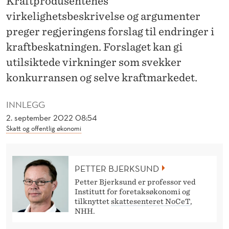
Kraftprodusentenes
R
virkelighetsbeskrivelse og argumenter
A
preger regjeringens forslag til endringer i
F
kraftbeskatningen. Forslaget kan gi
T
utilsiktede virkninger som svekker
konkurransen og selve kraftmarkedet.
E
N
INNLEGG
S
2. september 2022 08:54
Skatt og offentlig økonomi
I
N
PETTER BJERKSUND
T
Petter Bjerksund er professor ved
U
Institutt for foretaksøkonomi og
tilknyttet
skattesenteret NoCeT
,
R
NHH.