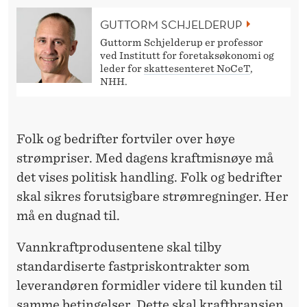
T
GUTTORM SCHJELDERUP
I
Guttorm Schjelderup er professor
L
ved Institutt for foretaksøkonomi og
leder for
skattesenteret NoCeT
,
Å
NHH.
F
Å
Folk og bedrifter fortviler over høye
S
strømpriser. Med dagens kraftmisnøye må
det vises politisk handling. Folk og bedrifter
K
skal sikres forutsigbare strømregninger. Her
A
må en dugnad til.
T
Vannkraftprodusentene skal tilby
T
standardiserte fastpriskontrakter som
E
leverandøren formidler videre til kunden til
samme betingelser. Dette skal kraftbransjen