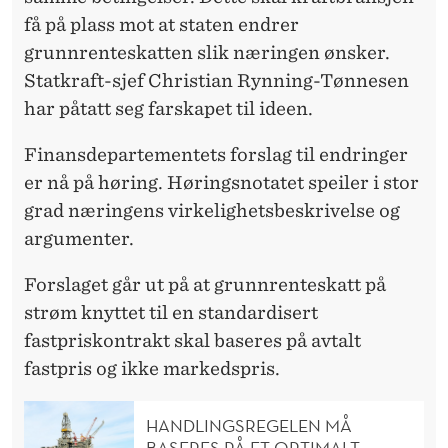
P
få på plass mot at staten endrer
A
grunnrenteskatten slik næringen ønsker.
K
Statkraft-sjef Christian Rynning-Tønnesen
K
har påtatt seg farskapet til ideen.
E
Finansdepartementets forslag til endringer
er nå på høring. Høringsnotatet speiler i stor
grad næringens virkelighetsbeskrivelse og
argumenter.
Forslaget går ut på at grunnrenteskatt på
strøm knyttet til en standardisert
fastpriskontrakt skal baseres på avtalt
fastpris og ikke markedspris.
HANDLINGSREGELEN MÅ
BASERES PÅ ET OPTIMALT