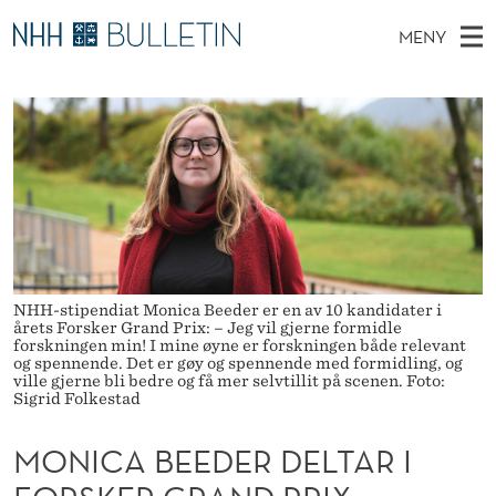
M
MENY
O
H
NO
TIL WWW.NHH.NO
S
N
O
Ø
K
Stipendiater og nye forskerprofiler
V
I
I
N
E
Disputaser
E
C
T
T
D
Ekspertutvalg
S
A
T
M
E
Om Bulletin
D
B
E
E
T
N
E
NHH-stipendiat Monica Beeder er en av 10 kandidater i
Y
årets Forsker Grand Prix: – Jeg vil gjerne formidle
E
forskningen min! I mine øyne er forskningen både relevant
og spennende. Det er gøy og spennende med formidling, og
D
ville gjerne bli bedre og få mer selvtillit på scenen. Foto:
Sigrid Folkestad
E
MONICA BEEDER DELTAR I
R