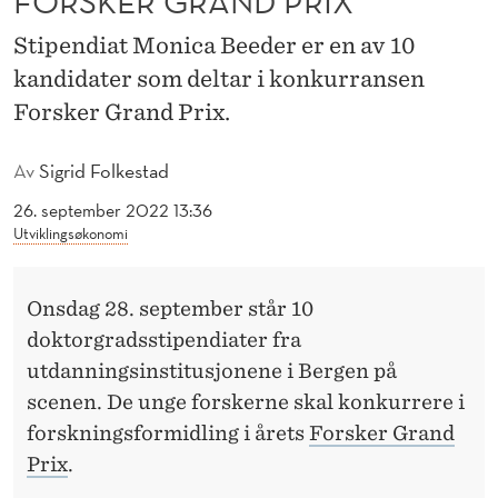
FORSKER GRAND PRIX
D
Stipendiat Monica Beeder er en av 10
E
kandidater som deltar i konkurransen
L
Forsker Grand Prix.
T
Av
Sigrid Folkestad
A
26. september 2022 13:36
R
Utviklingsøkonomi
I
F
Onsdag 28. september står 10
O
doktorgradsstipendiater fra
utdanningsinstitusjonene i Bergen på
R
scenen. De unge forskerne skal konkurrere i
S
forskningsformidling i årets
Forsker Grand
K
Prix
.