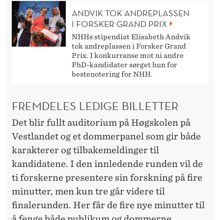
E
ANDVIK TOK ANDREPLASSEN
R
I FORSKER GRAND PRIX
G
NHHs stipendiat Elisabeth Andvik
tok andreplassen i Forsker Grand
R
Prix. I konkurranse mot ni andre
PhD-kandidater sørget hun for
A
bestenotering for NHH.
N
FREMDELES LEDIGE BILLETTER
D
Det blir fullt auditorium på Høgskolen på
P
Vestlandet og et dommerpanel som gir både
R
karakterer og tilbakemeldinger til
kandidatene. I den innledende runden vil de
I
ti forskerne presentere sin forskning på fire
X
minutter, men kun tre går videre til
finalerunden. Her får de fire nye minutter til
å fenge både publikum og dommerne.