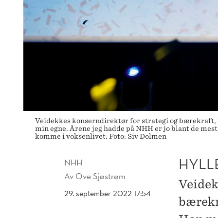
Veidekkes konserndirektør for strategi og bærekraft
min egne. Årene jeg hadde på NHH er jo blant de mest f
komme i voksenlivet. Foto: Siv Dolmen
HYLL
NHH
Av
Ove Sjøstrøm
Veidek
29. september 2022 17:54
bærekr