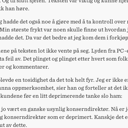
 Og til slutt sjefen. Teksten var viktig og kunne hje
kk han høre.
 hadde det også noe å gjøre med å ta kontroll over
 Min største frykt var noen skulle finne ut hvordan 
hadde det. Da var det bedre at jeg kom dem i forkjøp
ne på teksten lot ikke vente på seg. Lyden fra PC-
 ta feil av. Det plinget og plinget etter hvert som folk
er og kommentarer.
levde en tosidighet da det tok helt fyr. Jeg er ikke 
nna oppmerksomhet, sier han og forteller at det ik
kundene før en litt deprimerende tanke slo ham:
 jo vært en ganske usynlig konserndirektør. Nå er 
ig konserndirektør som er deprimert. Kanskje det e
t av dette.