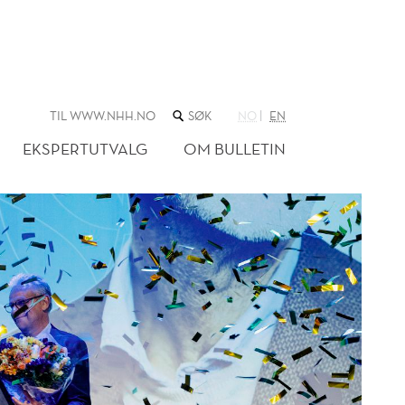
SØK
TIL WWW.NHH.NO
NO
EN
I
NETTSTEDET
EKSPERTUTVALG
OM BULLETIN