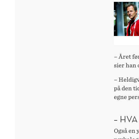
– Året fø
sier han o
– Heldig
på den t
egne pers
– HVA
Også en y