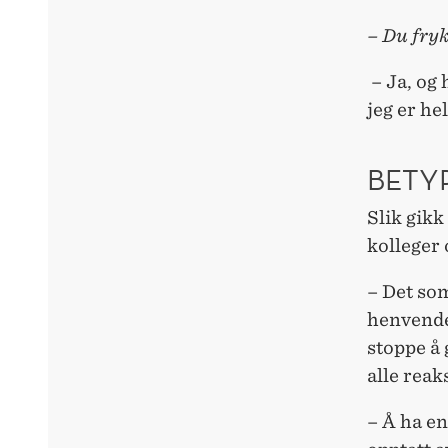
– Du fry
– Ja, og 
jeg er he
BETY
Slik gikk
kolleger 
– Det som
henvende
stoppe å 
alle reak
– Å ha en