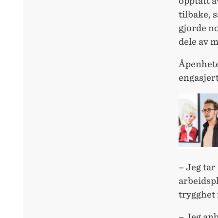
opptatt a
tilbake, 
gjorde n
dele av m
Åpenhete
engasjert
– Jeg tar
arbeidsp
trygghet 
– Jeg anb