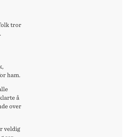
folk tror
.
k,
for ham.
lle
larte å
ende over
r veldig