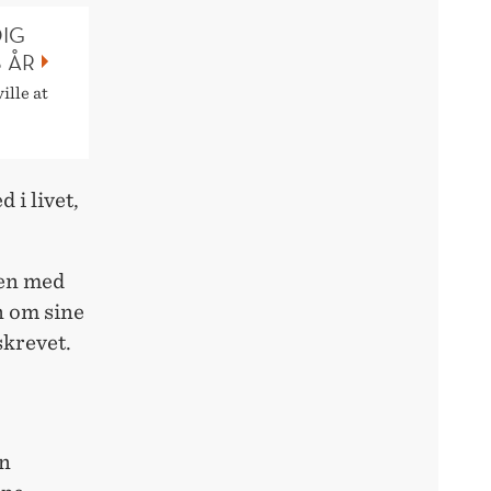
DIG
 ÅR
ille at
 i livet,
men med
n om sine
skrevet.
en