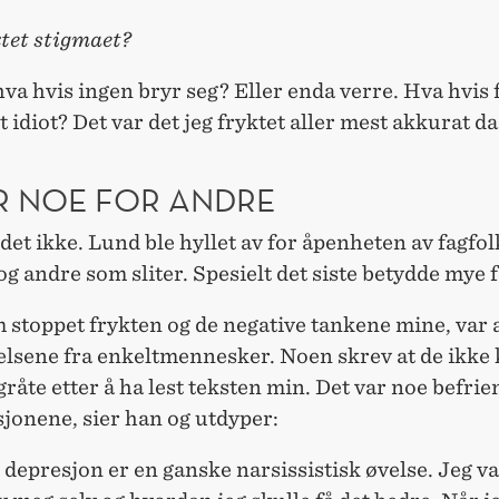
ktet stigmaet?
hva hvis ingen bryr seg? Eller enda verre. Hva hvis 
lt idiot? Det var det jeg fryktet aller mest akkurat da
R NOE FOR ANDRE
 det ikke. Lund ble hyllet av for åpenheten av fagfol
og andre som sliter. Spesielt det siste betydde mye 
 stoppet frykten og de negative tankene mine, var a
lsene fra enkeltmennesker. Noen skrev at de ikke k
gråte etter å ha lest teksten min. Det var noe befri
sjonene, sier han og utdyper:
 depresjon er en ganske narsissistisk øvelse. Jeg va