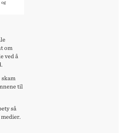
 og
ale
nt om
de ved å
d.
e skam
nnene til
bety så
e medier.