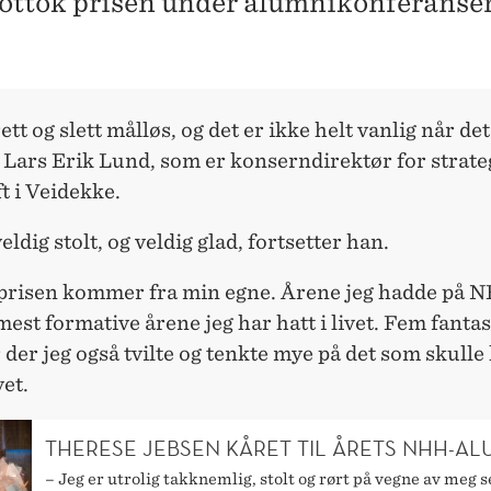
ttok prisen under alumnikonferansen
rett og slett målløs, og det er ikke helt vanlig når det
 Lars Erik Lund, som er konserndirektør for strate
t i Veidekke.
eldig stolt, og veldig glad, fortsetter han.
prisen kommer fra min egne. Årene jeg hadde på N
mest formative årene jeg har hatt i livet. Fem fantas
 der jeg også tvilte og tenkte mye på det som skull
et.
THERESE JEBSEN KÅRET TIL ÅRETS NHH-A
– Jeg er utrolig takknemlig, stolt og rørt på vegne av meg s