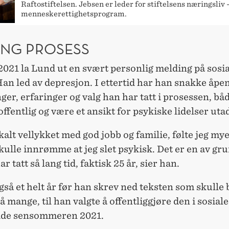
Raftostiftelsen. Jebsen er leder for stiftelsens næringsliv -
menneskerettighetsprogram.
ANG PROSESS
2021 la Lund ut en svært personlig melding på sosi
an led av depresjon. I ettertid har han snakke åpe
ger, erfaringer og valg han har tatt i prosessen, bå
offentlig og være et ansikt for psykiske lidelser uta
alt vellykket med god jobb og familie, følte jeg my
kulle innrømme at jeg slet psykisk. Det er en av gru
ar tatt så lang tid, faktisk 25 år, sier han.
gså et helt år før han skrev ned teksten som skulle 
å mange, til han valgte å offentliggjøre den i sosial
dde sensommeren 2021.