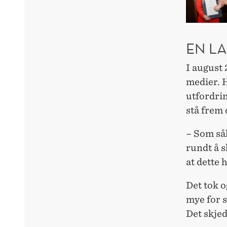
EN L
I august 
medier. H
utfordrin
stå frem 
– Som såk
rundt å s
at dette h
Det tok o
mye for s
Det skje