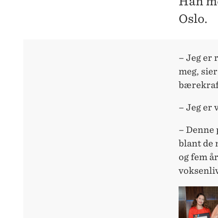
Han mo
Oslo.
– Jeg er 
meg, sier
bærekraf
– Jeg er v
– Denne 
blant de 
og fem år
voksenliv