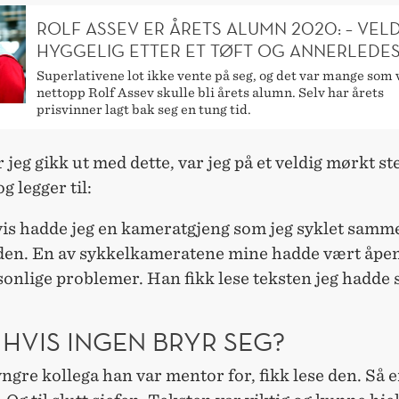
ROLF ASSEV ER ÅRETS ALUMN 2020: – VEL
HYGGELIG ETTER ET TØFT OG ANNERLEDES
Superlativene lot ikke vente på seg, og det var mange som v
nettopp Rolf Assev skulle bli årets alumn. Selv har årets
prisvinner lagt bak seg en tung tid.
r jeg gikk ut med dette, var jeg på et veldig mørkt sted
g legger til:
vis hadde jeg en kameratgjeng som jeg syklet sam
iden. En av sykkelkameratene mine hadde vært åpe
onlige problemer. Han fikk lese teksten jeg hadde 
 HVIS INGEN BRYR SEG?
ngre kollega han var mentor for, fikk lese den. Så 