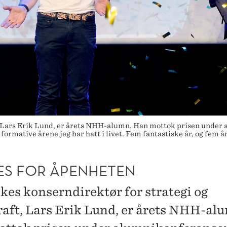
, Lars Erik Lund, er årets NHH-alumn. Han mottok prisen under
ormative årene jeg har hatt i livet. Fem fantastiske år, og fem år
ES FOR ÅPENHETEN
kes konserndirektør for strategi og
aft, Lars Erik Lund, er årets NHH-al