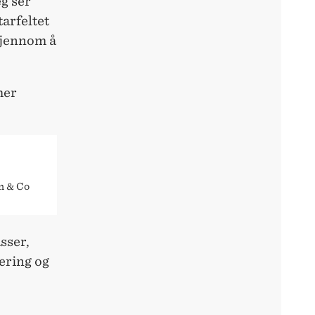
eg ser
tarfeltet
gjennom å
mer
n & Co
asser,
ering og