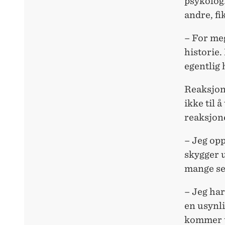
psykolog.
andre, fi
– For meg
historie.
egentlig 
Reaksjone
ikke til å
reaksjon
– Jeg opp
skygger u
mange se
– Jeg har
en usynl
kommer u