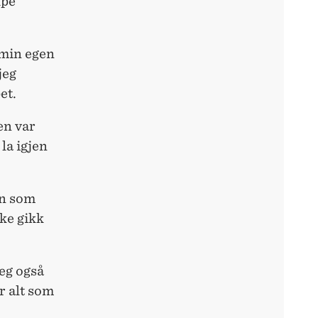
lpe
 min egen
jeg
et.
en var
 la igjen
en som
ke gikk
jeg også
r alt som