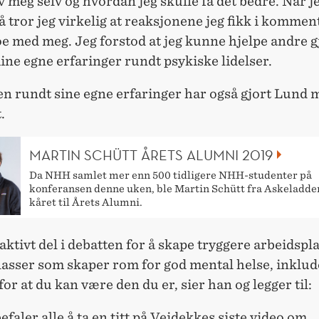
v meg selv og hvordan jeg skulle få det bedre. Når j
så tror jeg virkelig at reaksjonene jeg fikk i kommen
oe med meg. Jeg forstod at jeg kunne hjelpe andre 
ine egne erfaringer rundt psykiske lidelser.
n rundt sine egne erfaringer har også gjort Lund 
.
MARTIN SCHÜTT ÅRETS ALUMNI 2019
Da NHH samlet mer enn 500 tidligere NHH-studenter på
konferansen denne uken, ble Martin Schütt fra Askeladde
kåret til Årets Alumni.
 aktivt del i debatten for å skape tryggere arbeidspl
lasser som skaper rom for god mental helse, inklud
for at du kan være den du er, sier han og legger til:
efaler alle å ta en titt på Veidekkes siste
video om