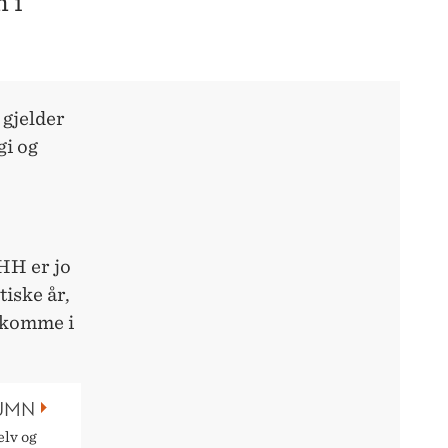
 i
 gjelder
gi og
HH er jo
tiske år,
e komme i
LUMN
elv og