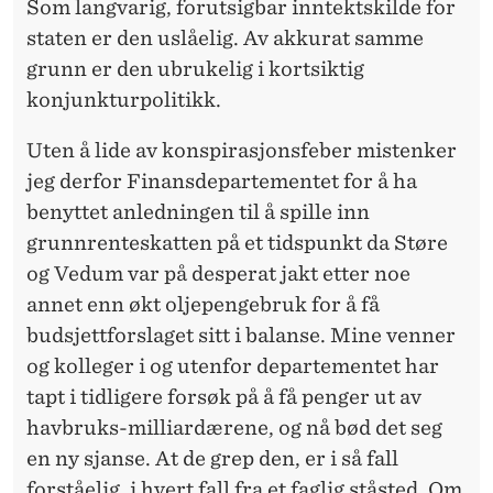
Som langvarig, forutsigbar inntektskilde for
staten er den uslåelig. Av akkurat samme
grunn er den ubrukelig i kortsiktig
konjunkturpolitikk.
Uten å lide av konspirasjonsfeber mistenker
jeg derfor Finansdepartementet for å ha
benyttet anledningen til å spille inn
grunnrenteskatten på et tidspunkt da Støre
og Vedum var på desperat jakt etter noe
annet enn økt oljepengebruk for å få
budsjettforslaget sitt i balanse. Mine venner
og kolleger i og utenfor departementet har
tapt i tidligere forsøk på å få penger ut av
havbruks-milliardærene, og nå bød det seg
en ny sjanse. At de grep den, er i så fall
forståelig, i hvert fall fra et faglig ståsted. Om