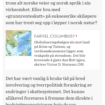
tross alt norske veier og norsk språk i sin
virksomhet. Eller hva med
«grunnrenteskatt» på suksessrike skiløpere
som har trent seg opp i løyper i norsk natur?
FARVEL COLUMBUS?
Globaliseringsbølgen slo mot land
på Krim og Taiwan, og
verdensøkonomien ligger som
vrakgods på strendene. Det blir
krevende å gjøre den flott igjen,
skriver Victor D. Norman i DN.
Det har vært vanlig å bruke tid på bred
involvering og tverrpolitisk forankring av
endringer i skattesystemet. Det kunne
allikevel forsvares å fremme dem direkte i
budsjettproposisjonen hvis de var