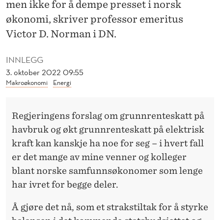
E
men ikke for å dempe presset i norsk
økonomi, skriver professor emeritus
T
Victor D. Norman i DN.
I
K
INNLEGG
3. oktober 2022 09:55
K
Makroøkonomi
Energi
Regjeringens forslag om grunnrenteskatt på
havbruk og økt grunnrenteskatt på elektrisk
kraft kan kanskje ha noe for seg – i hvert fall
er det mange av mine venner og kolleger
blant norske samfunnsøkonomer som lenge
har ivret for begge deler.
Å gjøre det nå, som et strakstiltak for å styrke