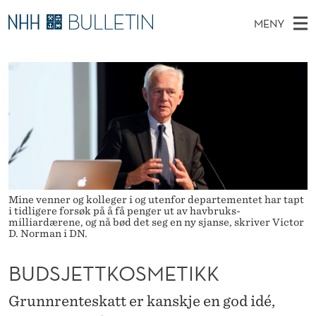
B
MENY
U
H
NO
TIL WWW.NHH.NO
S
D
O
Ø
K
Stipendiater og nye forskerprofiler
V
I
S
N
E
Disputaser
E
J
T
T
D
Ekspertutvalg
S
E
T
M
E
Om Bulletin
D
T
E
E
T
N
T
Mine venner og kolleger i og utenfor departementet har tapt
Y
i tidligere forsøk på å få penger ut av havbruks-
K
milliardærene, og nå bød det seg en ny sjanse, skriver Victor
D. Norman i DN.
O
BUDSJETTKOSMETIKK
S
M
Grunnrenteskatt er kanskje en god idé,