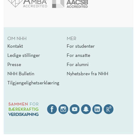
OM NHH
MER
Kontakt
For studenter
Ledige stillinger
For ansatte
Presse
For alumni
NHH Bulletin
Nyhetsbrev fra NHH
Tilgjengelighetserklæring