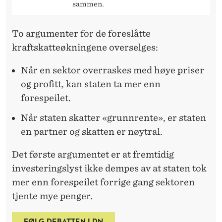
R
sammen.
A
To argumenter for de foreslåtte
F
kraftskatteøkningene overselges:
T
Når en sektor overraskes med høye priser
og profitt, kan staten ta mer enn
forespeilet.
Når staten skatter «grunnrente», er staten
en partner og skatten er nøytral.
Det første argumentet er at fremtidig
investeringslyst ikke dempes av at staten tok
mer enn forespeilet forrige gang sektoren
tjente mye penger.
FØLG DEBATTEN I DN