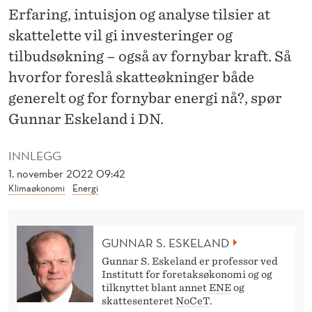
K
Erfaring, intuisjon og analyse tilsier at
E
skattelette vil gi investeringer og
S
tilbudsøkning – også av fornybar kraft. Så
hvorfor foreslå skatteøkninger både
V
generelt og for fornybar energi nå?, spør
A
Gunnar Eskeland i DN.
R
INNLEGG
E
1. november 2022 09:42
T
Klimaøkonomi
Energi
N
Å
GUNNAR S. ESKELAND
R
Gunnar S. Eskeland er professor ved
Institutt for foretaksøkonomi og og
V
tilknyttet blant annet
ENE
og
skattesenteret
NoCeT
.