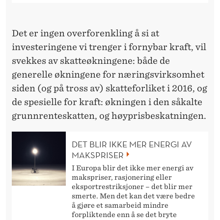
I
T
Det er ingen overforenkling å si at
R
investeringene vi trenger i fornybar kraft, vil
E
svekkes av skatteøkningene: både de
N
generelle økningene for næringsvirksomhet
siden (og på tross av) skatteforliket i 2016, og
G
de spesielle for kraft: økningen i den såkalte
E
grunnrenteskatten, og høyprisbeskatningen.
R
DET BLIR IKKE MER ENERGI AV
M
MAKSPRISER
E
I Europa blir det ikke mer energi av
makspriser, rasjonering eller
R
eksportrestriksjoner – det blir mer
smerte. Men det kan det være bedre
K
å gjøre et samarbeid mindre
forpliktende enn å se det bryte