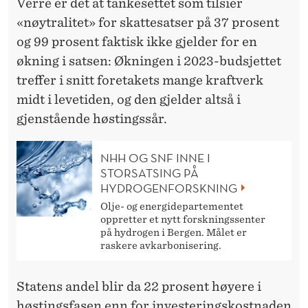
Verre er det at tankesettet som tilsier
«nøytralitet» for skattesatser på 37 prosent
og 99 prosent faktisk ikke gjelder for en
økning i satsen: Økningen i 2023-budsjettet
treffer i snitt foretakets mange kraftverk
midt i levetiden, og den gjelder altså i
gjenstående høstingssår.
NHH OG SNF INNE I
STORSATSING PÅ
HYDROGENFORSKNING
Olje- og energidepartementet
oppretter et nytt forskningssenter
på hydrogen i Bergen. Målet er
raskere avkarbonisering.
Statens andel blir da 22 prosent høyere i
høstingsfasen enn for investeringskostnaden