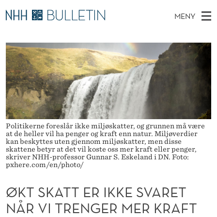
Ø
MENY
K
H
NO
TIL WWW.NHH.NO
S
T
O
Ø
K
Stipendiater og nye forskerprofiler
V
I
S
N
E
Disputaser
E
K
T
T
D
Ekspertutvalg
S
A
T
M
E
Om Bulletin
D
T
E
E
T
Politikerne foreslår ikke miljøskatter, og grunnen må være
N
T
at de heller vil ha penger og kraft enn natur. Miljøverdier
Y
kan beskyttes uten gjennom miljøskatter, men disse
E
skattene betyr at det vil koste oss mer kraft eller penger,
skriver NHH-professor Gunnar S. Eskeland i DN. Foto:
R
pxhere.com/en/photo/
I
ØKT SKATT ER IKKE SVARET
K
NÅR VI TRENGER MER KRAFT