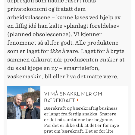
depresjon som hadde rasert folks
privatøkonomi og fratatt dem
arbeidsplassene – kunne løses ved hjelp av
en fiffig idé han kalte «planlagt foreldelse»
(planned obsolescence). Vi kjenner
fenomenet så altfor godt. Alle produktene
som er laget for
ikke
å vare. Laget for å bryte
sammen akkurat når produsenten ønsker at
du skal kjøpe en ny – smarttelefon,
vaskemaskin, bil eller hva det måtte være.
VI MÅ SNAKKE MER OM
BÆREKRAFT
Bærekraft og bærekraftig business
er langt fra ferdig snakka. Snarere
er det nå samtalene bør begynne.
For det er ikke slik at det er for mye
prat om bærekraft. Det er for lite