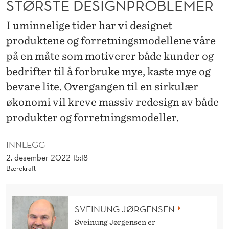
STØRSTE DESIGNPROBLEMER
L
Æ
I uminnelige tider har vi designet
produktene og forretningsmodellene våre
R
på en måte som motiverer både kunder og
Ø
bedrifter til å forbruke mye, kaste mye og
K
bevare lite. Overgangen til en sirkulær
O
økonomi vil kreve massiv redesign av både
N
produkter og forretningsmodeller.
O
INNLEGG
M
2. desember 2022 15:18
Bærekraft
I
E
SVEINUNG JØRGENSEN
R
Sveinung Jørgensen er