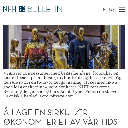
Å
MENY
L
H
NO
TIL WWW.NHH.NO
S
A
O
Ø
K
Stipendiater og nye forskerprofiler
V
I
G
N
E
Disputaser
E
E
T
T
D
Ekspertutvalg
S
E
T
M
E
Om Bulletin
D
N
E
E
T
Vi graver opp ressurser med begge hendene, forbruker og
N
S
kaster basert på en lineær, utvinn-bruk-og-kast-modell. Og
den ble jo til i en tid hvor det ga mening. «It seemed like a
Y
I
good idea at the time», som det heter. NHH-forskerne
Sveinung Jørgensen og Lars Jacob Tynes Pedersen skriver i
Teknisk Ukeblad. Foto: phxere.com
R
K
Å LAGE EN SIRKULÆR
U
ØKONOMI ER ET AV VÅR TIDS