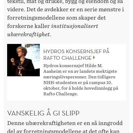
tekstil, mat og drikke, bygg og eiendom og så
videre. Det de avdekker er en serie mønstre i
forretningsmodellene som skaper det
forskerne kaller
institusjonalisert
ubærekraftighet
.
HYDROS KONSERNSJEF PÅ
RAFTO CHALLENGE
Hydros konsernsjef Hilde M.
Aasheim er en av landets mektigste
næringslivspersoner. Den tidligere
NHH-studenten er på campus 10.
oktober, for å holde hovedinnlegg på
Rafto Challenge.
VANSKELIG Å GI SLIPP
Denne ubærekraftigheten er en så inngrodd
del av forretningsmodellene at det ofte kan