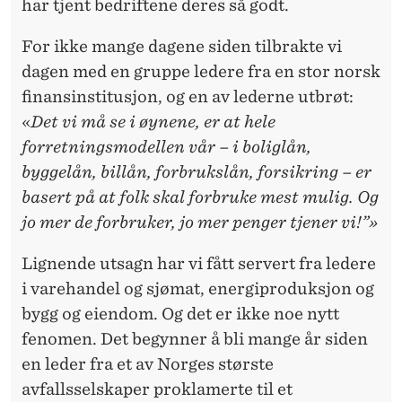
T
har tjent bedriftene deres så godt.
Ø
For ikke mange dagene siden tilbrakte vi
R
dagen med en gruppe ledere fra en stor norsk
finansinstitusjon, og en av lederne utbrøt:
S
«
Det vi må se i øynene, er at hele
T
forretningsmodellen vår – i boliglån,
E
byggelån, billån, forbrukslån, forsikring – er
basert på at folk skal forbruke mest mulig. Og
D
jo mer de forbruker, jo mer penger tjener vi!”»
E
Lignende utsagn har vi fått servert fra ledere
S
i varehandel og sjømat, energiproduksjon og
I
bygg og eiendom. Og det er ikke noe nytt
G
fenomen. Det begynner å bli mange år siden
N
en leder fra et av Norges største
avfallsselskaper proklamerte til et