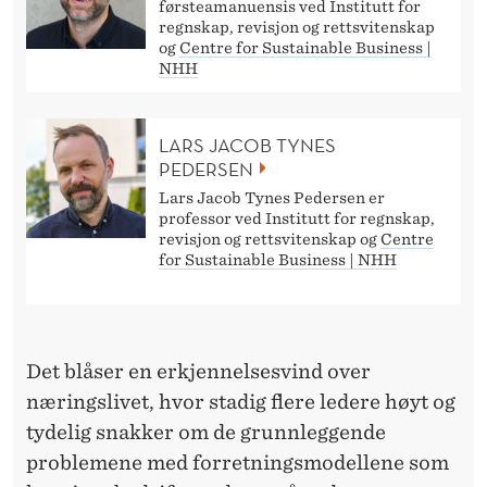
E
førsteamanuensis ved Institutt for
regnskap, revisjon og rettsvitenskap
T
og
Centre for Sustainable Business |
NHH
A
V
LARS JACOB TYNES
V
PEDERSEN
Lars Jacob Tynes Pedersen er
Å
professor ved Institutt for regnskap,
revisjon og rettsvitenskap og
Centre
R
for Sustainable Business | NHH
T
I
D
Det blåser en erkjennelsesvind over
næringslivet, hvor stadig flere ledere høyt og
S
tydelig snakker om de grunnleggende
S
problemene med forretningsmodellene som