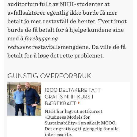
P
auditorium fullt av NHH-studenter at
R
avfallsaktører egentlig ikke burde få mer
O
betalt jo mer restavfall de hentet. Tvert imot
burde de få betalt for å hjelpe kundene sine
B
med å
forebygge og
L
redusere
restavfallsmengdene. Da ville de få
E
betalt for å løse det rette problemet.
M
GUNSTIG OVERFORBRUK
E
R
1200 DELTAKERE TATT
GRATIS NHH-KURS I
BÆREKRAFT
NHH har lagt ut nettkurset
«Business Models for
Sustainability» i en såkalt MOOC.
Det er gratis og tilgjengelig for alle
interesserte.