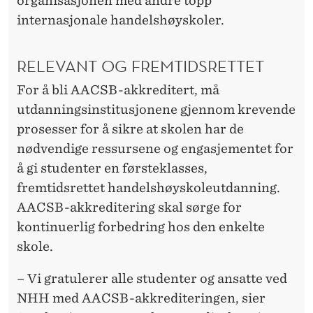
organisasjonen med andre topp
E
internasjonale handelshøyskoler.
D
I
RELEVANT OG FREMTIDSRETTET
T
For å bli AACSB-akkreditert, må
E
utdanningsinstitusjonene gjennom krevende
prosesser for å sikre at skolen har de
R
nødvendige ressursene og engasjementet for
I
å gi studenter en førsteklasses,
N
fremtidsrettet handelshøyskoleutdanning.
AACSB-akkreditering skal sørge for
G
kontinuerlig forbedring hos den enkelte
skole.
– Vi gratulerer alle studenter og ansatte ved
NHH med AACSB-akkrediteringen, sier