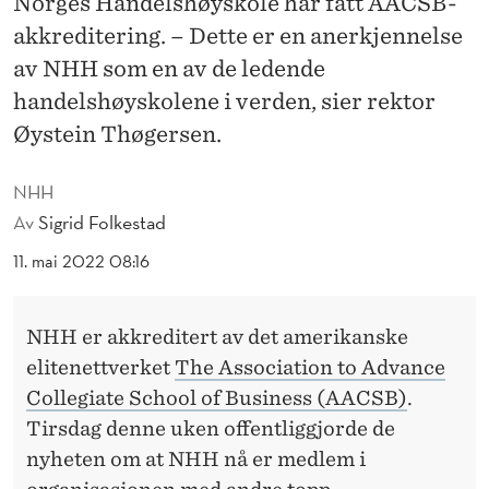
Norges Handelshøyskole har fått AACSB-
I
akkreditering. – Dette er en anerkjennelse
S
av NHH som en av de ledende
J
handelshøyskolene i verden, sier rektor
E
Øystein Thøgersen.
F
NHH
Y
Av
Sigrid Folkestad
L
11. mai 2022 08:16
T
A
NHH er akkreditert av det amerikanske
elitenettverket
The Association to Advance
K
Collegiate School of Business (AACSB)
.
K
Tirsdag denne uken offentliggjorde de
R
nyheten om at NHH nå er medlem i