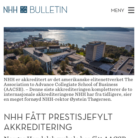
N
MENY
H
H
NO
EN
TIL WWW.NHH.NO
S
H
O
Ø
K
Stipendiater og nye forskerprofiler
V
I
F
N
E
Disputaser
E
Å
T
T
D
Ekspertutvalg
S
T
T
M
E
Om Bulletin
D
T
E
E
T
NHH er akkreditert av det amerikanske elitenettverket The
N
P
Association to Advance Collegiate School of Business
(AACSB). – Denne siste akkrediteringen kompletterer de to
Y
R
internasjonale akkrediteringene NHH har fra tidligere, sier
en meget fornøyd NHH-rektor Øystein Thøgersen.
E
NHH FÅTT PRESTISJEFYLT
S
AKKREDITERING
T