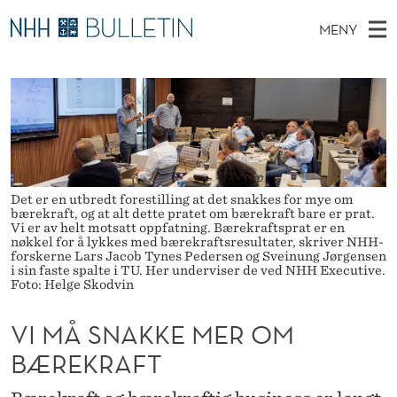
V
MENY
I
H
NO
TIL WWW.NHH.NO
S
M
O
Ø
K
Stipendiater og nye forskerprofiler
V
I
Å
N
E
Disputaser
E
S
T
T
D
Ekspertutvalg
S
N
T
M
E
Om Bulletin
Det er en utbredt forestilling at det snakkes for mye om
D
A
E
bærekraft, og at alt dette pratet om bærekraft bare er prat.
E
T
Vi er av helt motsatt oppfatning. Bærekraftsprat er en
N
K
nøkkel for å lykkes med bærekraftsresultater, skriver NHH-
forskerne Lars Jacob Tynes Pedersen og Sveinung Jørgensen
Y
K
i sin faste spalte i TU. Her underviser de ved NHH Executive.
Foto: Helge Skodvin
E
VI MÅ SNAKKE MER OM
M
BÆREKRAFT
E