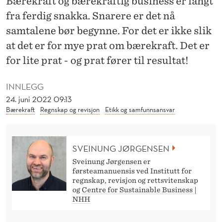
Bærekraft og bærekraftig business er langt
R
fra ferdig snakka. Snarere er det nå
O
samtalene bør begynne. For det er ikke slik
M
at det er for mye prat om bærekraft. Det er
B
for lite prat - og prat fører til resultat!
Æ
INNLEGG
R
24. juni 2022 09:13
Bærekraft
Regnskap og revisjon
Etikk og samfunnsansvar
E
K
SVEINUNG JØRGENSEN
R
Sveinung Jørgensen er
A
førsteamanuensis ved Institutt for
regnskap, revisjon og rettsvitenskap
F
og
Centre for Sustainable Business |
NHH
T