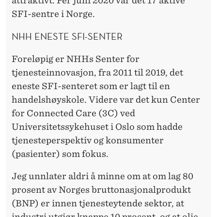
attraktivt. Per juni 2020 var det 17 aktive
SFI-sentre i Norge.
NHH ENESTE SFI-SENTER
Foreløpig er NHHs Senter for
tjenesteinnovasjon, fra 2011 til 2019, det
eneste SFI-senteret som er lagt til en
handelshøyskole. Videre var det kun Center
for Connected Care (3C) ved
Universitetssykehuset i Oslo som hadde
tjenesteperspektiv og konsumenter
(pasienter) som fokus.
Jeg unnlater aldri å minne om at om lag 80
prosent av Norges bruttonasjonalprodukt
(BNP) er innen tjenesteytende sektor, at
industri utgjør knappe 10 prosent, og at olje