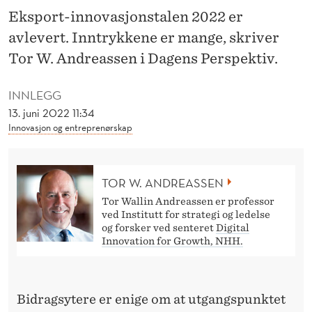
N
Eksport-innovasjonstalen 2022 er
Å
avlevert. Inntrykkene er mange, skriver
G
Tor W. Andreassen i Dagens Perspektiv.
J
INNLEGG
Ø
13. juni 2022 11:34
Innovasjon og entreprenørskap
R
E
TOR W. ANDREASSEN
D
Tor Wallin Andreassen er professor
E
ved Institutt for strategi og ledelse
og forsker ved senteret
Digital
T
Innovation for Growth, NHH.
.
.
Bidragsytere er enige om at utgangspunktet