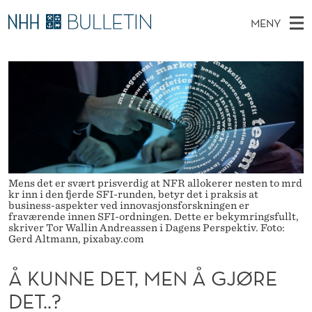
Å
MENY
K
H
NO
TIL WWW.NHH.NO
S
U
O
Ø
K
Stipendiater og nye forskerprofiler
V
I
N
N
E
Disputaser
E
N
T
T
D
Ekspertutvalg
S
E
T
M
E
Om Bulletin
D
D
E
E
T
N
Mens det er svært prisverdig at NFR allokerer nesten to mrd
E
kr inn i den fjerde SFI-runden, betyr det i praksis at
Y
business-aspekter ved innovasjonsforskningen er
T
fraværende innen SFI-ordningen. Dette er bekymringsfullt,
skriver Tor Wallin Andreassen i Dagens Perspektiv. Foto:
,
Gerd Altmann, pixabay.com
M
Å KUNNE DET, MEN Å GJØRE
E
DET..?