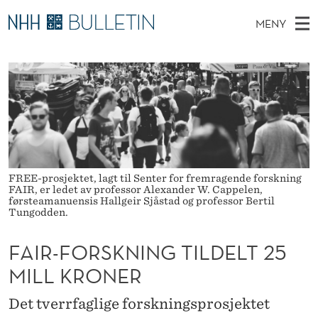
F
MENY
A
H
NO
EN
TIL WWW.NHH.NO
S
I
O
Ø
K
Stipendiater og nye forskerprofiler
V
I
R
N
E
Disputaser
E
-
T
T
D
Ekspertutvalg
S
F
T
M
E
Om Bulletin
D
O
E
E
FREE-prosjektet, lagt til Senter for fremragende forskning
T
N
R
FAIR, er ledet av professor Alexander W. Cappelen,
førsteamanuensis Hallgeir Sjåstad og professor Bertil
Y
Tungodden.
S
K
FAIR-FORSKNING TILDELT 25
N
MILL KRONER
I
Det tverrfaglige forskningsprosjektet