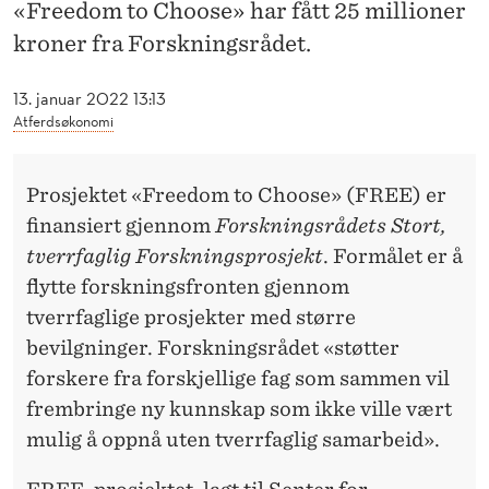
N
«Freedom to Choose» har fått 25 millioner
kroner fra Forskningsrådet.
G
T
13. januar 2022 13:13
Atferdsøkonomi
I
L
Prosjektet «Freedom to Choose» (FREE) er
D
finansiert gjennom
Forskningsrådets Stort,
E
tverrfaglig Forskningsprosjekt
. Formålet er å
flytte forskningsfronten gjennom
L
tverrfaglige prosjekter med større
T
bevilgninger. Forskningsrådet «støtter
2
forskere fra forskjellige fag som sammen vil
frembringe ny kunnskap som ikke ville vært
5
mulig å oppnå uten tverrfaglig samarbeid».
M