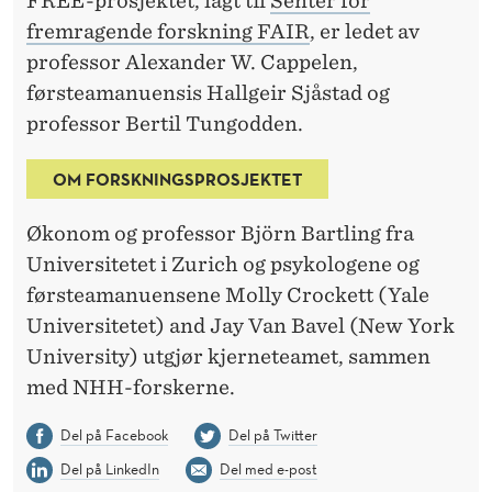
FREE-prosjektet, lagt til
Senter for
I
fremragende forskning FAIR
, er ledet av
L
professor Alexander W. Cappelen,
L
førsteamanuensis Hallgeir Sjåstad og
professor Bertil Tungodden.
K
R
OM FORSKNINGSPROSJEKTET
O
Økonom og professor Björn Bartling fra
N
Universitetet i Zurich og psykologene og
E
førsteamanuensene Molly Crockett (Yale
Universitetet) and Jay Van Bavel (New York
R
University) utgjør kjerneteamet, sammen
med NHH-forskerne.
Del på Facebook
Del på Twitter
Del på LinkedIn
Del med e-post